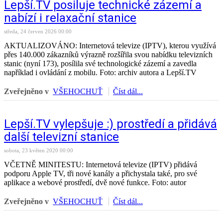
Lepší.TV posiluje technické zázemí a
nabízí i relaxační stanice
středa, 24 červen 2026 00:00
AKTUALIZOVÁNO: Internetová televize (IPTV), kterou využívá
přes 140.000 zákazníků výrazně rozšířila svou nabídku televizních
stanic (nyní 173), posílila své technologické zázemí a zavedla
například i ovládání z mobilu. Foto: archiv autora a Lepší.TV
Zveřejněno v
VŠEHOCHUŤ
Číst dál...
Lepší.TV vylepšuje :) prostředí a přidává
další televizní stanice
sobota, 23 květen 2020 00:00
VČETNĚ MINITESTU: Internetová televize (IPTV) přidává
podporu Apple TV, tři nové kanály a přichystala také, pro své
aplikace a webové prostředí, dvě nové funkce. Foto: autor
Zveřejněno v
VŠEHOCHUŤ
Číst dál...