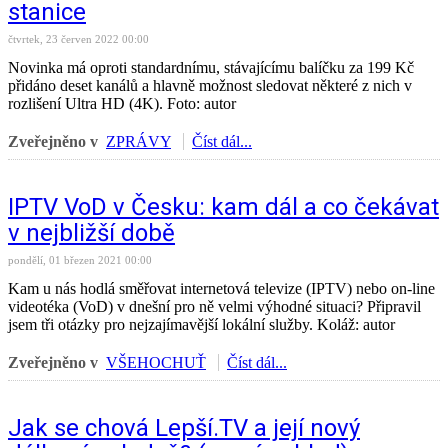
stanice
čtvrtek, 23 červen 2022 00:00
Novinka má oproti standardnímu, stávajícímu balíčku za 199 Kč
přidáno deset kanálů a hlavně možnost sledovat některé z nich v
rozlišení Ultra HD (4K). Foto: autor
Zveřejněno v
ZPRÁVY
Číst dál...
IPTV VoD v Česku: kam dál a co čekávat
v nejbližší době
pondělí, 01 březen 2021 00:00
Kam u nás hodlá směřovat internetová televize (IPTV) nebo on-line
videotéka (VoD) v dnešní pro ně velmi výhodné situaci? Připravil
jsem tři otázky pro nejzajímavější lokální služby. Koláž: autor
Zveřejněno v
VŠEHOCHUŤ
Číst dál...
Jak se chová Lepší.TV a její nový