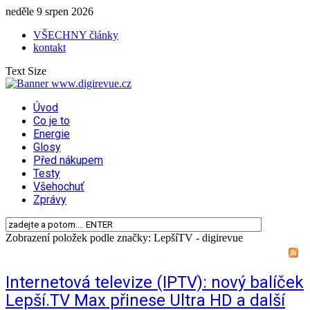
neděle 9 srpen 2026
VŠECHNY články
kontakt
Text Size
Úvod
Co je to
Energie
Glosy
Před nákupem
Testy
Všehochuť
Zprávy
Zobrazení položek podle značky: LepšíTV - digirevue
Internetová televize (IPTV): nový balíček
Lepší.TV Max přinese Ultra HD a další