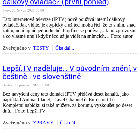
dálkový ovladač? (první pohled)
úterý, 30 červen 2026 00:00
Tato internetová televize (IPTV) nově používá interní dálkový
ovladač. Jak vidíte, je atypický a už teď mohu říci, že to s ním, snad
zatím, není úplně jednoduché. Pojďme se podívat, jak ho zprovoznit
a co vlastně umí i když něco už je vidět na snímcích… Foto: autor
Zveřejněno v
TESTY
Číst dál...
Lepší.TV naděluje… V původním znění, v
češtině i ve slovenštině
čtvrtek, 21 prosinec 2023 00:00
Bez navýšení ceny tato domácí IPTV přidává deset kanálů, jako
například Animal Planet, Travel Channel či Eurosport 1/2.
Kompletní nabídku si také můžete, za korunu, vyzkoušet po deset
dnů... Foto: Lepší.TV
Zveřejněno v
ZPRÁVY
Číst dál...