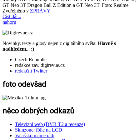
GT Neo 3T Dragon Ball Z Edition a GT Neo 3T. Foto: Realme
Zveřejněno v
ZPRÁVY
Číst dál...
nahoru
Novinky, testy a glosy nejen z digitálního světa.
Hlavně s
nadhledem... :)
Czech Republic
redakce zav. digirevue.cz
redakční Twitter
foto odevšad
něco dobrých odkazů
Televizní web (DVB-T2 a recenze)
Skinzone: fólie na LCD
Valašsko máme rádi