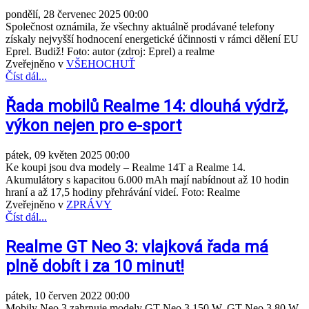
pondělí, 28 červenec 2025 00:00
Společnost oznámila, že všechny aktuálně prodávané telefony
získaly nejvyšší hodnocení energetické účinnosti v rámci dělení EU
Eprel. Budiž! Foto: autor (zdroj: Eprel) a realme
Zveřejněno v
VŠEHOCHUŤ
Číst dál...
Řada mobilů Realme 14: dlouhá výdrž,
výkon nejen pro e-sport
pátek, 09 květen 2025 00:00
Ke koupi jsou dva modely – Realme 14T a Realme 14.
Akumulátory s kapacitou 6.000 mAh mají nabídnout až 10 hodin
hraní a až 17,5 hodiny přehrávání videí. Foto: Realme
Zveřejněno v
ZPRÁVY
Číst dál...
Realme GT Neo 3: vlajková řada má
plně dobít i za 10 minut!
pátek, 10 červen 2022 00:00
Mobily Neo 3 zahrnuje modely GT Neo 3 150 W, GT Neo 3 80 W,