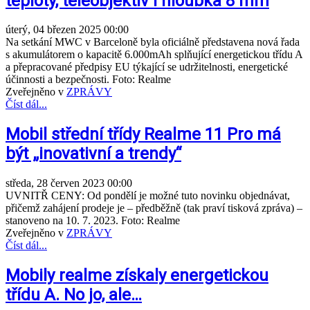
teploty, teleobjektiv i hloubka 8 mm
úterý, 04 březen 2025 00:00
Na setkání MWC v Barceloně byla oficiálně představena nová řada
s akumulátorem o kapacitě 6.000mAh splňující energetickou třídu A
a přepracované předpisy EU týkající se udržitelnosti, energetické
účinnosti a bezpečnosti. Foto: Realme
Zveřejněno v
ZPRÁVY
Číst dál...
Mobil střední třídy Realme 11 Pro má
být „inovativní a trendy“
středa, 28 červen 2023 00:00
UVNITŘ CENY: Od pondělí je možné tuto novinku objednávat,
přičemž zahájení prodeje je – předběžně (tak praví tisková zpráva) –
stanoveno na 10. 7. 2023. Foto: Realme
Zveřejněno v
ZPRÁVY
Číst dál...
Mobily realme získaly energetickou
třídu A. No jo, ale…