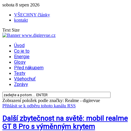
sobota 8 srpen 2026
VŠECHNY články
kontakt
Text Size
Úvod
Co je to
Energie
Glosy
Před nákupem
Testy
Všehochuť
Zprávy
Zobrazení položek podle značky: Realme - digirevue
Přihlásit se k odběru tohoto kanálu RSS
Další zbytečnost na světě: mobil realme
GT 8 Pro s výměnným krytem