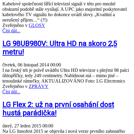
Kabelové společnosti šířící televizní signál v této pro mnohé
obskurní podobě stále vysílají. A UPC jako majoritní poskytovatel
kabelového TV signálu ho dokonce uvádí slovy „Kvalitní a
nerušený příjem…“ (?!)
Zveřejněno v
GLOSY
Číst dál...
LG 98UB980V: Ultra HD na skoro 2,5
metru!
čtvrtek, 06 listopad 2014 00:00
I na český trh je právě uváděn Ultra HD televizor s plnými 98 palci
úhlopříčky, tedy 249 centimetry. Nabídnout má – mimo jiné –
tenoulinké rámečky. AKTUALIZOVÁNO Foto: LG Electronics
Zveřejněno v
ZPRÁVY
Číst dál...
LG Flex 2: už na první osahání dost
hustá parádička!
úterý, 27 leden 2015 00:00
Na LG Innofest 2015 se objevila i nová verze prvního zahnutého