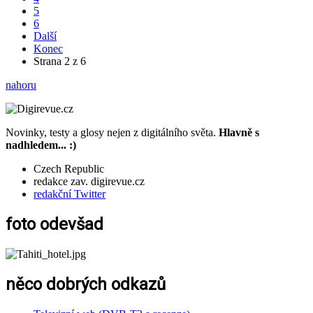
5
6
Další
Konec
Strana 2 z 6
nahoru
Novinky, testy a glosy nejen z digitálního světa.
Hlavně s
nadhledem... :)
Czech Republic
redakce zav. digirevue.cz
redakční Twitter
foto odevšad
něco dobrých odkazů