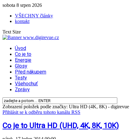
sobota 8 srpen 2026
VŠECHNY články
kontakt
Text Size
Úvod
Co je to
Energie
Glosy
Před nákupem
Testy
Všehochuť
Zprávy
Zobrazení položek podle značky: Ultra HD (4K, 8K) - digirevue
Přihlásit se k odběru tohoto kanálu RSS
Co je to Ultra HD (UHD, 4K, 8K, 10K)
pátek, 17 leden 2014 00:00