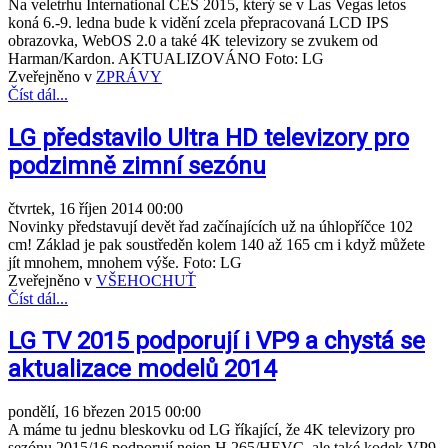
Na veletrhu International CES 2015, který se v Las Vegas letos
koná 6.-9. ledna bude k vidění zcela přepracovaná LCD IPS
obrazovka, WebOS 2.0 a také 4K televizory se zvukem od
Harman/Kardon. AKTUALIZOVÁNO Foto: LG
Zveřejněno v
ZPRÁVY
Číst dál...
LG představilo Ultra HD televizory pro
podzimně zimní sezónu
čtvrtek, 16 říjen 2014 00:00
Novinky představují devět řad začínajících už na úhlopříčce 102
cm! Základ je pak soustředěn kolem 140 až 165 cm i když můžete
jít mnohem, mnohem výše. Foto: LG
Zveřejněno v
VŠEHOCHUŤ
Číst dál...
LG TV 2015 podporují i VP9 a chystá se
aktualizace modelů 2014
pondělí, 16 březen 2015 00:00
A máme tu jednu bleskovku od LG říkající, že 4K televizory pro
sezónu 2015/16 podporují nejen H.265/HEVC, ale také kodek VP9,