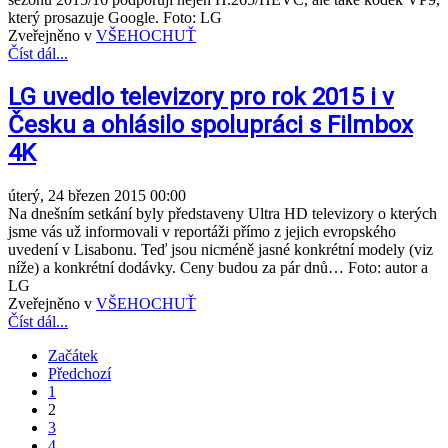
který prosazuje Google. Foto: LG
Zveřejněno v
VŠEHOCHUŤ
Číst dál...
LG uvedlo televizory pro rok 2015 i v
Česku a ohlásilo spolupráci s Filmbox
4K
úterý, 24 březen 2015 00:00
Na dnešním setkání byly představeny Ultra HD televizory o kterých
jsme vás už informovali v reportáži přímo z jejich evropského
uvedení v Lisabonu. Teď jsou nicméně jasné konkrétní modely (viz
níže) a konkrétní dodávky. Ceny budou za pár dnů… Foto: autor a
LG
Zveřejněno v
VŠEHOCHUŤ
Číst dál...
Začátek
Předchozí
1
2
3
4