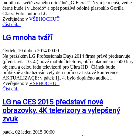
mobilu na světě zvaného oficiálně „G Flex 2“. Nyní je menší, vedle
černé bude i v „bordó“ a opět používá odolné plast-sklo Gorilla
Glass. Foto: autor a LG
Zveřejněno v
VŠEHOCHUŤ
Číst dál...
LG mnoha tváří
čtvrtek, 10 duben 2014 00:00
Na pražském LG Professionals Days 2014 firma právě představuje
(představila 10. 4.) nové mobilní telefony, obří chladničku s 600 litry
objemu a celou řadu televizorů pro Ultra HD. Článek bude
průběžně aktualizován celý den i přímo z tiskové konference.
AKTUALIZACE: v pátek 11. 4. bylo doplněno audio,…
Zveřejněno v
VŠEHOCHUŤ
Číst dál...
LG na CES 2015 představí nové
obrazovky, 4K televizory a vylepšený
zvuk
pátek, 02 leden 2015 00:00