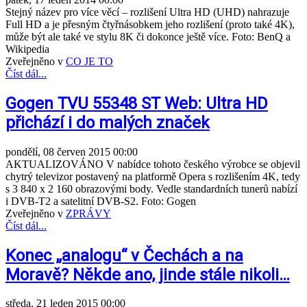
Stejný název pro více věcí – rozlišení Ultra HD (UHD) nahrazuje
Full HD a je přesným čtyřnásobkem jeho rozlišení (proto také 4K),
může být ale také ve stylu 8K či dokonce ještě více. Foto: BenQ a
Wikipedia
Zveřejněno v
CO JE TO
Číst dál...
Gogen TVU 55348 ST Web: Ultra HD
přichází i do malých značek
pondělí, 08 červen 2015 00:00
AKTUALIZOVÁNO V nabídce tohoto českého výrobce se objevil
chytrý televizor postavený na platformě Opera s rozlišením 4K, tedy
s 3 840 x 2 160 obrazovými body. Vedle standardních tunerů nabízí
i DVB-T2 a satelitní DVB-S2. Foto: Gogen
Zveřejněno v
ZPRÁVY
Číst dál...
Konec „analogu“ v Čechách a na
Moravě? Někde ano, jinde stále nikoli…
středa, 21 leden 2015 00:00