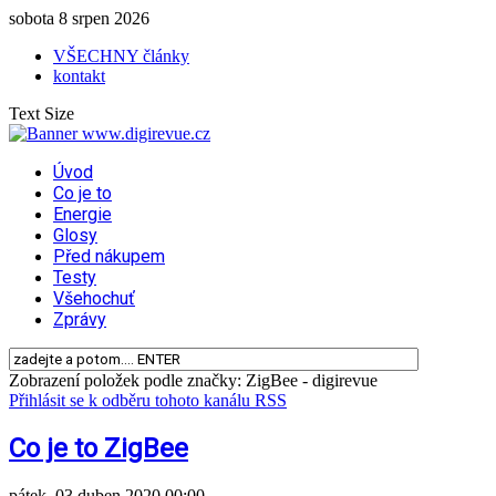
sobota 8 srpen 2026
VŠECHNY články
kontakt
Text Size
Úvod
Co je to
Energie
Glosy
Před nákupem
Testy
Všehochuť
Zprávy
Zobrazení položek podle značky: ZigBee - digirevue
Přihlásit se k odběru tohoto kanálu RSS
Co je to ZigBee
pátek, 03 duben 2020 00:00