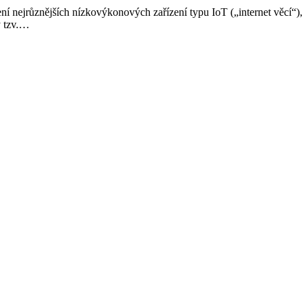
í nejrůznějších nízkovýkonových zařízení typu IoT („internet věcí“),
y tzv.…