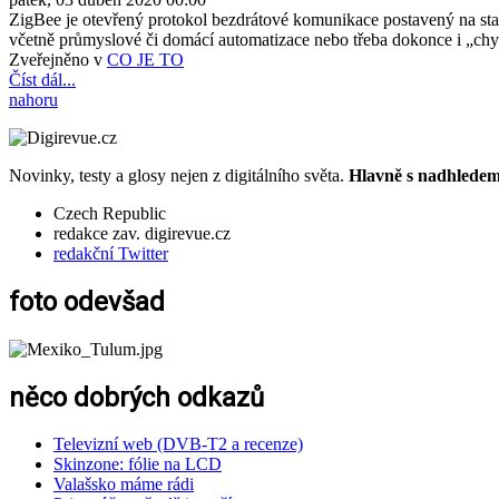
ZigBee je otevřený protokol bezdrátové komunikace postavený na stan
včetně průmyslové či domácí automatizace nebo třeba dokonce i „chy
Zveřejněno v
CO JE TO
Číst dál...
nahoru
Novinky, testy a glosy nejen z digitálního světa.
Hlavně s nadhledem.
Czech Republic
redakce zav. digirevue.cz
redakční Twitter
foto odevšad
něco dobrých odkazů
Televizní web (DVB-T2 a recenze)
Skinzone: fólie na LCD
Valašsko máme rádi