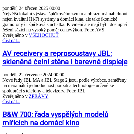
pondělí, 24 březen 2025 00:00
Největší lokální výstava špičkového zvuku a obrazu má nabídnout
nejen kvalitní Hi-Fi systémy a domácí kina, ale také ikonické
gramofony či špičková sluchátka. K vidění ale mají být i dostupná
řešení sázící na vysoký poměr cena/výkon. Foto: AVS
Zveřejněno v
VŠEHOCHUŤ
Číst dál...
AV receivery a reprosoustavy JBL:
skleněná čelní stěna i barevné displeje
pondělí, 22 červenec 2024 00:00
Nové řady JBL MA a JBL Stage 2 jsou, podle výrobce, zaměřeny
na maximální jednoduchost použití a technologie určené ke
spolupráci s telefony a televizory. Foto: JBL
Zveřejněno v
ZPRÁVY
Číst dál...
B&W 700: řada vyspělých modelů
mířících na domácí kino