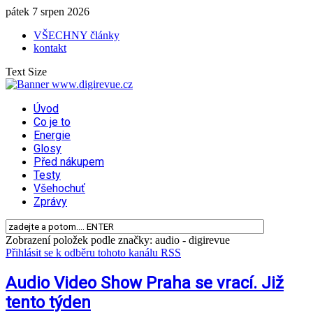
pátek 7 srpen 2026
VŠECHNY články
kontakt
Text Size
Úvod
Co je to
Energie
Glosy
Před nákupem
Testy
Všehochuť
Zprávy
Zobrazení položek podle značky: audio - digirevue
Přihlásit se k odběru tohoto kanálu RSS
Audio Video Show Praha se vrací. Již
tento týden