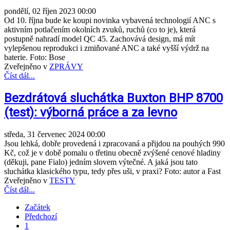
pondělí, 02 říjen 2023 00:00
Od 10. října bude ke koupi novinka vybavená technologií ANC s
aktivním potlačením okolních zvuků, ruchů (co to je), která
postupně nahradí model QC 45. Zachovává design, má mít
vylepšenou reprodukci i zmiňované ANC a také vyšší výdrž na
baterie. Foto: Bose
Zveřejněno v
ZPRÁVY
Číst dál...
Bezdrátová sluchátka Buxton BHP 8700
(test): výborná práce a za levno
středa, 31 červenec 2024 00:00
Jsou lehká, dobře provedená i zpracovaná a přijdou na pouhých 990
Kč, což je v době pomalu o třetinu obecně zvýšené cenové hladiny
(děkuji, pane Fialo) jedním slovem výtečné. A jaká jsou tato
sluchátka klasického typu, tedy přes uši, v praxi? Foto: autor a Fast
Zveřejněno v
TESTY
Číst dál...
Začátek
Předchozí
1