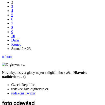
2
3
4
5
6
7
8
9
10
Další
Konec
Strana 2 z 23
nahoru
Novinky, testy a glosy nejen z digitálního světa.
Hlavně s
nadhledem... :)
Czech Republic
redakce zav. digirevue.cz
redakční Twitter
foto odevšad