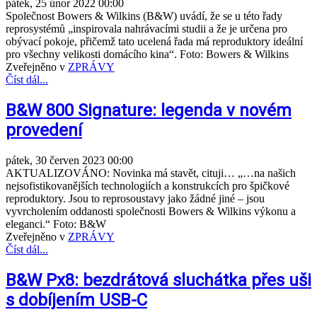
pátek, 25 únor 2022 00:00
Společnost Bowers & Wilkins (B&W) uvádí, že se u této řady
reprosystémů „inspirovala nahrávacími studii a že je určena pro
obývací pokoje, přičemž tato ucelená řada má reproduktory ideální
pro všechny velikosti domácího kina“. Foto: Bowers & Wilkins
Zveřejněno v
ZPRÁVY
Číst dál...
B&W 800 Signature: legenda v novém
provedení
pátek, 30 červen 2023 00:00
AKTUALIZOVÁNO: Novinka má stavět, cituji… „…na našich
nejsofistikovanějších technologiích a konstrukcích pro špičkové
reproduktory. Jsou to reprosoustavy jako žádné jiné – jsou
vyvrcholením oddanosti společnosti Bowers & Wilkins výkonu a
eleganci.“ Foto: B&W
Zveřejněno v
ZPRÁVY
Číst dál...
B&W Px8: bezdrátová sluchátka přes uši
s dobíjením USB-C