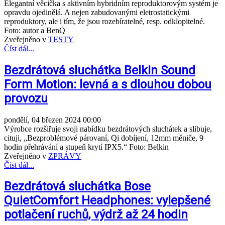
Elegantní věcička s aktivním hybridním reproduktorovým systém je
opravdu ojedinělá. A nejen zabudovanými eletrostatickými
reproduktory, ale i tím, že jsou rozebíratelné, resp. odklopitelné.
Foto: autor a BenQ
Zveřejněno v
TESTY
Číst dál...
Bezdrátová sluchátka Belkin Sound
Form Motion: levná a s dlouhou dobou
provozu
pondělí, 04 březen 2024 00:00
Výrobce rozšiřuje svoji nabídku bezdrátových sluchátek a slibuje,
cituji, „Bezproblémové párovaní, Qi dobíjení, 12mm měniče, 9
hodin přehrávání a stupeň krytí IPX5.“ Foto: Belkin
Zveřejněno v
ZPRÁVY
Číst dál...
Bezdrátová sluchátka Bose
QuietComfort Headphones: vylepšené
potlačení ruchů, výdrž až 24 hodin