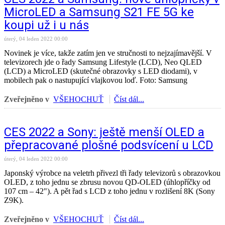
MicroLED a Samsung S21 FE 5G ke
koupi už i u nás
úterý, 04 leden 2022 00:00
Novinek je více, takže zatím jen ve stručnosti to nejzajímavější. V
televizorech jde o řady Samsung Lifestyle (LCD), Neo QLED
(LCD) a MicroLED (skutečné obrazovky s LED diodami), v
mobilech pak o nastupující vlajkovou loď. Foto: Samsung
Zveřejněno v
VŠEHOCHUŤ
Číst dál...
CES 2022 a Sony: ještě menší OLED a
přepracované plošné podsvícení u LCD
úterý, 04 leden 2022 00:00
Japonský výrobce na veletrh přivezl tři řady televizorů s obrazovkou
OLED, z toho jednu se zbrusu novou QD-OLED (úhlopříčky od
107 cm – 42"). A pět řad s LCD z toho jednu v rozlišení 8K (Sony
Z9K).
Zveřejněno v
VŠEHOCHUŤ
Číst dál...