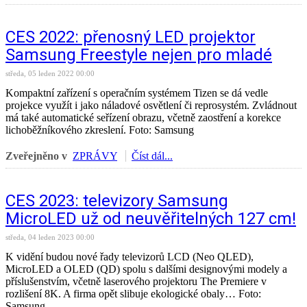
CES 2022: přenosný LED projektor
Samsung Freestyle nejen pro mladé
středa, 05 leden 2022 00:00
Kompaktní zařízení s operačním systémem Tizen se dá vedle
projekce využít i jako náladové osvětlení či reprosystém. Zvládnout
má také automatické seřízení obrazu, včetně zaostření a korekce
lichoběžníkového zkreslení. Foto: Samsung
Zveřejněno v
ZPRÁVY
Číst dál...
CES 2023: televizory Samsung
MicroLED už od neuvěřitelných 127 cm!
středa, 04 leden 2023 00:00
K vidění budou nové řady televizorů LCD (Neo QLED),
MicroLED a OLED (QD) spolu s dalšími designovými modely a
příslušenstvím, včetně laserového projektoru The Premiere v
rozlišení 8K. A firma opět slibuje ekologické obaly… Foto:
Samsung