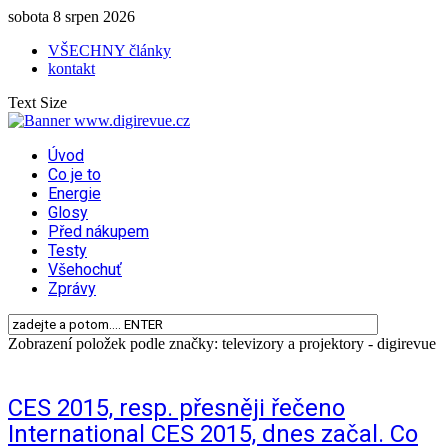
sobota 8 srpen 2026
VŠECHNY články
kontakt
Text Size
Úvod
Co je to
Energie
Glosy
Před nákupem
Testy
Všehochuť
Zprávy
Zobrazení položek podle značky: televizory a projektory - digirevue
CES 2015, resp. přesněji řečeno
International CES 2015, dnes začal. Co