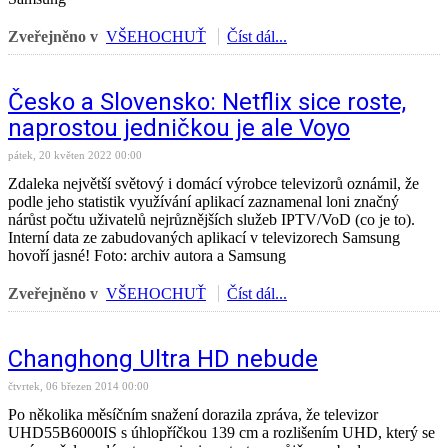
Zveřejněno v
VŠEHOCHUŤ
Číst dál...
Česko a Slovensko: Netflix sice roste,
naprostou jedničkou je ale Voyo
pátek, 20 květen 2022 00:00
Zdaleka největší světový i domácí výrobce televizorů oznámil, že
podle jeho statistik využívání aplikací zaznamenal loni značný
nárůst počtu uživatelů nejrůznějších služeb IPTV/VoD (co je to).
Interní data ze zabudovaných aplikací v televizorech Samsung
hovoří jasné! Foto: archiv autora a Samsung
Zveřejněno v
VŠEHOCHUŤ
Číst dál...
Changhong Ultra HD nebude
čtvrtek, 06 březen 2014 00:00
Po několika měsíčním snažení dorazila zpráva, že televizor
UHD55B6000IS s úhlopříčkou 139 cm a rozlišením UHD, který se