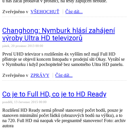
u nás začal prodávat v prosinci, na testy zapůjčen nebude.
Zveřejněno v
VŠEHOCHUŤ
Číst dál...
Changhong: Nymburk hlásí zahájení
výroby Ultra HD televizorů
pátek, 20 prosinec 2013 00:00
První UHD televizor s rozlišením 4x vyšším než mají Full HD
přístroje se objevil koncem listopadu v prodejní síti Okay. Vyrábí se
v Nymburku i když pochopitelně bez samotného Ultra HD panelu.
Zveřejněno v
ZPRÁVY
Číst dál...
Co je to Full HD, co je to HD Ready
pondělí, 13 červenec 2015 00:00
Rozlišení HD Ready nemá přesně stanovený počet bodů, pouze je
stanoven minimální počet řádků (obrazových bodů na výšku), a to
na 720. Full HD má naopak vše pregnantně stanoveno! Foto: archiv
autora