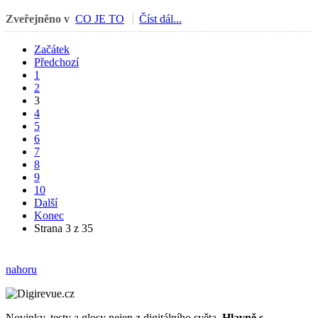
Zveřejněno v
CO JE TO
Číst dál...
Začátek
Předchozí
1
2
3
4
5
6
7
8
9
10
Další
Konec
Strana 3 z 35
nahoru
Novinky, testy a glosy nejen z digitálního světa.
Hlavně s