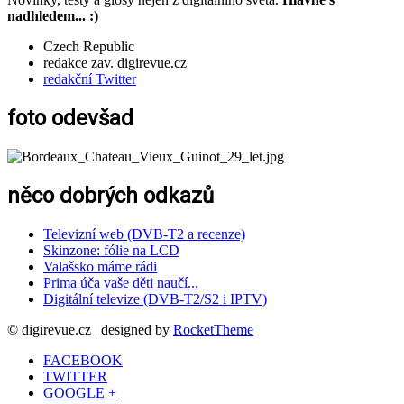
nadhledem... :)
Czech Republic
redakce zav. digirevue.cz
redakční Twitter
foto odevšad
něco dobrých odkazů
Televizní web (DVB-T2 a recenze)
Skinzone: fólie na LCD
Valašsko máme rádi
Prima úča vaše děti naučí...
Digitální televize (DVB-T2/S2 i IPTV)
© digirevue.cz | designed by
RocketTheme
FACEBOOK
TWITTER
GOOGLE +