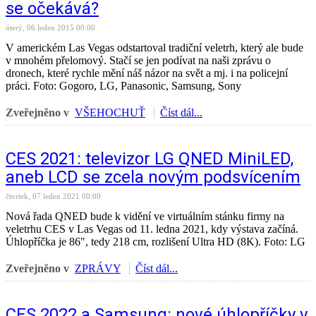
se očekává?
úterý, 06 leden 2015 00:00
V americkém Las Vegas odstartoval tradiční veletrh, který ale bude
v mnohém přelomový. Stačí se jen podívat na naši zprávu o
dronech, které rychle mění náš názor na svět a mj. i na policejní
práci. Foto: Gogoro, LG, Panasonic, Samsung, Sony
Zveřejněno v
VŠEHOCHUŤ
Číst dál...
CES 2021: televizor LG QNED MiniLED,
aneb LCD se zcela novým podsvícením
čtvrtek, 07 leden 2021 00:00
Nová řada QNED bude k vidění ve virtuálním stánku firmy na
veletrhu CES v Las Vegas od 11. ledna 2021, kdy výstava začíná.
Úhlopříčka je 86", tedy 218 cm, rozlišení Ultra HD (8K). Foto: LG
Zveřejněno v
ZPRÁVY
Číst dál...
CES 2022 a Samsung: nové úhlopříčky v