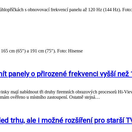
h úhlopříčkách s obnovovací frekvencí panelu až 120 Hz (144 Hz). Fot
 165 cm (65") a 191 cm (75"). Foto: Hisense
ít panely o přirozené frekvenci vyšší než
vinky mají nabídnout tři druhy firemních obrazových procesorů Hi-Vie
ám ověřeno u místního zastoupení. Ostatně stejná…
ed trhu, ale i možné rozšíření pro starší T