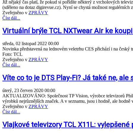
Již nějaký čas platí, že pokud si pořídíte některý z vrcholových telev
(sděleno na dotaz digirevue.cz). Nyní se chystá možnost regulérních z
Zveřejněno v
ZPRÁVY
Číst dál...
Virtuální brýle TCL NXTwear Air ke koupi 
středa, 02 listopad 2022 00:00
Novinka představená na lednovém veletrhu CES přichází i na český 
Foto: TCL
Zveřejněno v
ZPRÁVY
Číst dál...
Víte co to je DTS Play-Fi? Já také ne, al
úterý, 23 červen 2020 00:00
AKTUALIZOVÁNO: Společnost TP Vision, výrobce televizorů Philips,
výrobků nejrůznějších značek. A v seznamu, jsou i hodně, ale hodně
Zveřejněno v
ZPRÁVY
Číst dál...
Vlajkové televizory TCL X11L: vylepšené 