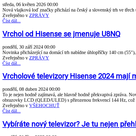
středa, 06 květen 2026 00:00
Nová vlajková loď značky přichází na český a slovenský trh ve třec
Zveřejněno v
ZPRÁVY
Číst dál...
Vrchol od Hisense se jmenuje U8NQ
pondělí, 30 září 2024 00:00
Novinka přicházející na domácí trh nabídne úhlopříčky 140 cm (55"),
Zveřejněno v
ZPRÁVY
Číst dál...
Vrcholové televizory Hisense 2024 mají m
pondělí, 08 duben 2024 00:00
To je nejen hodně zajímavá, ale hlavně hodně překvapivá zpráva. No
obrazovky LCD (QLED/ULED) s přirozenou frekvencí 144 Hz, což m
Zveřejněno v
VŠEHOCHUŤ
Číst dál...
Vybíráte nový televizor? Je tu nejen přehl