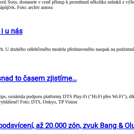
izorů Sony, dostanete v ceně přístup k promítnutí několika snímků z výš
ápůjček. Foto: archiv autora
i u nás
trh. U druhého odlehčeného modelu představeného naopak na podzimní
e snad to časem zjistíme…
 oznámila podporu platformy DTS Play-Fi ("Hi-Fi přes Wi-Fi"), dík
 vyhlášené! Foto: DTS, Onkyo, TP Vision
podsvícení, až 20.000 zón, zvuk Bang & Ol