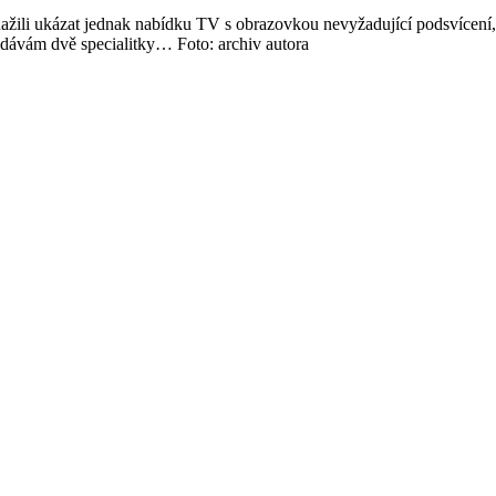
 snažili ukázat jednak nabídku TV s obrazovkou nevyžadující podsvíce
idávám dvě specialitky… Foto: archiv autora