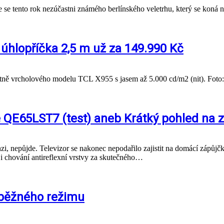
 se tento rok nezúčastni známého berlínského veletrhu, který se koná n
 úhlopříčka 2,5 m už za 149.990 Kč
včetně vrcholového modelu TCL X955 s jasem až 5.000 cd/m2 (nit). Fot
 QE65LST7 (test) aneb Krátký pohled na z
enzi, nepůjde. Televizor se nakonec nepodařilo zajistit na domácí zápůj
a i chování antireflexní vrstvy za skutečného…
 běžného režimu