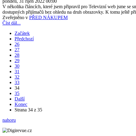
pondělí, 31 říjen 2022 00:00
V několika článcích, které jsem připravil pro Televizní web jsme se
dostupných přijímačů bez ohledu na druh obrazovky. K tomu ještě př
Zveřejněno v
PŘED NÁKUPEM
Číst dál...
Začátek
Předchozí
26
27
28
29
30
31
32
33
34
35
Další
Konec
Strana 34 z 35
nahoru