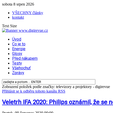
sobota 8 srpen 2026
VŠECHNY články
kontakt
Text Size
Úvod
Co je to
Energie
Glosy
Před nákupem
Testy
Všehochuť
Zprávy
Zobrazení položek podle značky: televizory a projektory - digirevue
Přihlásit se k odběru tohoto kanálu RSS
Veletrh IFA 2020: Philips oznámil, že se 
čtvrtek, 09 červenec 2020 00:00