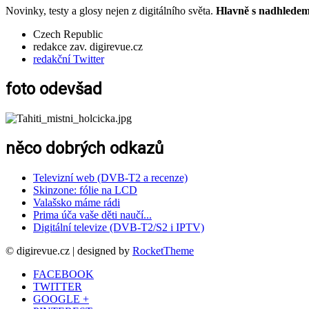
Novinky, testy a glosy nejen z digitálního světa.
Hlavně s nadhledem.
Czech Republic
redakce zav. digirevue.cz
redakční Twitter
foto odevšad
něco dobrých odkazů
Televizní web (DVB-T2 a recenze)
Skinzone: fólie na LCD
Valašsko máme rádi
Prima úča vaše děti naučí...
Digitální televize (DVB-T2/S2 i IPTV)
© digirevue.cz | designed by
RocketTheme
FACEBOOK
TWITTER
GOOGLE +