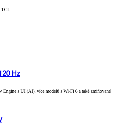
o: TCL
 120 Hz
w Engine s UI (AI), více modelů s Wi-Fi 6 a také zmiňované
V