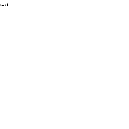
.. :)