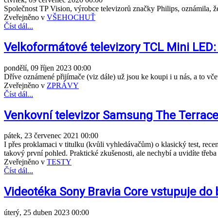
Společnost TP Vision, výrobce televizorů značky Philips, oznámila, že
Zveřejněno v
VŠEHOCHUŤ
Číst dál...
Velkoformátové televizory TCL Mini LED:
pondělí, 09 říjen 2023 00:00
Dříve oznámené přijímače (viz dále) už jsou ke koupi i u nás, a to 
Zveřejněno v
ZPRÁVY
Číst dál...
Venkovní televizor Samsung The Terrace
pátek, 23 červenec 2021 00:00
I přes proklamaci v titulku (kvůli vyhledávačům) o klasický test, rec
takový první pohled. Praktické zkušenosti, ale nechybí a uvidíte třeb
Zveřejněno v
TESTY
Číst dál...
Videotéka Sony Bravia Core vstupuje do
úterý, 25 duben 2023 00:00