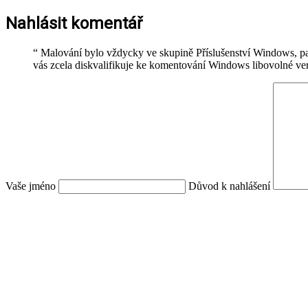
Nahlásit komentář
“
Malování bylo vždycky ve skupině Příslušenství Windows, pa
vás zcela diskvalifikuje ke komentování Windows libovolné verz
Vaše jméno
Důvod k nahlášení