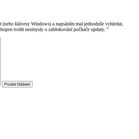
rt (nebo klávesy Windows) a napsáním mal jednoduše vyhledat,
chopen tvrdit nesmysly o zablokování počítače updaty.
”
Poslat hlášení