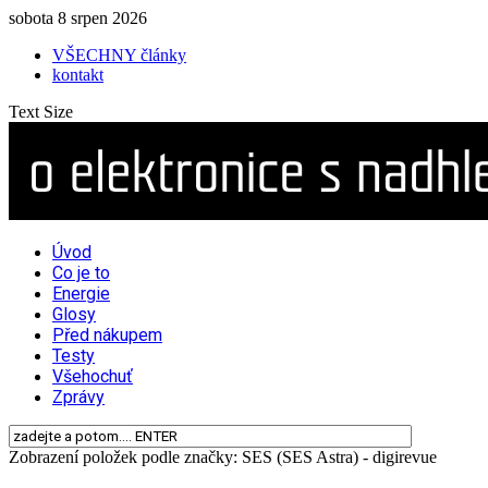
sobota 8 srpen 2026
VŠECHNY články
kontakt
Text Size
Úvod
Co je to
Energie
Glosy
Před nákupem
Testy
Všehochuť
Zprávy
Zobrazení položek podle značky: SES (SES Astra) - digirevue