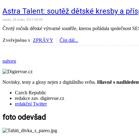
Astra Talent: soutěž dětské kresby a pří
středa, 28 leden 2015 00:00
Čtvrtý ročník dětské výtvarné soutěže, kterou pořádala společnost SE
Zveřejněno v
ZPRÁVY
Číst dál...
nahoru
Novinky, testy a glosy nejen z digitálního světa.
Hlavně s nadhledem.
Czech Republic
redakce zav. digirevue.cz
redakční Twitter
foto odevšad