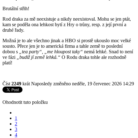
Brutální střih!
Rod draka za mě neexistuje a nikdy neexistoval. Mohu se jen ptát,
kam se poděla ona lehkost bytí z Hry o trůny, resp. z její první a
druhé řady.
Možná je to ale všechno jinak a HBO si prostě ukouslo moc velké
sousto. Přece jen je to americká firma a tahle země to poslední
dobou s
„tea party“, „me hloupost taky“
nemá lehké. Snad to není
ve fázi
„budiž jí země lehká.“
O Rodu draka tohle ale rozhodně
platí!
Číst
2249
krát
Naposledy změněno neděle, 19 červenec 2026 14:29
Ohodnotit tuto položku
1
2
3
4