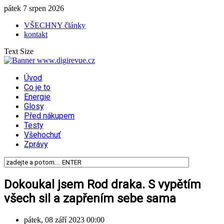
pátek 7 srpen 2026
VŠECHNY články
kontakt
Text Size
Úvod
Co je to
Energie
Glosy
Před nákupem
Testy
Všehochuť
Zprávy
Dokoukal jsem Rod draka. S vypětím
všech sil a zapřením sebe sama
pátek, 08 září 2023 00:00