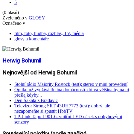
5
(0 hlasů)
Zveřejněno v
GLOSY
Označeno v
film, foto, hudba, rozhlas, TV, média
glosy a komentáře
Herwig Bohumil
Nejnovější od Herwig Bohumil
Stolní rádio Majority Rostock (test): stereo v mini provedení
Optiku už využívá třetina domácností, drtivá většina by na ni
přešla kdyby...
Den Šakala z Bradavic
Televizor Strong SRT 43UH7773 (test): dobrý, ale
nezapomeňte si spustit HbbTV
TP-Link Tapo L901-6: vnitřní LED pásek s pohybovými
senzory
Související položky (podle značky)