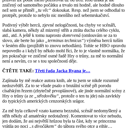
zničený od samotného počátku a trvalo mi hodně, ale hodně dlouho
než sem se přiměl
„tu věc“
dokoukat. Resp. než jsem se odhodlal to
protrpět, protože to nebylo nic menšího než sebemrskačství.
Podivný výběr herců, zjevné nelogičnosti, ba chyby ve scénáři,
slabá kamera, někdy až mizerný střih a ztráta ducha celého cyklu,
atd., atd. A ještě k tomu naprosto
domrvená
(omlouvám se za to
slovo, ale berte ho jako
„terminus technicus“
) výměna herců tuším
v šestém dílu (projíždět to znovu nehodlám). Tohle se HBO opravdu
nepovedlo a i když by někdo mohl říci, že to je vlastně normálka, že
jen pokračuje ve zničené osmé řadě Hry o trůny, za mě to normální
není a nevím, co se s tou společností děje.
ČTĚTE TAKÉ:
Třetí řada Jacka Ryana je…
Zajímala by mě reakce autora knih, ale tu jsem se nikde rozumně
nedozvěděl. Za to se všude psalo o brutální scéně při porodu
císařským řezem (zbytečně prvoplánové), ale jinde normální scény z
Hry o trůny (a ze
„středověku“,
protože o ten tu jde) nás zavlekly
do typických amerických cenzorských srágor.
Za mě byla celkově vzato kamera bezzubá, scénář nedomyšlený a
střih někdy až amatérsky nedotažený. Komentovat to více nebudu,
jen dodám, že asi největší hrůzou byla ta část, kdy se princezna
vrátila po noci
„s divočákem“
do tábora svého otce a ejhle…