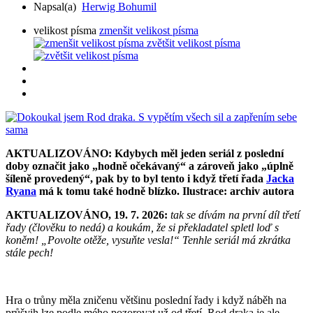
Napsal(a)
Herwig Bohumil
velikost písma
zmenšit velikost písma
zvětšit velikost písma
AKTUALIZOVÁNO: Kdybych měl jeden seriál z poslední
doby označit jako „hodně očekávaný“ a zároveň jako „úplně
šíleně provedený“, pak by to byl tento i když třetí řada
Jacka
Ryana
má k tomu také hodně blízko. Ilustrace: archiv autora
AKTUALIZOVÁNO, 19. 7. 2026:
tak se dívám na první díl třetí
řady (člověku to nedá) a koukám, že si překladatel spletl loď s
koněm! „Povolte otěže, vysuňte vesla!“ Tenhle seriál má zkrátka
stále pech!
Hra o trůny měla zničenu většinu poslední řady i když náběh na
průšvih lze podle mého pozorovat už od třetí. Rod draka je ale