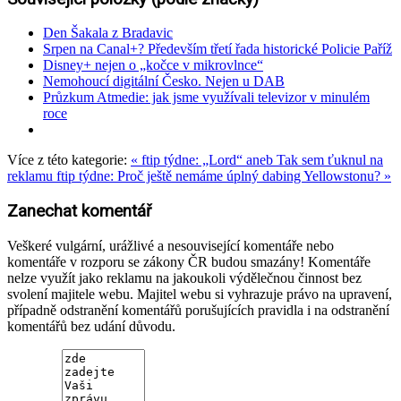
Den Šakala z Bradavic
Srpen na Canal+? Především třetí řada historické Policie Paříž
Disney+ nejen o „kočce v mikrovlnce“
Nemohoucí digitální Česko. Nejen u DAB
Průzkum Atmedie: jak jsme využívali televizor v minulém
roce
Více z této kategorie:
« ftip týdne: „Lord“ aneb Tak sem ťuknul na
reklamu
ftip týdne: Proč ještě nemáme úplný dabing Yellowstonu? »
Zanechat komentář
Veškeré vulgární, urážlivé a nesouvisející komentáře nebo
komentáře v rozporu se zákony ČR budou smazány! Komentáře
nelze využít jako reklamu na jakoukoli výdělečnou činnost bez
svolení majitele webu. Majitel webu si vyhrazuje právo na upravení,
případně odstranění komentářů porušujících pravidla i na odstranění
komentářů bez udání důvodu.