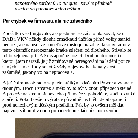
napojeného zařízení. To funguje i když je přijímač
uveden do pohotovostního režimu.
Par chybek ve firmwaru, ale nic zásadního
Zpočátku vše fungovalo, ale postupně se začalo ukazovat, že u
DAB i VKV někdy dlouhé zmáčknutí tlačítka přímé volby stanici
neuloží, ale napíše, že paměťové místo je prázdné. Jakoby rádio v
tento okamžik nerozeznalo krátké stlačení od dlouhého. Stávalo se
mi to zejména při ještě nezaplněné pozici. Druhou drobností na
kterou jsem narazil, je již zmiňované nereagování na ladění pouze
silných stanic. Tady se totiž vždy objevovaly i kanály dosti
zašumělé, jakoby volba nepracovala.
A ještě drobnost: rádio zapnete krátkým stlačením Power a vypnete
dlouhým. Trochu zmatek a mělo by to být v obou případech stejné.
A protože nejsme u přenosného přijímače v pohodě by stačilo krátké
stlačení. Pokud ovšem výrobce původně nechtěl udělat opatření
proti nenechavým dětským prstíkům. Pak by to ovšem měl dát
najevo a sáhnout v obou případech po stlačení s podržením.