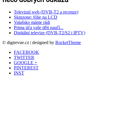
Televizní web (DVB-T2 a recenze)
Skinzone: fólie na LCD
Valašsko máme rádi
Prima úča vaše děti naučí...
Digitální televize (DVB-T2/S2 i IPTV)
© digirevue.cz | designed by
RocketTheme
FACEBOOK
TWITTER
GOOGLE +
PINTEREST
INST