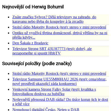
Nejnovější od Herwig Bohumil
Znáte značku Sylvox? Dělá televizory na zahradu, do
karavanu nebo třeba do koupelny à la zrcadlo
Stolní rádio Majority Rostock (test): stereo v mini provedení
Optiku už využívá třetina domácností, drtivá většina by na ni
přešla kdyby...
Den Šakala z Bradavic
Televizor Strong SRT 43UH7773 (test): dobrý, ale
nezapomeňte si spustit HbbTV
Související položky (podle značky)
Stolní rádio Majority Rostock (test): stereo v mini provedení
Televizor Samsung UE55M80HAU 2026 (test): cena/obraz,
nové prostředí ukazující záda konkurenci
Venkovní kamera Strong Falky Solar (test): kvalitka s
fotovoltaikou doslova za hubičku
Nejlevnější přenosná DAB rádia? Do tisíce korun jich je dost
a ještě více
Nemohoucí digitální Česko. Nejen u DAB