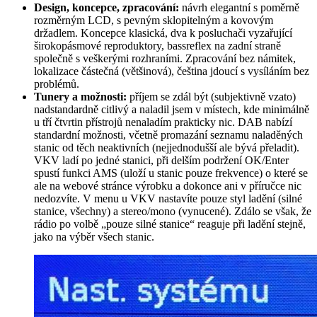
Design, koncepce, zpracování:
návrh elegantní s poměrně
rozměrným LCD, s pevným sklopitelným a kovovým
držadlem. Koncepce klasická, dva k posluchači vyzařující
širokopásmové reproduktory, bassreflex na zadní straně
společně s veškerými rozhraními. Zpracování bez námitek,
lokalizace částečná (většinová), čeština jdoucí s vysíláním bez
problémů.
Tunery a možnosti:
příjem se zdál být (subjektivně vzato)
nadstandardně citlivý a naladil jsem v místech, kde minimálně
u tří čtvrtin přístrojů nenaladím prakticky nic. DAB nabízí
standardní možnosti, včetně promazání seznamu naladěných
stanic od těch neaktivních (nejjednodušší ale bývá přeladit).
VKV ladí po jedné stanici, při delším podržení OK/Enter
spustí funkci AMS (uloží u stanic pouze frekvence) o které se
ale na webové stránce výrobku a dokonce ani v příručce nic
nedozvíte. V menu u VKV nastavíte pouze styl ladění (silné
stanice, všechny) a stereo/mono (vynucené). Zdálo se však, že
rádio po volbě „pouze silné stanice“ reaguje při ladění stejně,
jako na výběr všech stanic.