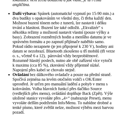
angličtina.
Další výbava:
Spánek (automatické vypnutí po 15-90 min.) a
dva budíky s opakováním ve všední dny, či třeba každý den.
Možnost buzení tónem nebo z tunerů, lze nastavit i délku
trvání a hlasitost. Buzení lze také odložit. „Ekvalizér“ s
několika režimy a možností nastavit vlastní (pouze výšky a
basy). Zobrazení rozměrných hodin a menšího datumu je ve
správném formátu a po zapnutí přijímače naběhlo samo.
Pokud rádio nezapnete (je jen připojené k 230 V), hodiny ani
datum se nezobrazí. Bluetooth zkoušeno u tří mobilů (tři verze
o. s., včetně 6 a 12), párování vždy bezproblémové.
Rozumně hlasitý poslech, nutno ale obě zařízení více vytočit
k maximu (cca 85 %), zkreslení vždy příjemně nízké.
Napojení přes kabel se chovalo stejně.
Ovládání
bez dálkového ovladače a pouze na přední straně.
Spočívá zejména na levém otočném voliči s OK/Enter
uprostřed. Je určen pro manuální ladění a pohyb v menu s
kolováním. Volba hlavních funkcí přes tlačítko Source
(vedlejších přes menu), ovládání doplňuje Back (Zpět). Výše
uložené stanice vyvoláte přes „4+“ (nahrazuje Preset), menu
vyvoláte delším podržením Info/Menu. To nabídne drobné a
tenké písmo, které zvětšit nelze, možnost výběru mezi barvou
pozadí.