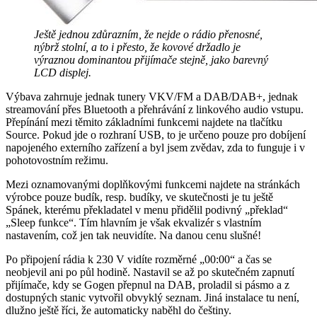
Ještě jednou zdůrazním, že nejde o rádio přenosné,
nýbrž stolní, a to i přesto, že kovové držadlo je
výraznou dominantou přijímače stejně, jako barevný
LCD displej.
Výbava zahrnuje jednak tunery VKV/FM a DAB/DAB+, jednak
streamování přes Bluetooth a přehrávání z linkového audio vstupu.
Přepínání mezi těmito základními funkcemi najdete na tlačítku
Source. Pokud jde o rozhraní USB, to je určeno pouze pro dobíjení
napojeného externího zařízení a byl jsem zvědav, zda to funguje i v
pohotovostním režimu.
Mezi oznamovanými doplňkovými funkcemi najdete na stránkách
výrobce pouze budík, resp. budíky, ve skutečnosti je tu ještě
Spánek, kterému překladatel v menu přidělil podivný „překlad“
„Sleep funkce“. Tím hlavním je však ekvalizér s vlastním
nastavením, což jen tak neuvidíte. Na danou cenu slušné!
Po připojení rádia k 230 V vidíte rozměrné „00:00“ a čas se
neobjevil ani po půl hodině. Nastavil se až po skutečném zapnutí
přijímače, kdy se Gogen přepnul na DAB, proladil si pásmo a z
dostupných stanic vytvořil obvyklý seznam. Jiná instalace tu není,
dlužno ještě říci, že automaticky naběhl do češtiny.