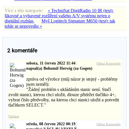
Více z této kategorie:
« TechniSat DigitRadio 10 IR (test):
šikovné a vybavené rozšíření vašeho A/V systému nejen o
digitální rozhlas
Myš Logitech Signature M650 (test): tak
tohle se nepovedlo »
2
komentáře
sobota, 11 červen 2022 11:44
Odkaz Komentáře
napsal(a) Bohumil Herwig (za Gogen)
zpráva od výrobce (můj názor je stejný - problémy
jsem neměl):
"Žádný problém s ukládáním stanic není. Stačí
zvolit stanici, kterou chci uložit, dlouze přidržet tlačítko 4+,
vybrat číslo předvolby, na kterou chci stanici uložit a potvrdit
tlačítkem SELECT."
Nahlásit
středa, 08 červen 2022 00:19
Odkaz Komentáře