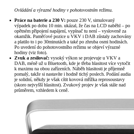
Ovládání a výrazné hodiny v pohotovostním režimu.
Práce na baterie a 230 V:
pouze 230 V, simulovaný
výpadek po dobu 10 min. ukázal, že čas na LCD naběhl – po
opětném připojení napájení, vypínač tu není – vysloveně za
okamžik. Paměťové pozice u VKV i DAB zůstaly zachovány
a platilo to i po 30minutách a také po zhruba osmi hodinách.
Po uvedení do pohotovostního režimu se objeví výrazné
hodiny (viz foto).
Zvuk a zesilovač:
vysoký výkon se projevuje u VKV a
DAB, méně už u Bluetooth, kde je třeba hlasitost více vytočit
k maximu na obou zařízeních. Náběh hlasitosti je příjemně
pomalý, takže si nastavíte i hodně tichý poslech. Podání audia
je solidní, někdy je však cítit kovová mřížka reprosoustavy
(skoro nejvyšší hlasitost). Zvukový projev je však stále nad
průměrem, vzhledem k ceně.