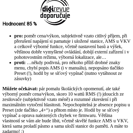
Hodnocení: 85 %
pro:
poměr cena/výkon, subjektivně vzato citlivý příjem, při
přerušení napájení si pamatuje i uložené stanice, AMS u VKV
a celkově výborné funkce, včetně nastavení basů a výšek,
většinou dobře vymyšlené ovládání, dobíjí externí zařízení i v
pohotovostním režimu, výborná lokalizace, ale…
proti:
…někdy podivná, pro někoho příliš drobné znaky
menu, chybí popis AMS (i v manuálu), nepopsáno tlačítko
Preset (!), hodil by se síťový vypínač (nutno vytáhnout ze
zásuvky)
Můžete očekávat:
pár pomalu školáckých opomenutí, ale také
výborný poměr cena/výkon, skoro 10 wattů RMS (!) jdoucích ze
zesilovače (subjektivně vzato méně) a rozumné zkreslení i při
maximálním vytočení hlasitosti. Nepochopitelná je absence popisu u
Preset (zde tlačítko „4+“) a přitom místo je. Hodil by se síťový
vypínač a oprava nalezených chybek ve firmwaru. Většina
vlastností se vám ale bude líbit, včetně skvělé funkce AMS u VKV,
která sama proladí pásmo a sama uloží stanice do paměti. A máte to
zadarmo! :)