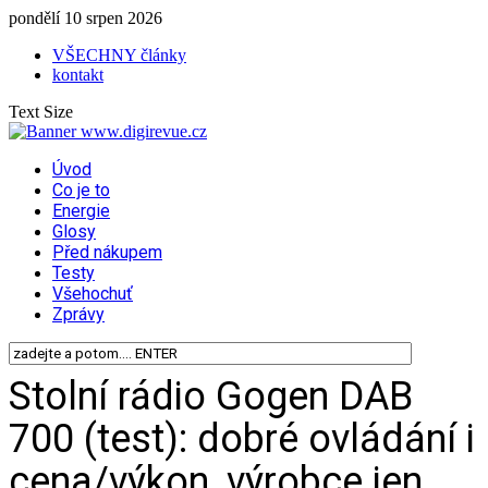
pondělí 10 srpen 2026
VŠECHNY články
kontakt
Text Size
Úvod
Co je to
Energie
Glosy
Před nákupem
Testy
Všehochuť
Zprávy
Stolní rádio Gogen DAB
700 (test): dobré ovládání i
cena/výkon, výrobce jen