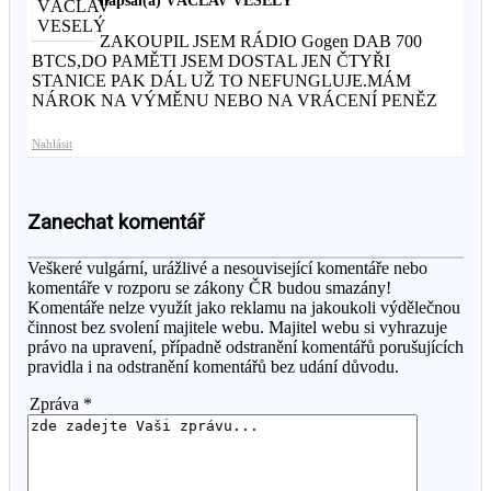
napsal(a) VÁCLAV VESELÝ
ZAKOUPIL JSEM RÁDIO Gogen DAB 700
BTCS,DO PAMĚTI JSEM DOSTAL JEN ČTYŘI
STANICE PAK DÁL UŽ TO NEFUNGLUJE.MÁM
NÁROK NA VÝMĚNU NEBO NA VRÁCENÍ PENĚZ
Nahlásit
Zanechat komentář
Veškeré vulgární, urážlivé a nesouvisející komentáře nebo
komentáře v rozporu se zákony ČR budou smazány!
Komentáře nelze využít jako reklamu na jakoukoli výdělečnou
činnost bez svolení majitele webu. Majitel webu si vyhrazuje
právo na upravení, případně odstranění komentářů porušujících
pravidla i na odstranění komentářů bez udání důvodu.
Zpráva *