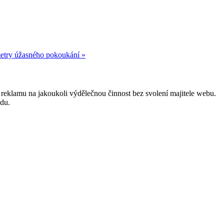
try úžasného pokoukání »
reklamu na jakoukoli výdělečnou činnost bez svolení majitele webu.
odu.