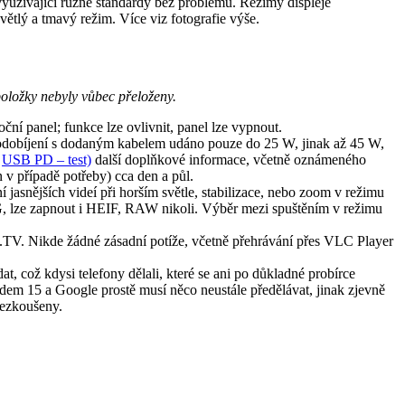
využívající různé standardy bez problémů. Režimy displeje
větlý a tmavý režim. Více viz fotografie výše.
položky nebyly vůbec přeloženy.
boční panel; funkce lze ovlivnit, panel lze vypnout.
lodobíjení s dodaným kabelem udáno pouze do 25 W, jinak až 45 W,
m
USB PD – test)
další doplňkové informace, včetně oznámeného
 v případě potřeby) cca den a půl.
 jasnějších videí při horším světle, stabilizace, nebo zoom v režimu
PG, lze zapnout i HEIF, RAW nikoli. Výběr mezi spuštěním v režimu
.TV. Nikde žádné zásadní potíže, včetně přehrávání přes VLC Player
 což kdysi telefony dělali, které se ani po důkladné probírce
idem 15 a Google prostě musí něco neustále předělávat, jinak zjevně
nezkoušeny.