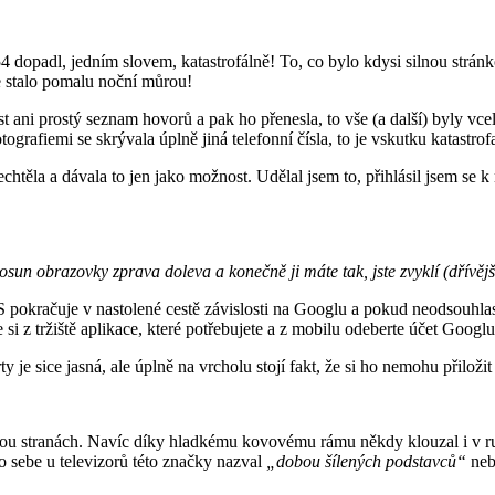
4 dopadl, jedním slovem, katastrofálně! To, co bylo kdysi silnou strá
 stalo pomalu noční můrou!
 ani prostý seznam hovorů a pak ho přenesla, to vše (a další) byly vcel
rafiemi se skrývala úplně jiná telefonní čísla, to je vskutku katastrof
těla a dávala to jen jako možnost. Udělal jsem to, přihlásil jsem se 
sun obrazovky zprava doleva a konečně ji máte tak, jste zvyklí (dřívěj
S pokračuje v nastolené cestě závislosti na Googlu a pokud neodsouhlasí
e si z tržiště aplikace, které potřebujete a z mobilu odeberte účet Goo
e sice jasná, ale úplně na vrcholu stojí fakt, že si ho nemohu přiložit
 obou stranách. Navíc díky hladkému kovovému rámu někdy klouzal i v 
o sebe u televizorů této značky nazval
„dobou šílených podstavců“
ne