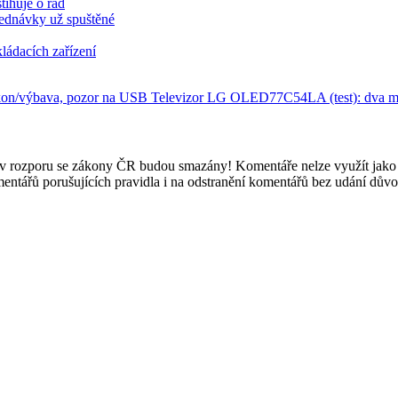
tihuje o řád
jednávky už spuštěné
ládacích zařízení
ýkon/výbava, pozor na USB
Televizor LG OLED77C54LA (test): dva me
e v rozporu se zákony ČR budou smazány! Komentáře nelze využít jako 
mentářů porušujících pravidla i na odstranění komentářů bez udání dův