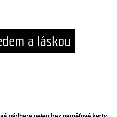
avá nádhera nejen bez paměťové karty