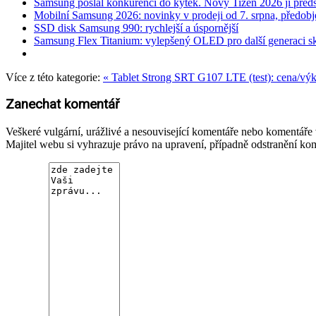
Samsung poslal konkurenci do kytek. Nový Tizen 2026 ji předs
Mobilní Samsung 2026: novinky v prodeji od 7. srpna, předob
SSD disk Samsung 990: rychlejší a úspornější
Samsung Flex Titanium: vylepšený OLED pro další generaci sk
Více z této kategorie:
« Tablet Strong SRT G107 LTE (test): cena/v
Zanechat komentář
Veškeré vulgární, urážlivé a nesouvisející komentáře nebo komentář
Majitel webu si vyhrazuje právo na upravení, případně odstranění ko