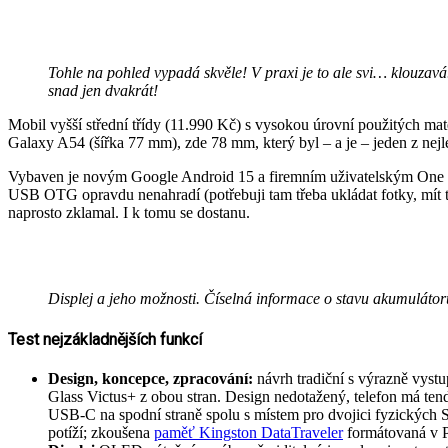
Tohle na pohled vypadá skvěle! V praxi je to ale svi… klouzavá.
snad jen dvakrát!
Mobil vyšší střední třídy (11.990 Kč) s vysokou úrovní použitých mate
Galaxy A54 (šířka 77 mm), zde 78 mm, který byl – a je – jeden z nejle
Vybaven je novým Google Android 15 a firemním uživatelským One UI 
USB OTG opravdu nenahradí (potřebuji tam třeba ukládat fotky, mít tam
naprosto zklamal. I k tomu se dostanu.
Displej a jeho možnosti. Číselná informace o stavu akumulátoru 
Test nejzákladnějších funkcí
Design, koncepce, zpracování:
návrh tradiční s výrazně vystu
Glass Victus+ z obou stran. Design nedotažený, telefon má tend
USB-C na spodní straně spolu s místem pro dvojici fyzických
potíží; zkoušena
paměť Kingston DataTraveler
formátovaná v P