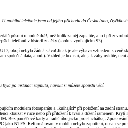
 U mobilní telefonie jsem od jejího příchodu do Česka (ano, čtyřkilové 
riálů působí o hodně dráž, než kolik za něj zaplatíte, a to i při zevr
pších telefonů v historii značky (spolu s vynikajícím S3).
7; obojí nebyla žádná sláva! Jinak je ale výbava vzhledem k ceně sk
 společná data, apod.). Vzhled je luxusní, ale jak záhy uvidíte, není z
byla po instalaci zapnuta, navolit si můžete spoustu věcí.
pujícím modulem fotoaparátu a „kulhající“ při položení na zadní stran
enci klouzat v ruce nebo při přiložení k tváři a držení ramenem. Krytí 
 SIM. Bez paměťové karty a tradičního jacku pro sluchátka,. Zpracov
C jako NTFS. Reformátování v mobilu nebylo zapotřebí, obsah se po z