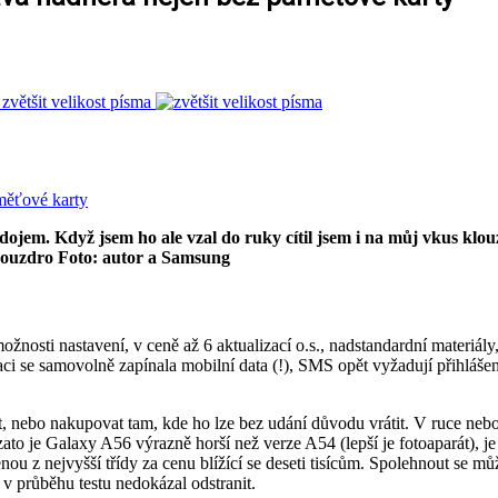
zvětšit velikost písma
í dojem. Když jsem ho ale vzal do ruky cítil jsem i na můj vkus 
 pouzdro Foto: autor a Samsung
možnosti nastavení, v ceně až 6 aktualizací o.s., nadstandardní materiál
i se samovolně zapínala mobilní data (!), SMS opět vyžadují přihlášení
et, nebo nakupovat tam, kde ho lze bez udání důvodu vrátit. V ruce neb
 vzato je Galaxy A56 výrazně horší než verze A54 (lepší je fotoaparát),
u z nejvyšší třídy za cenu blížící se deseti tisícům. Spolehnout se můž
 v průběhu testu nedokázal odstranit.