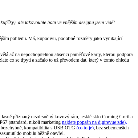
kufříky), ale takovouhle botu ve vnějším designu jsem viděl
ubnějším pohledu. Má, kupodivu, podobné rozměry jako vynikající
vělá až na nepochopitelnou absenci paměťové karty, kterou podpora
lato co se třpytí a začalo to už převodem dat, který v tomto ohledu
u. Jasně přiznaný nezdrsněný kovový rám, lesklé sklo Corning Gorilla
IP67 (standard, nikoli marketing
najdete popsán na digirevue zde),
ání bezchybné, kompatibilita s USB OTG
(co to je)
, bez sebemenších
asunutí do mobilu běžně otevřel.