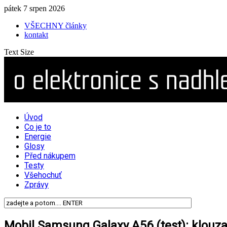
pátek 7 srpen 2026
VŠECHNY články
kontakt
Text Size
Úvod
Co je to
Energie
Glosy
Před nákupem
Testy
Všehochuť
Zprávy
Mobil Samsung Galaxy A56 (test): klouz