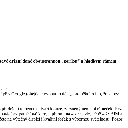
klouzavé držení dané oboustrannou „gorilou“ a hladkým rámem.
y, ale…
 přes Google (obejdete vypnutím účtu), pro někoho i to, že je bez
o při držení ramenem a tváří klouže, zdrsněný není ani rámeček. Bez
 je navíc bez paměťové karty a přitom má – zcela zbytečně – 2x SIM a
ete na výtečný displej i kvalitní foťák s výbornou světelností. Pozor