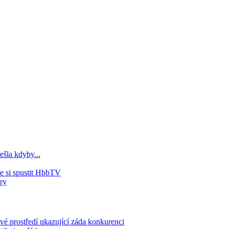
ešla kdyby...
e si spustit HbbTV
ry
 prostředí ukazující záda konkurenci