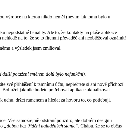
nkou výrobce na kterou nikdo neměl (nevím jak tomu bylo u
ku nepodstatné banality. Ale to, že kontakty na ploše aplikace
a nehledě na to, že se to firemní převaděč ani neobtěžoval oznámit!
k němu a výsledek jsem zmiňoval.
ší další potažení směrem dolů bylo nefunkční).
te své přihlášení k tamnímu účtu, nepřečtete si ani nově příchozí
glu. Bohužel jakmile budete potřebovat aplikace aktualizovat…
 k uchu, držet ramenem a hledat za hovoru to, co potřebuji.
ruce. Vše samozřejmě odstraní pouzdro, ale dobrém designu
bo
„dobou bez třídění naladěných stanic“.
Chápu, že se to občas