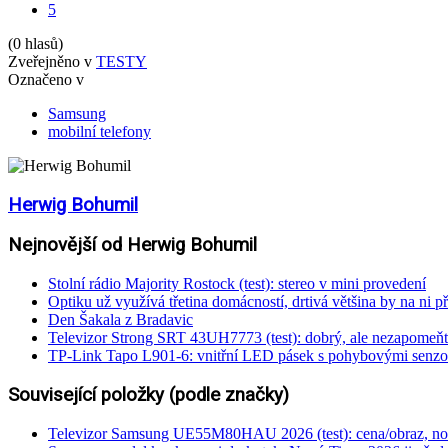
5
(0 hlasů)
Zveřejněno v
TESTY
Označeno v
Samsung
mobilní telefony
Herwig Bohumil
Nejnovější od Herwig Bohumil
Stolní rádio Majority Rostock (test): stereo v mini provedení
Optiku už využívá třetina domácností, drtivá většina by na ni př
Den Šakala z Bradavic
Televizor Strong SRT 43UH7773 (test): dobrý, ale nezapomeňt
TP-Link Tapo L901-6: vnitřní LED pásek s pohybovými senzo
Související položky (podle značky)
Televizor Samsung UE55M80HAU 2026 (test): cena/obraz, nové