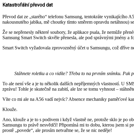
Katastrofální převod dat
Převod dat ze „starého“ telefonu Samsung, tentokráte vynikajícího A5
nakousnutého jablka, mě choutky tímto směrem opravdu netáhnou) se
Že se nepřenesly některé soubory, že aplikace psala, že nemůže přenést
Samsung Smart Switch skvěle přenesla, ale pod správnými jmény a fotog
Smart Switch vyžadovala zprovozněný účet u Samsungu, což dříve nech
Stáhnete roletku a co vidíte? Třeba to na prvním snímku. Pak po
To ale není vše a je tu několik dalších nepříjemných vlastností. U SM
zprávu! Tohle je skutečně na zabití, ale lze se tomu vyhnout – stáhnět
Víte co mi ale na A56 vadí nejvíc? Absence mechaniky paměťové karty j
Klouže.
Ano, klouže a je to s podivem i když vlastně ne, protože sklo je po
Samsungu to právě nesvědčí! Připomíná mi to dobu, kterou jsem si pr
prostě „povede“, ale prosím netvařme se, že se nic neděje!