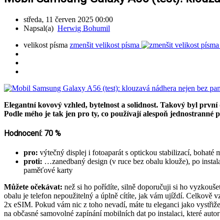
středa, 11 červen 2025 00:00
Napsal(a)
Herwig Bohumil
velikost písma
zmenšit velikost písma
Elegantní kovový vzhled, bytelnost a solidnost. Takový byl prvn
Podle mého je tak jen pro ty, co používají alespoň jednostranné
Hodnocení: 70 %
pro:
výtečný displej i fotoaparát s optickou stabilizací, bohaté 
proti:
…zanedbaný design (v ruce bez obalu klouže), po instalac
paměťové karty
Můžete očekávat:
než si ho pořídíte, silně doporučuji si ho vyzkouš
obalu je telefon nepoužitelný a úplně cítíte, jak vám ujíždí. Celkově
2x eSIM. Pokud vám nic z toho nevadí, máte tu eleganci jako vystřiženo
na občasné samovolné zapínání mobilních dat po instalaci, které autor