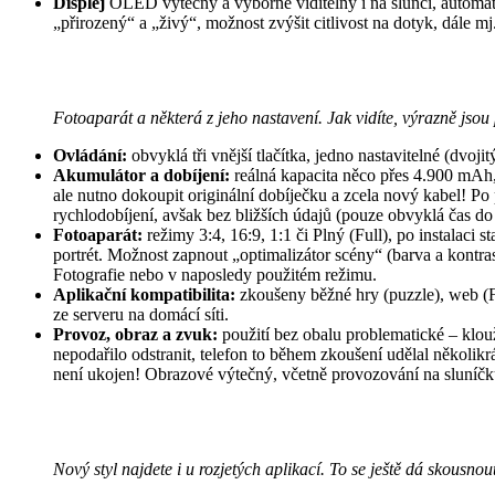
Displej
OLED výtečný a výborně viditelný i na slunci, automati
„přirozený“ a „živý“, možnost zvýšit citlivost na dotyk, dále m
Fotoaparát a některá z jeho nastavení. Jak vidíte, výrazně jso
Ovládání:
obvyklá tři vnější tlačítka, jedno nastavitelné (dvojit
Akumulátor a dobíjení:
reálná kapacita něco přes 4.900 mAh
ale nutno dokoupit originální dobíječku a zcela nový kabel! P
rychlodobíjení, avšak bez bližších údajů (pouze obvyklá čas d
Fotoaparát:
režimy 3:4, 16:9, 1:1 či Plný (Full), po instalaci
portrét. Možnost zapnout „optimalizátor scény“ (barva a kontr
Fotografie nebo v naposledy použitém režimu.
Aplikační kompatibilita:
zkoušeny běžné hry (puzzle), web (F
ze serveru na domácí síti.
Provoz, obraz a zvuk:
použití bez obalu problematické – klou
nepodařilo odstranit, telefon to během zkoušení udělal několik
není ukojen! Obrazové výtečný, včetně provozování na sluníčk
Nový styl najdete i u rozjetých aplikací. To se ještě dá skousnout