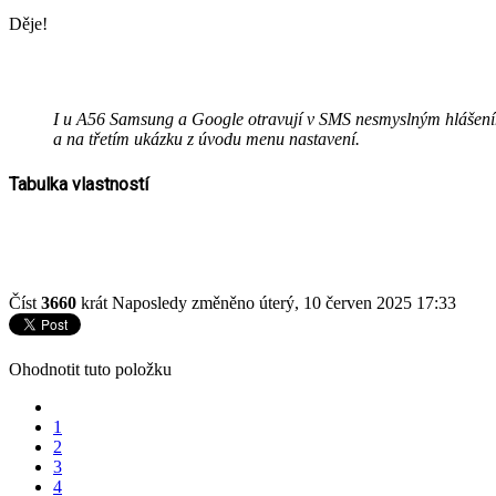
Děje!
I u A56 Samsung a Google otravují v SMS nesmyslným hlášením 
a na třetím ukázku z úvodu menu nastavení.
Tabulka vlastností
Číst
3660
krát
Naposledy změněno úterý, 10 červen 2025 17:33
Ohodnotit tuto položku
1
2
3
4