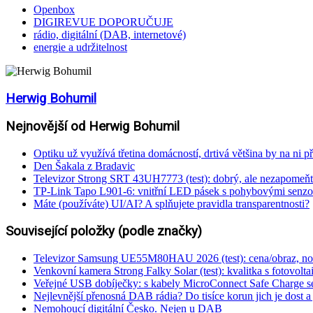
Openbox
DIGIREVUE DOPORUČUJE
rádio, digitální (DAB, internetové)
energie a udržitelnost
Herwig Bohumil
Nejnovější od Herwig Bohumil
Optiku už využívá třetina domácností, drtivá většina by na ni př
Den Šakala z Bradavic
Televizor Strong SRT 43UH7773 (test): dobrý, ale nezapomeňt
TP-Link Tapo L901-6: vnitřní LED pásek s pohybovými senzo
Máte (používáte) UI/AI? A splňujete pravidla transparentnosti?
Související položky (podle značky)
Televizor Samsung UE55M80HAU 2026 (test): cena/obraz, nové
Venkovní kamera Strong Falky Solar (test): kvalitka s fotovolt
Veřejné USB dobíječky: s kabely MicroConnect Safe Charge s
Nejlevnější přenosná DAB rádia? Do tisíce korun jich je dost a 
Nemohoucí digitální Česko. Nejen u DAB