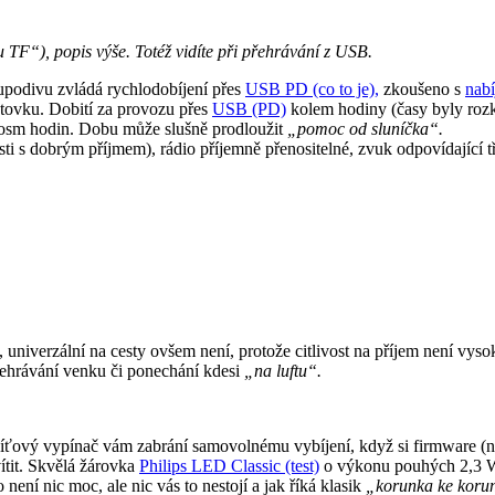
 TF“), popis výše. Totéž vidíte při přehrávání z USB.
podivu zvládá rychlodobíjení přes
USB PD (co to je),
zkoušeno s
nabí
 stovku. Dobití za provozu přes
USB (PD)
kolem hodiny (časy byly rozko
s osm hodin. Dobu může slušně prodloužit
„pomoc od sluníčka“.
sti s dobrým příjmem), rádio příjemně přenositelné, zvuk odpovídající t
, univerzální na cesty ovšem není, protože citlivost na příjem není vy
ehrávání venku či ponechání kdesi
„na luftu“.
íťový vypínač vám zabrání samovolnému vybíjení, když si firmware (n
vítit. Skvělá žárovka
Philips LED Classic (test)
o výkonu pouhých 2,3 W (
ní nic moc, ale nic vás to nestojí a jak říká klasik
„korunka ke kor