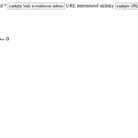
l *
URL internetové stránky
.. :)