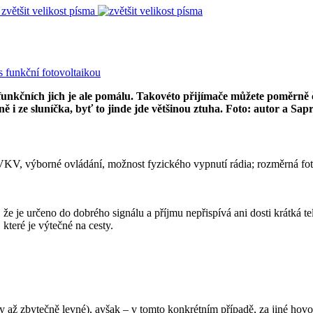
zvětšit velikost písma
funkčních jich je ale pomálu. Takovéto přijímače můžete poměrně ča
 i ze sluníčka, byť to jinde jde většinou ztuha. Foto: autor a Sap
, výborné ovládání, možnost fyzického vypnutí rádia; rozměrná fotovo
, že je určeno do dobrého signálu a příjmu nepřispívá ani dosti krátká
které je výtečné na cesty.
y až zbytečně levné), avšak – v tomto konkrétním případě, za jiné hov