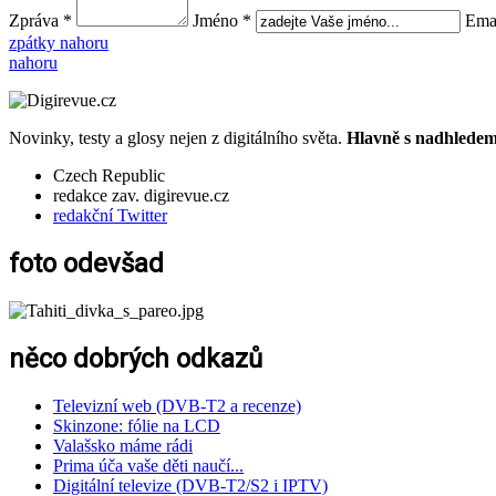
Zpráva *
Jméno *
Emai
zpátky nahoru
nahoru
Novinky, testy a glosy nejen z digitálního světa.
Hlavně s nadhledem.
Czech Republic
redakce zav. digirevue.cz
redakční Twitter
foto odevšad
něco dobrých odkazů
Televizní web (DVB-T2 a recenze)
Skinzone: fólie na LCD
Valašsko máme rádi
Prima úča vaše děti naučí...
Digitální televize (DVB-T2/S2 i IPTV)