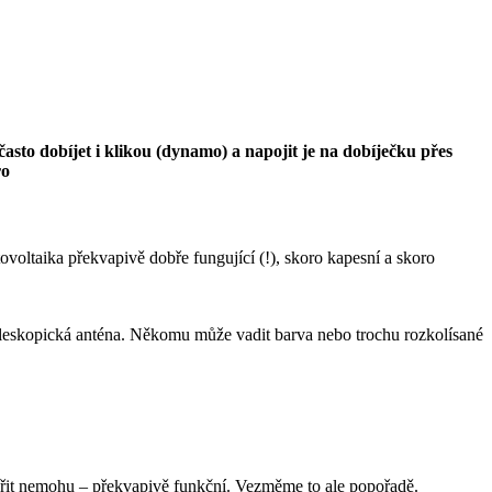
sto dobíjet i klikou (dynamo) a napojit je na dobíječku přes
ro
ltaika překvapivě dobře fungující (!), skoro kapesní a skoro
 teleskopická anténa. Někomu může vadit barva nebo trochu rozkolísané
ořit nemohu – překvapivě funkční. Vezměme to ale popořadě.