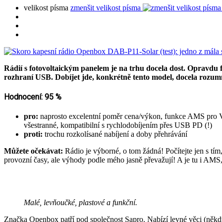
velikost písma
zmenšit velikost písma
Rádií s fotovoltaickým panelem je na trhu docela dost. Opravdu 
rozhraní USB. Dobíjet jde, konkrétně tento model, docela rozumně
Hodnocení: 95 %
pro:
naprosto excelentní poměr cena/výkon, funkce AMS pro VKV
všestranné, kompatibilní s rychlodobíjením přes USB PD (!)
proti:
trochu rozkolísané nabíjení a doby přehrávání
Můžete očekávat:
Rádio je výborné, o tom žádná! Počítejte jen s tím
provozní časy, ale výhody podle mého jasně převažují! A je tu i AMS, 
Malé, levňoučké, plastové a funkční.
Značka Openbox patří pod společnost Sapro. Nabízí levné věci (někd