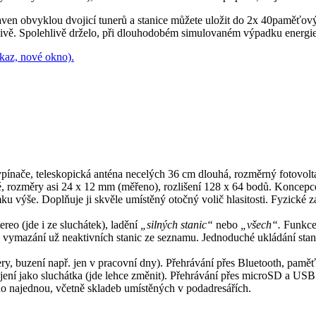
ven obvyklou dvojicí tunerů a stanice můžete uložit do 2x 40paměťovýc
hlivě. Spolehlivě drželo, při dlouhodobém simulovaném výpadku energie,
dkaz, nové okno).
pínače, teleskopická anténa necelých 36 cm dlouhá, rozměrný fotovoltai
é, rozměry asi 24 x 12 mm (měřeno), rozlišení 128 x 64 bodů. Koncepc
ímku výše. Doplňuje ji skvěle umístěný otočný volič hlasitosti. Fyzické 
o (jde i ze sluchátek), ladění
„silných stanic“
nebo
„všech“.
Funkce 
vymazání už neaktivních stanic ze seznamu. Jednoduché ukládání stanic
nery, buzení např. jen v pracovní dny). Přehrávání přes Bluetooth, pam
ojení jako sluchátka (jde lehce změnit). Přehrávání přes microSD a USB
ho najednou, včetně skladeb umístěných v podadresářích.