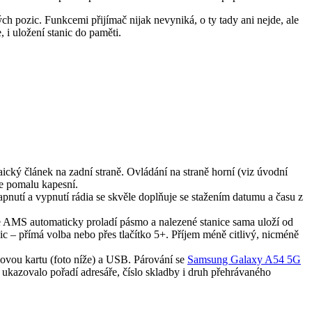
h pozic. Funkcemi přijímač nijak nevyniká, o ty tady ani nejde, ale
 i uložení stanic do paměti.
cký článek na zadní straně. Ovládání na straně horní (viz úvodní
e pomalu kapesní.
zapnutí a vypnutí rádia se skvěle doplňuje se stažením datumu a času z
AMS automaticky proladí pásmo a nalezené stanice sama uloží od
 – přímá volba nebo přes tlačítko 5+. Příjem méně citlivý, nicméně
ěťovou kartu (foto níže) a USB. Párování se
Samsung Galaxy A54 5G
 ukazovalo pořadí adresáře, číslo skladby i druh přehrávaného