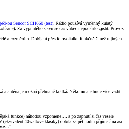
ječkou Sencor SCH660 (test).
Rádio používá výměnný kulatý
lísané). Za vypnutého stavu se čas vůbec nepodařilo zjistit. Provoz
řídě a rozměrům. Dobíjení přes fotovoltaiku funkčnější než u jiných
soká a anténa je možná přehnaně krátká. Někomu ale bude více vadit
ějaká funkce) náhodou vzpomene…, a po zapnutí si čas vesele
ekvivalent 40wattové klasiky) dobila za pět hodin přijímač na asi
unce…“