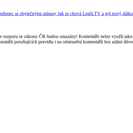
abušenec se zbytečnými mínusy
Jak se chová Lepší.TV a její nový dálko
e v rozporu se zákony ČR budou smazány! Komentáře nelze využít jako 
mentářů porušujících pravidla i na odstranění komentářů bez udání dův