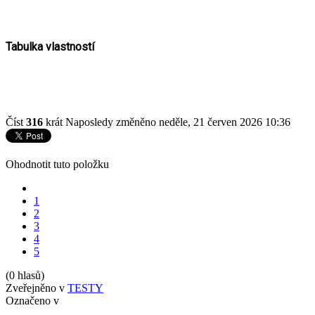
Tabulka vlastností
Číst
316
krát
Naposledy změněno neděle, 21 červen 2026 10:36
Ohodnotit tuto položku
1
2
3
4
5
(0 hlasů)
Zveřejněno v
TESTY
Označeno v