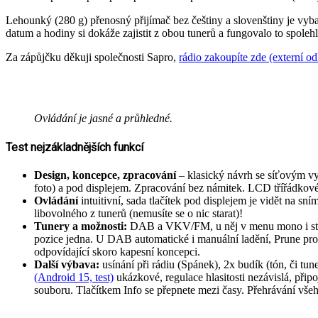
Lehounký (280 g) přenosný přijímač bez češtiny a slovenštiny je vyba
datum a hodiny si dokáže zajistit z obou tunerů a fungovalo to spole
Za zápůjčku děkuji společnosti Sapro,
rádio zakoupíte zde (externí o
Ovládání je jasné a průhledné.
Test nejzákladnějších funkcí
Design, koncepce, zpracování
– klasický návrh se síťovým vy
foto) a pod displejem. Zpracování bez námitek. LCD třířádkov
Ovládání
intuitivní, sada tlačítek pod displejem je vidět na sn
libovolného z tunerů (nemusíte se o nic starat)!
Tunery a možnosti:
DAB a VKV/FM, u něj v menu mono i stere
pozice jedna. U DAB automatické i manuální ladění, Prune pro 
odpovídající skoro kapesní koncepci.
Další výbava:
usínání při rádiu (Spánek), 2x budík (tón, či tu
(Android 15, test)
ukázkové, regulace hlasitosti nezávislá, přip
souboru. Tlačítkem Info se přepnete mezi časy. Přehrávání vše