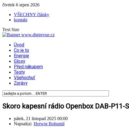
čtvrtek 6 srpen 2026
VŠECHNY články
kontakt
Text Size
Úvod
Co je to
Energie
Glosy
Před nákupem
Testy
Všehochuť
Zprávy
Skoro kapesní rádio Openbox DAB-P11-Sol
pátek, 21 listopad 2025 00:00
Napsal(a)
Herwig Bohumil