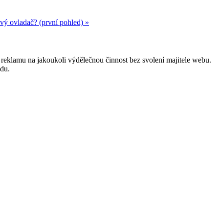
vý ovladač? (první pohled) »
reklamu na jakoukoli výdělečnou činnost bez svolení majitele webu.
odu.