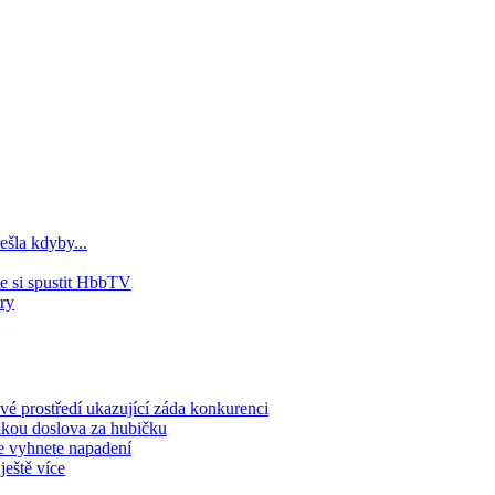
ešla kdyby...
e si spustit HbbTV
ry
 prostředí ukazující záda konkurenci
aikou doslova za hubičku
e vyhnete napadení
ještě více