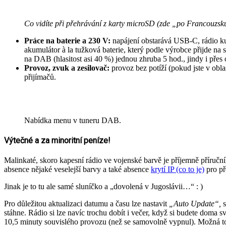
Co vidíte při přehrávání z karty microSD (zde „po Francouzsku
Práce na baterie a 230 V:
napájení obstarává USB-C, rádio ku
akumulátor à la tužková baterie, který podle výrobce přijde na
na DAB (hlasitost asi 40 %) jednou zhruba 5 hod., jindy i pře
Provoz, zvuk a zesilovač:
provoz bez potíží (pokud jste v obla
přijímačů.
Nabídka menu v tuneru DAB.
Výtečné a za minoritní peníze!
Malinkaté, skoro kapesní rádio ve vojenské barvě je příjemně příruční
absence nějaké veselejší barvy a také absence
krytí IP (co to je)
pro př
Jinak je to tu ale samé sluníčko a „dovolená v Jugoslávii…“ : )
Pro důležitou aktualizaci datumu a času lze nastavit
„Auto Update“,
s
stáhne. Rádio si lze navíc trochu dobít i večer, když si budete doma s
10,5 minuty souvislého provozu (než se samovolně vypnul). Možná to ne