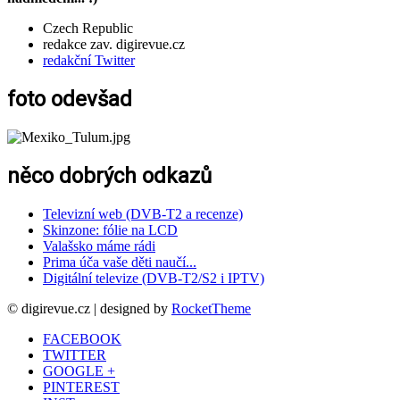
Czech Republic
redakce zav. digirevue.cz
redakční Twitter
foto odevšad
něco dobrých odkazů
Televizní web (DVB-T2 a recenze)
Skinzone: fólie na LCD
Valašsko máme rádi
Prima úča vaše děti naučí...
Digitální televize (DVB-T2/S2 i IPTV)
© digirevue.cz | designed by
RocketTheme
FACEBOOK
TWITTER
GOOGLE +
PINTEREST