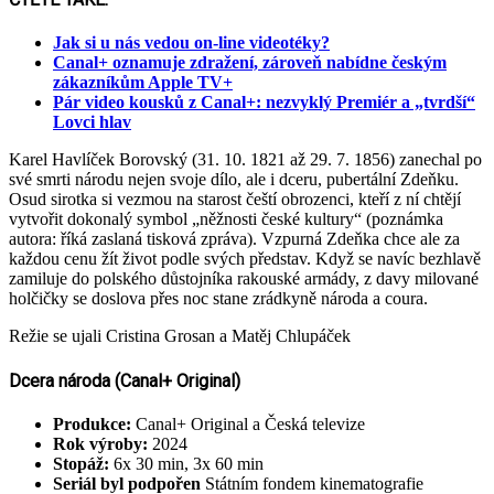
Jak si u nás vedou on-line videotéky?
Canal+ oznamuje zdražení, zároveň nabídne českým
zákazníkům Apple TV+
Pár video kousků z Canal+: nezvyklý Premiér a „tvrdší“
Lovci hlav
Karel Havlíček Borovský (31. 10. 1821 až 29. 7. 1856) zanechal po
své smrti národu nejen svoje dílo, ale i dceru, pubertální Zdeňku.
Osud sirotka si vezmou na starost čeští obrozenci, kteří z ní chtějí
vytvořit dokonalý symbol „něžnosti české kultury“ (poznámka
autora: říká zaslaná tisková zpráva). Vzpurná Zdeňka chce ale za
každou cenu žít život podle svých představ. Když se navíc bezhlavě
zamiluje do polského důstojníka rakouské armády, z davy milované
holčičky se doslova přes noc stane zrádkyně národa a coura.
Režie se ujali Cristina Grosan a Matěj Chlupáček
Dcera národa (Canal+ Original)
Produkce:
Canal+ Original a Česká televize
Rok výroby:
2024
Stopáž:
6x 30 min, 3x 60 min
Seriál byl podpořen
Státním fondem kinematografie