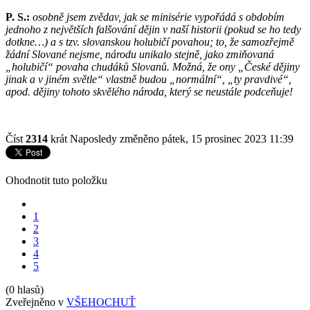
P. S.:
osobně jsem zvědav, jak se minisérie vypořádá s obdobím
jednoho z největších falšování dějin v naší historii (pokud se ho tedy
dotkne…) a s tzv. slovanskou holubičí povahou; to, že samozřejmě
žádní Slované nejsme, národu unikalo stejně, jako zmiňovaná
„holubičí“ povaha chudáků Slovanů. Možná, že ony „České dějiny
jinak a v jiném světle“ vlastně budou „normální“, „ty pravdivé“,
apod. dějiny tohoto skvělého národa, který se neustále podceňuje!
Číst
2314
krát
Naposledy změněno pátek, 15 prosinec 2023 11:39
Ohodnotit tuto položku
1
2
3
4
5
(0 hlasů)
Zveřejněno v
VŠEHOCHUŤ