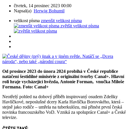
čtvrtek, 14 prosinec 2023 00:00
Napsal(a)
Herwig Bohumil
velikost písma
zmenšit velikost písma
zvětšit velikost písma
Od prosince 2023 do února 2024 probíhá v České republice
natáčení šestidílné minisérie z originální tvorby Canal+. Hlavní
roli hraje vycházející hvězda, Antonie Forman, vnučka Miloše
Formana. Foto: Canal+
Neotřelý pohled na dobový příběh inspirovaný osudem Zdeňky
Havlíčkové, neposlušné dcery Karla Havlíčka Borovského, která –
stejně jako rodiče – umřela na tuberkulózu, má přinést první česká
novinka francouzského VoD. Vzniká za spolupráce Canal+ a České
televize.
ČTĚTE TAKÉ: