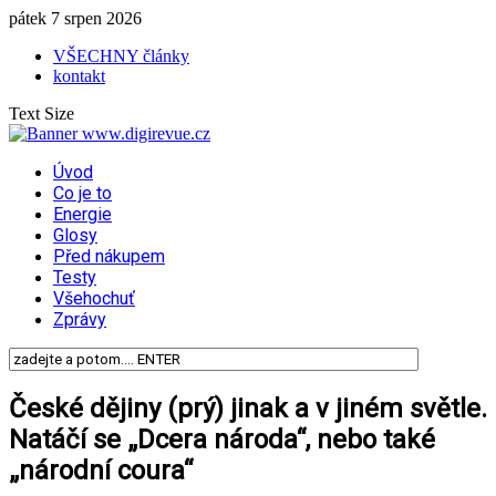
pátek 7 srpen 2026
VŠECHNY články
kontakt
Text Size
Úvod
Co je to
Energie
Glosy
Před nákupem
Testy
Všehochuť
Zprávy
České dějiny (prý) jinak a v jiném světle.
Natáčí se „Dcera národa“, nebo také
„národní coura“