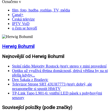
Označeno v
film, foto, hudba, rozhlas, TV, média
Canal+
Česká televize
IPTV VoD
o čem se hovoří
Herwig Bohumil
Nejnovější od Herwig Bohumil
Stolní rádio Majority Rostock (test): stereo v mini provedení
Optiku už využívá třetina domácností, drtivá většina by na ni
přešla kdyby...
Den Šakala z Bradavic
Televizor Strong SRT 43UH7773 (test): dobrý, ale
nezapomeňte si spustit HbbTV
TP-Link Tapo L901-6: vnitřní LED pásek s pohybovými
senzory
Související položky (podle značky)