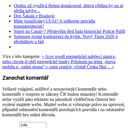
Optiku už využívá třetina domácností, drtivá většina by na ni
přešla kdyby...
Den Šakala z Bradavic
Máte (používáte) UI/AI? A splňujete pravidla
transparentnosti?
Srpen na Canal+? Především třetí řada historické Policie Paříž
Samsung poslal konkurenci do kytek. Nový Tizen 2026 ji
předstihuje o řád
Více z této kategorie:
« Acer uvedl energetické nabíjecí stanice,
nebo chcete-li obří energetické banky
Průzkum na téma „barva
mobilu a „zadní strana“ v osmi zemích, včetně Česka říká… »
Zanechat komentář
Veškeré vulgární, urážlivé a nesouvisející komentáře nebo
komentáře v rozporu se zákony ČR budou smazány! Komentáře
nelze využít jako reklamu na jakoukoli výdělečnou činnost bez
svolení majitele webu. Majitel webu si vyhrazuje právo na upravení,
případně odstranění komentářů porušujících pravidla i na odstranění
komentářů bez udání důvodu.