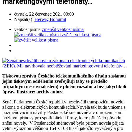
marketingovými telefonáty…
čtvrtek, 22 červenec 2021 00:00
Napsal(a)
Herwig Bohumil
velikost písma
zmenšit velikost písma
zvětšit velikost písma
Tiskovou zprávu Českého telekomunikačního úřadu zaslanou
jejím tiskovým oddělením zveřejňuji (aby se předešlo
případným nesrovnalostem) v plném rozsahu a bez jakýchkoli
úprav. Ilustrace: archiv autora
Senát Parlamentu České republiky neschválil transpoziční novelu
zákona o elektronických komunikacích.Novela tak bude vrácena s
pozměňovacími návrhy Poslanecké sněmovně a v ohrožení jsou
pozitivní přínosy pro spotřebitele i firmy, které přinášelo původní
znění novely. V Poslanecké sněmovně byla přitom novela přijata
velmi výraznou většinou 164 z 168 hlasů jakožto vyvážený a pro