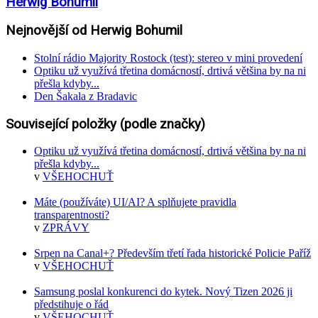
Herwig Bohumil
Nejnovější od Herwig Bohumil
Stolní rádio Majority Rostock (test): stereo v mini provedení
Optiku už využívá třetina domácností, drtivá většina by na ni
přešla kdyby...
Den Šakala z Bradavic
Související položky (podle značky)
Optiku už využívá třetina domácností, drtivá většina by na ni
přešla kdyby...
v
VŠEHOCHUŤ
Máte (používáte) UI/AI? A splňujete pravidla
transparentnosti?
v
ZPRÁVY
Srpen na Canal+? Především třetí řada historické Policie Paříž
v
VŠEHOCHUŤ
Samsung poslal konkurenci do kytek. Nový Tizen 2026 ji
předstihuje o řád
v
VŠEHOCHUŤ