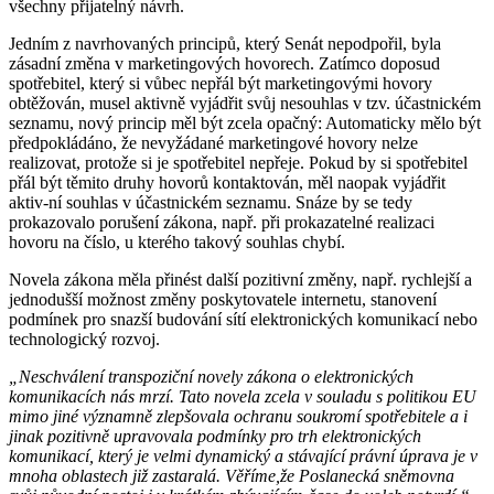
všechny přijatelný návrh.
Jedním z navrhovaných principů, který Senát nepodpořil, byla
zásadní změna v marketingových hovorech. Zatímco doposud
spotřebitel, který si vůbec nepřál být marketingovými hovory
obtěžován, musel aktivně vyjádřit svůj nesouhlas v tzv. účastnickém
seznamu, nový princip měl být zcela opačný: Automaticky mělo být
předpokládáno, že nevyžádané marketingové hovory nelze
realizovat, protože si je spotřebitel nepřeje. Pokud by si spotřebitel
přál být těmito druhy hovorů kontaktován, měl naopak vyjádřit
aktiv-ní souhlas v účastnickém seznamu. Snáze by se tedy
prokazovalo porušení zákona, např. při prokazatelné realizaci
hovoru na číslo, u kterého takový souhlas chybí.
Novela zákona měla přinést další pozitivní změny, např. rychlejší a
jednodušší možnost změny poskytovatele internetu, stanovení
podmínek pro snazší budování sítí elektronických komunikací nebo
technologický rozvoj.
„Neschválení transpoziční novely zákona o elektronických
komunikacích nás mrzí. Tato novela zcela v souladu s politikou EU
mimo jiné významně zlepšovala ochranu soukromí spotřebitele a i
jinak pozitivně upravovala podmínky pro trh elektronických
komunikací, který je velmi dynamický a stávající právní úprava je v
mnoha oblastech již zastaralá. Věříme,že Poslanecká sněmovna