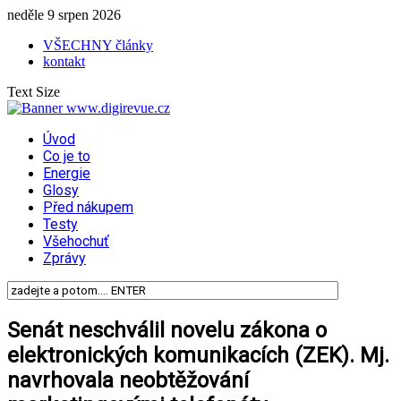
neděle 9 srpen 2026
VŠECHNY články
kontakt
Text Size
Úvod
Co je to
Energie
Glosy
Před nákupem
Testy
Všehochuť
Zprávy
Senát neschválil novelu zákona o
elektronických komunikacích (ZEK). Mj.
navrhovala neobtěžování