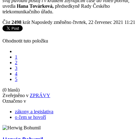
svůj původní postoj i v krátkém zbývajícím čase do voleb potvrdí,“
uvedla
Hana Továrková,
předsedkyně Rady Českého
telekomunikačního úřadu.
Číst
2498
krát
Naposledy změněno čtvrtek, 22 červenec 2021 11:21
Ohodnotit tuto položku
1
2
3
4
5
(0 hlasů)
Zveřejněno v
ZPRÁVY
Označeno v
zákony a legislativa
o čem se hovoří