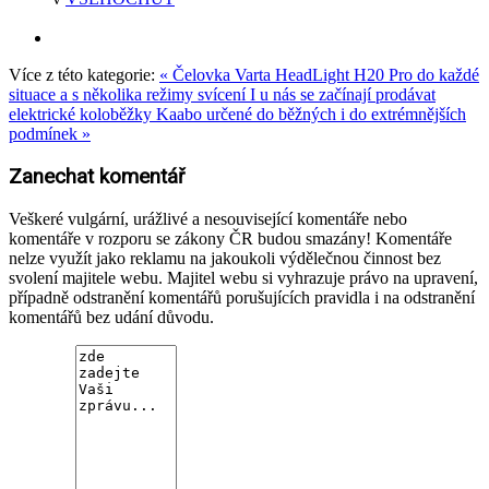
Více z této kategorie:
« Čelovka Varta HeadLight H20 Pro do každé
situace a s několika režimy svícení
I u nás se začínají prodávat
elektrické koloběžky Kaabo určené do běžných i do extrémnějších
podmínek »
Zanechat komentář
Veškeré vulgární, urážlivé a nesouvisející komentáře nebo
komentáře v rozporu se zákony ČR budou smazány! Komentáře
nelze využít jako reklamu na jakoukoli výdělečnou činnost bez
svolení majitele webu. Majitel webu si vyhrazuje právo na upravení,
případně odstranění komentářů porušujících pravidla i na odstranění
komentářů bez udání důvodu.