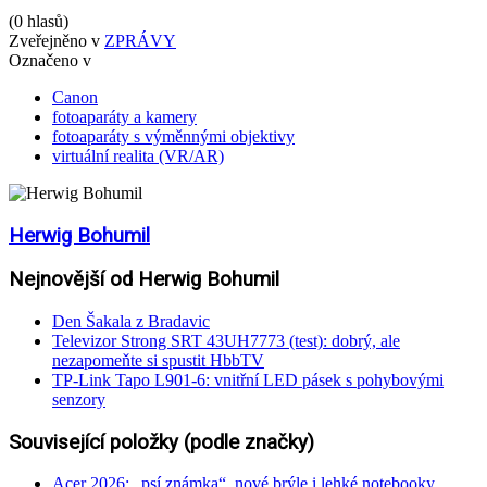
(0 hlasů)
Zveřejněno v
ZPRÁVY
Označeno v
Canon
fotoaparáty a kamery
fotoaparáty s výměnnými objektivy
virtuální realita (VR/AR)
Herwig Bohumil
Nejnovější od Herwig Bohumil
Den Šakala z Bradavic
Televizor Strong SRT 43UH7773 (test): dobrý, ale
nezapomeňte si spustit HbbTV
TP-Link Tapo L901-6: vnitřní LED pásek s pohybovými
senzory
Související položky (podle značky)
Acer 2026: „psí známka“, nové brýle i lehké notebooky