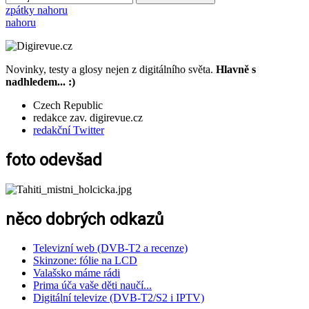
zpátky nahoru
nahoru
Novinky, testy a glosy nejen z digitálního světa.
Hlavně s
nadhledem... :)
Czech Republic
redakce zav. digirevue.cz
redakční Twitter
foto odevšad
něco dobrých odkazů
Televizní web (DVB-T2 a recenze)
Skinzone: fólie na LCD
Valašsko máme rádi
Prima úča vaše děti naučí...
Digitální televize (DVB-T2/S2 i IPTV)