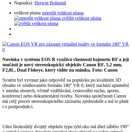
Napsal(a)
Herwig Bohumil
velikost písma
zmenšit velikost písma
zvětšit velikost písma
Novinka v systému EOS R využívá vlastností bajonetu RF a její
součástí je nový stereoskopický objektiv Canon RF, 5,2 mm,
F2,8L, Dual Fisheye, který vidíte na snímku. Foto: Canon
Systém byl vyvinut jako odpověď na poptávku po kvalitním 3D
obsahu ve zmiňovaném formátu 180° VR 0, který nachází uplatnění
v mnoha oborech, včetně vzdělávání, cestovního ruchu, sportu,
konferencí nebo dokumentární tvorby. Novinka společnosti Canon
má celý proces stereoskopického záznamu zjednodušit a má to platit
i o postprodukci.
Ultra širokoúhlý dvojitý objektiv typu rybí oko má úhel záběru 190°
a optická sestava dovoluje projekci dvou obrazů na jeden snímač,