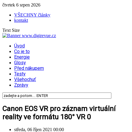
čtvrtek 6 srpen 2026
VŠECHNY články
kontakt
Text Size
Úvod
Co je to
Energie
Glosy
Před nákupem
Testy
Všehochuť
Zprávy
Canon EOS VR pro záznam virtuální
reality ve formátu 180° VR 0
středa, 06 říjen 2021 00:00