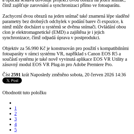
čímž zajišťuje zarovnání a synchronizaci přímo ve fotoaparátu.
Zachycení dvou obrazů na jeden snímač také znamená lépe sladěné
parametry bez drobných odchylek v podání barev či expozice, k
nimž může docházet u systémů se dvěma snímači. Ovládání obou
clon je elektromagnetické (EMD) a zajištěna je i jejich
synchronizace, čímž odpadá úprava v postprodukci.
Objektiv za 56.990 Kč je konstruován pro použití s kompatibilními
fotoaparáty v rámci systému VR, například s Canon EOS R5 a
součástí systému je také nově vyvinutá aplikace EOS VR Utility a
zásuvný modul EOS VR Plug-in pro Adobe Premiere Pro.
Číst
2591
krát
Naposledy změněno sobota, 20 červen 2026 14:36
Ohodnotit tuto položku
1
2
3
4
5