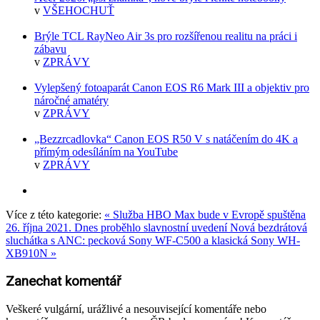
v
VŠEHOCHUŤ
Brýle TCL RayNeo Air 3s pro rozšířenou realitu na práci i
zábavu
v
ZPRÁVY
Vylepšený fotoaparát Canon EOS R6 Mark III a objektiv pro
náročné amatéry
v
ZPRÁVY
„Bezzrcadlovka“ Canon EOS R50 V s natáčením do 4K a
přímým odesíláním na YouTube
v
ZPRÁVY
Více z této kategorie:
« Služba HBO Max bude v Evropě spuštěna
26. října 2021. Dnes proběhlo slavnostní uvedení
Nová bezdrátová
sluchátka s ANC: pecková Sony WF-C500 a klasická Sony WH-
XB910N »
Zanechat komentář
Veškeré vulgární, urážlivé a nesouvisející komentáře nebo