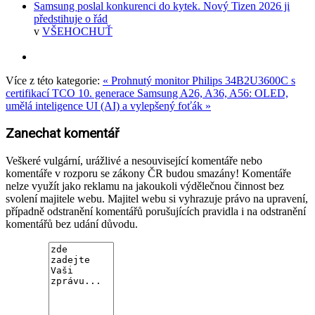
Samsung poslal konkurenci do kytek. Nový Tizen 2026 ji
předstihuje o řád
v
VŠEHOCHUŤ
Více z této kategorie:
« Prohnutý monitor Philips 34B2U3600C s
certifikací TCO 10. generace
Samsung A26, A36, A56: OLED,
umělá inteligence UI (AI) a vylepšený foťák »
Zanechat komentář
Veškeré vulgární, urážlivé a nesouvisející komentáře nebo
komentáře v rozporu se zákony ČR budou smazány! Komentáře
nelze využít jako reklamu na jakoukoli výdělečnou činnost bez
svolení majitele webu. Majitel webu si vyhrazuje právo na upravení,
případně odstranění komentářů porušujících pravidla i na odstranění
komentářů bez udání důvodu.