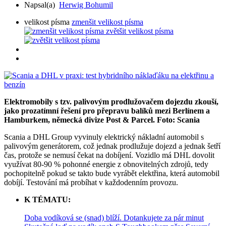
Napsal(a)
Herwig Bohumil
velikost písma
zmenšit velikost písma
zvětšit velikost písma
Elektromobily s tzv. palivovým prodlužovačem dojezdu zkouší,
jako prozatímní řešení pro přepravu balíků mezi Berlínem a
Hamburkem, německá divize Post & Parcel. Foto: Scania
Scania a DHL Group vyvinuly elektrický nákladní automobil s
palivovým generátorem, což jednak prodlužuje dojezd a jednak šetří
čas, protože se nemusí čekat na dobíjení. Vozidlo má DHL dovolit
využívat 80-90 % pohonné energie z obnovitelných zdrojů, tedy
pochopitelně pokud se takto bude vyrábět elektřina, která automobil
dobíjí. Testování má probíhat v každodenním provozu.
K TÉMATU:
Doba vodíková se (snad) blíží. Dotankujete za pár minut