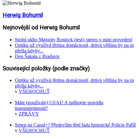
Herwig Bohumil
Nejnovější od Herwig Bohumil
Stolní rádio Majority Rostock (test): stereo v mini provedení
Optiku už využívá třetina domácností, drtivá většina by na ni
přešla kdyby...
Den Šakala z Bradavic
Související položky (podle značky)
Optiku už využívá třetina domácností, drtivá většina by na ni
přešla kdyby...
v
VŠEHOCHUŤ
Máte (používáte) UI/AI? A splňujete pravidla
transparentnosti?
v
ZPRÁVY
Srpen na Canal+? Především třetí řada historické Policie Paříž
v
VŠEHOCHUŤ