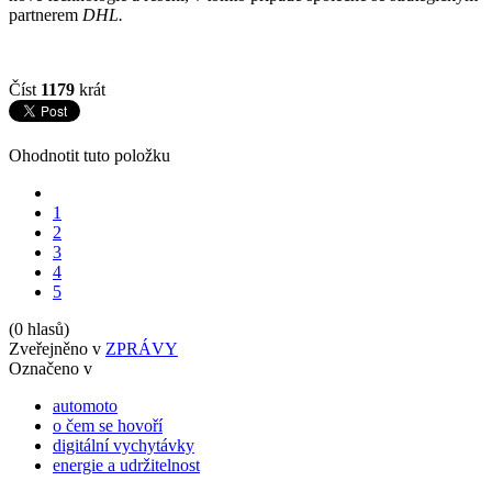
partnerem
DHL.
Číst
1179
krát
Ohodnotit tuto položku
1
2
3
4
5
(0 hlasů)
Zveřejněno v
ZPRÁVY
Označeno v
automoto
o čem se hovoří
digitální vychytávky
energie a udržitelnost