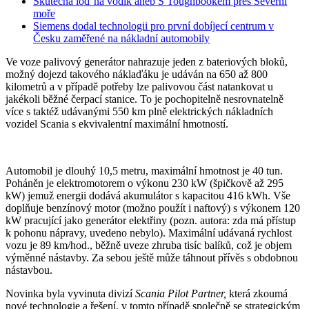
Skutečná loď na vodík aneb S Toughbookem přes Severní
moře
Siemens dodal technologii pro první dobíjecí centrum v
Česku zaměřené na nákladní automobily
Ve voze palivový generátor nahrazuje jeden z bateriových bloků,
možný dojezd takového náklaďáku je udáván na 650 až 800
kilometrů a v případě potřeby lze palivovou část natankovat u
jakékoli běžné čerpací stanice. To je pochopitelně nesrovnatelně
více s taktéž udávanými 550 km plně elektrických nákladních
vozidel Scania s ekvivalentní maximální hmotností.
Automobil je dlouhý 10,5 metru, maximální hmotnost je 40 tun.
Poháněn je elektromotorem o výkonu 230 kW (špičkově až 295
kW) jemuž energii dodává akumulátor s kapacitou 416 kWh. Vše
doplňuje benzínový motor (možno použít i naftový) s výkonem 120
kW pracující jako generátor elektřiny (pozn. autora: zda má přístup
k pohonu nápravy, uvedeno nebylo). Maximální udávaná rychlost
vozu je 89 km/hod., běžně uveze zhruba tisíc balíků, což je objem
výměnné nástavby. Za sebou ještě může táhnout přívěs s obdobnou
nástavbou.
Novinka byla vyvinuta divizí
Scania Pilot Partner,
která zkoumá
nové technologie a řešení, v tomto případě společně se strategickým