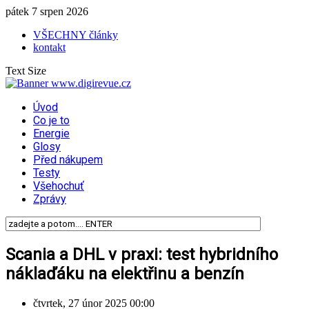
pátek 7 srpen 2026
VŠECHNY články
kontakt
Text Size
Úvod
Co je to
Energie
Glosy
Před nákupem
Testy
Všehochuť
Zprávy
Scania a DHL v praxi: test hybridního
náklaďáku na elektřinu a benzín
čtvrtek, 27 únor 2025 00:00