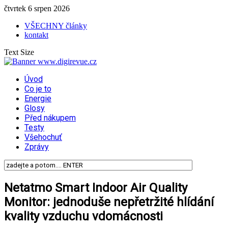
čtvrtek 6 srpen 2026
VŠECHNY články
kontakt
Text Size
Úvod
Co je to
Energie
Glosy
Před nákupem
Testy
Všehochuť
Zprávy
Netatmo Smart Indoor Air Quality
Monitor: jednoduše nepřetržité hlídání
kvality vzduchu vdomácnosti