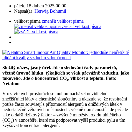
pátek, 18 duben 2025 00:00
Napsal(a)
Herwig Bohumil
velikost písma
zmenšit velikost písma
zvětšit velikost písma
Složitý název, jasný účel. Jde o sledování řady parametrů,
včetně úrovně hluku, týkajících se však převážně vzduchu, jako
takového. Jde o koncentraci CO₂, vlhkost a teplotu. Foto:
Netatmo
V uzavřených prostorách se mohou nacházet neviditelné
znečišťující látky a chemické sloučeniny a ukazuje se, že respirační
potíže často souvisejí s přítomností alergenů a dráždivých látek v
nedostatečně větraných místnostech, včetně domácností. Jde prý ale
také o další rizikový faktor – zvýšené množství oxidu uhličitého
(CO₂) v atmosféře, které má podporovat vyšší produkci pylu a tím
zvyšovat koncentraci alergenů.