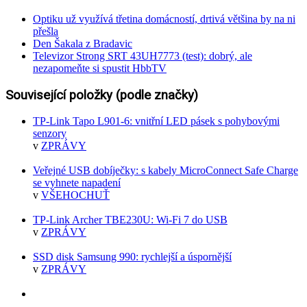
Optiku už využívá třetina domácností, drtivá většina by na ni
přešla
Den Šakala z Bradavic
Televizor Strong SRT 43UH7773 (test): dobrý, ale
nezapomeňte si spustit HbbTV
Související položky (podle značky)
TP-Link Tapo L901-6: vnitřní LED pásek s pohybovými
senzory
v
ZPRÁVY
Veřejné USB dobíječky: s kabely MicroConnect Safe Charge
se vyhnete napadení
v
VŠEHOCHUŤ
TP-Link Archer TBE230U: Wi-Fi 7 do USB
v
ZPRÁVY
SSD disk Samsung 990: rychlejší a úspornější
v
ZPRÁVY