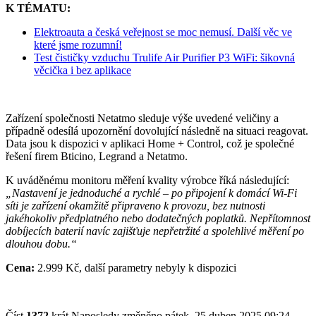
K TÉMATU:
Elektroauta a česká veřejnost se moc nemusí. Další věc ve
které jsme rozumní!
Test čističky vzduchu Trulife Air Purifier P3 WiFi: šikovná
věcička i bez aplikace
Zařízení společnosti Netatmo sleduje výše uvedené veličiny a
případně odesílá upozornění dovolující následně na situaci reagovat.
Data jsou k dispozici v aplikaci Home + Control, což je společné
řešení firem Bticino, Legrand a Netatmo.
K uváděnému monitoru měření kvality výrobce říká následující:
„Nastavení je jednoduché a rychlé – po připojení k domácí Wi-Fi
síti je zařízení okamžitě připraveno k provozu, bez nutnosti
jakéhokoliv předplatného nebo dodatečných poplatků. Nepřítomnost
dobíjecích baterií navíc zajišťuje nepřetržité a spolehlivé měření po
dlouhou dobu.“
Cena:
2.999 Kč, další parametry nebyly k dispozici
Číst
1372
krát
Naposledy změněno pátek, 25 duben 2025 09:24