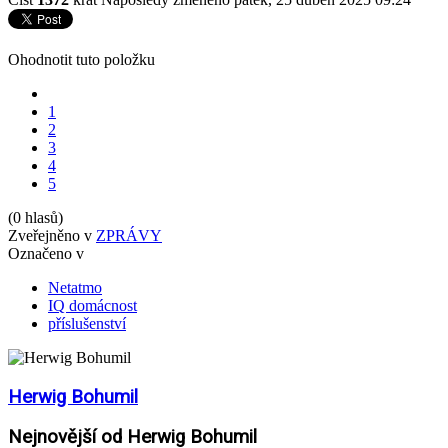
Ohodnotit tuto položku
1
2
3
4
5
(0 hlasů)
Zveřejněno v
ZPRÁVY
Označeno v
Netatmo
IQ domácnost
příslušenství
Herwig Bohumil
Nejnovější od Herwig Bohumil