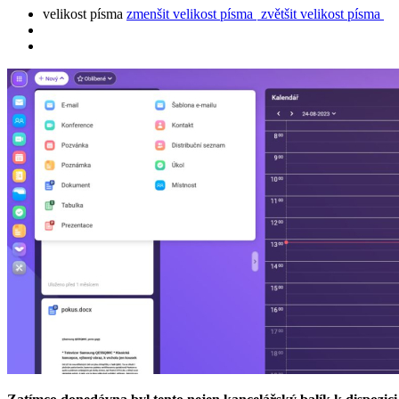
velikost písma
zmenšit velikost písma
zvětšit velikost písma