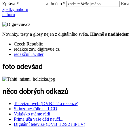
Zpráva *
Jméno *
Emai
zpátky nahoru
nahoru
Novinky, testy a glosy nejen z digitálního světa.
Hlavně s nadhledem.
Czech Republic
redakce zav. digirevue.cz
redakční Twitter
foto odevšad
něco dobrých odkazů
Televizní web (DVB-T2 a recenze)
Skinzone: fólie na LCD
Valašsko máme rádi
Prima úča vaše děti naučí...
Digitální televize (DVB-T2/S2 i IPTV)