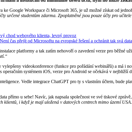
irmám a institucím od minimálně deseti účtů, nyní ho může získat i
va ke Google Workspace či Microsoft 365, je už možné získat od jedno
čty určené studentům zdarma. Zpoplatněné jsou pouze účty pro učitele 
ivý chod webového klienta, levný provoz
ní čas přejít od Microsoftu na evropské řešení a ochránit tak svá dat
nstalace platformy a tak zatím nehovoří o zavedení verze pro běžné uživ
tí.“
vylepšeny videokonference (funkce pro pořádání webinářů) a má i nový
í s operačním systémem iOS, verze pro Android se očekává v nejbližší 
nteligence. Vedle integrace ChatGPT pro ty s vlastním účtem, bude pla
ta přímo u sebe! Navíc, jak napsala společnost ve své tiskové zprávě, 
ých klientů, i když je mají uložená v datových centrech mimo území USA