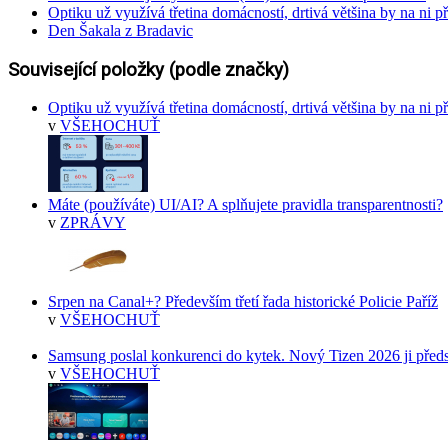
Optiku už využívá třetina domácností, drtivá většina by na ni př
Den Šakala z Bradavic
Související položky (podle značky)
Optiku už využívá třetina domácností, drtivá většina by na ni př
v
VŠEHOCHUŤ
Máte (používáte) UI/AI? A splňujete pravidla transparentnosti?
v
ZPRÁVY
Srpen na Canal+? Především třetí řada historické Policie Paříž
v
VŠEHOCHUŤ
Samsung poslal konkurenci do kytek. Nový Tizen 2026 ji předs
v
VŠEHOCHUŤ