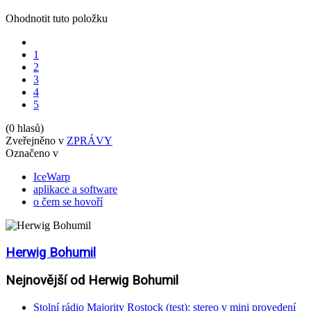
Ohodnotit tuto položku
1
2
3
4
5
(0 hlasů)
Zveřejněno v
ZPRÁVY
Označeno v
IceWarp
aplikace a software
o čem se hovoří
Herwig Bohumil
Nejnovější od Herwig Bohumil
Stolní rádio Majority Rostock (test): stereo v mini provedení