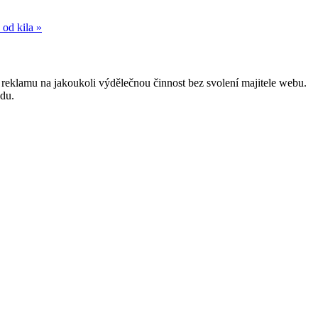
 od kila »
reklamu na jakoukoli výdělečnou činnost bez svolení majitele webu.
odu.