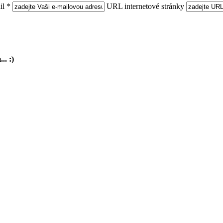
l *
URL internetové stránky
.. :)