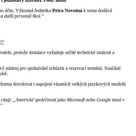
 jednotlivý uživatel. Foto: autor
ho účtu. Výkonná ředitelka
Petra Novotná
k tomu dodává
a další personál škol.“
a?“
atele, protože instalace vyžaduje určité technické znalosti a
 nástroj pro sjednávání schůzek a rezervaci termínů. Součástí
době.
tforma dovolovat i napojení vlastních velkých jazykových modelů
cituji:
„Americké společnosti jako Microsoft nebo Google musí v
.“