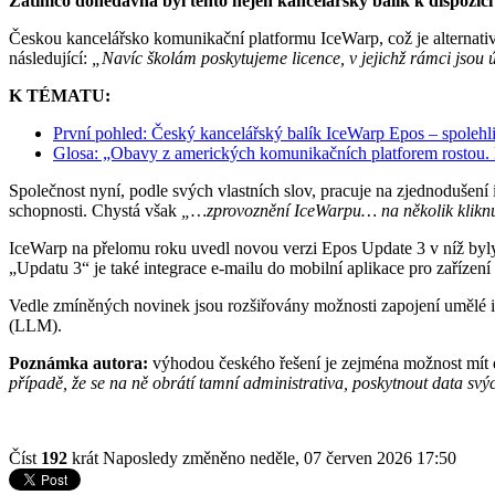
Zatímco donedávna byl tento nejen kancelářský balík k dispozici f
Českou kancelářsko komunikační platformu IceWarp, což je alternati
následující:
„Navíc školám poskytujeme licence, v jejichž rámci jsou ú
K TÉMATU:
První pohled: Český kancelářský balík IceWarp Epos – spolehl
Glosa: „Obavy z amerických komunikačních platforem rostou. Ne
Společnost nyní, podle svých vlastních slov, pracuje na zjednodušení i
schopnosti. Chystá však
„…zprovoznění IceWarpu… na několik kliknu
IceWarp na přelomu roku uvedl novou verzi Epos Update 3 v níž byly 
„Updatu 3“ je také integrace e-mailu do mobilní aplikace pro zařízen
Vedle zmíněných novinek jsou rozšiřovány možnosti zapojení umělé i
(LLM).
Poznámka autora:
výhodou českého řešení je zejména možnost mít da
případě, že se na ně obrátí tamní administrativa, poskytnout data sv
Číst
192
krát
Naposledy změněno neděle, 07 červen 2026 17:50