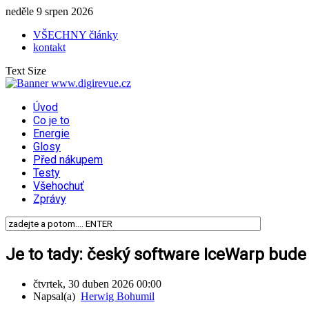
neděle 9 srpen 2026
VŠECHNY články
kontakt
Text Size
Úvod
Co je to
Energie
Glosy
Před nákupem
Testy
Všehochuť
Zprávy
Je to tady: český software IceWarp bude 
čtvrtek, 30 duben 2026 00:00
Napsal(a)
Herwig Bohumil