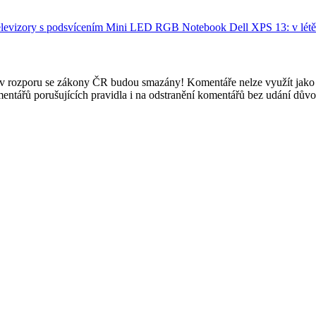
elevizory s podsvícením Mini LED RGB
Notebook Dell XPS 13: v létě
e v rozporu se zákony ČR budou smazány! Komentáře nelze využít jako 
mentářů porušujících pravidla i na odstranění komentářů bez udání dův