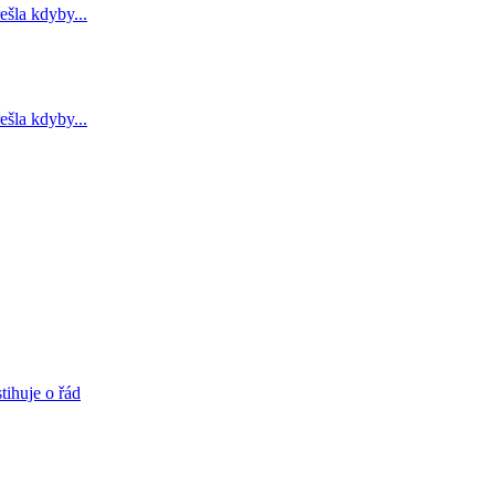
ešla kdyby...
ešla kdyby...
tihuje o řád