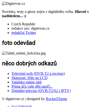
Novinky, testy a glosy nejen z digitálního světa.
Hlavně s
nadhledem... :)
Czech Republic
redakce zav. digirevue.cz
redakční Twitter
foto odevšad
něco dobrých odkazů
Televizní web (DVB-T2 a recenze)
Skinzone: fólie na LCD
Valašsko máme rádi
Prima úča vaše děti naučí...
Digitální televize (DVB-T2/S2 i IPTV)
© digirevue.cz | designed by
RocketTheme
FACEBOOK