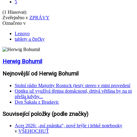
5
(1 Hlasovat)
Zveřejněno v
ZPRÁVY
Označeno v
Lenovo
tablety a čtečky
Herwig Bohumil
Nejnovější od Herwig Bohumil
Stolní rádio Majority Rostock (test): stereo v mini provedení
Optiku už využívá třetina domácností, drtivá většina by na ni
přešla kdyby...
Den Šakala z Bradavic
Související položky (podle značky)
Acer 2026: „psí známka“, nové brýle i lehké notebooky
v
VŠEHOCHUŤ