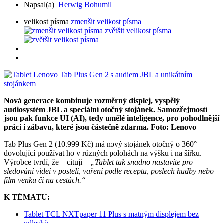
Napsal(a)
Herwig Bohumil
velikost písma
zmenšit velikost písma
zvětšit velikost písma
Nová generace kombinuje rozměrný displej, vyspělý
audiosystém JBL a speciální otočný stojánek. Samozřejmostí
jsou pak funkce UI (AI), tedy umělé inteligence, pro pohodlnější
práci i zábavu, které jsou částečně zdarma. Foto: Lenovo
Tab Plus Gen 2 (10.999 Kč) má nový stojánek otočný o 360°
dovolující používat ho v různých polohách na výšku i na šířku.
Výrobce tvrdí, že – cituji –
„Tablet tak snadno nastavíte pro
sledování videí v posteli, vaření podle receptu, poslech hudby nebo
film venku či na cestách.“
K TÉMATU:
Tablet TCL NXTpaper 11 Plus s matným displejem bez
odlesků