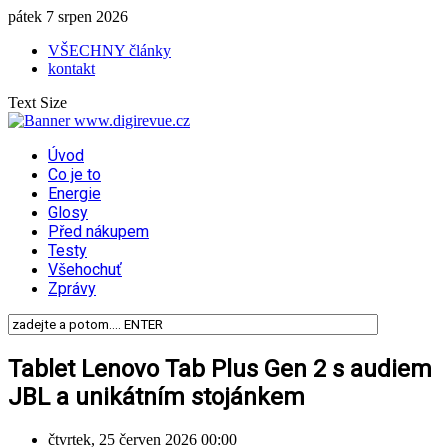
pátek 7 srpen 2026
VŠECHNY články
kontakt
Text Size
Úvod
Co je to
Energie
Glosy
Před nákupem
Testy
Všehochuť
Zprávy
Tablet Lenovo Tab Plus Gen 2 s audiem
JBL a unikátním stojánkem
čtvrtek, 25 červen 2026 00:00