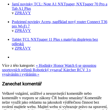
Jarní novinky TCL: Note A1 NXTpaper, NXTpaper 70 Pro a
Tab A1 Plus
v
ZPRÁVY
Podzimní novinky Aceru, například nový router Connect T36
pro Wi-Fi 7
v
ZPRÁVY
Tablet TCL NXTpaper 11 Plus s matným displejem bez
odlesků
v
ZPRÁVY
Více z této kategorie:
« Hodinky Honor Watch 6 se spoustou
sportovních režimů
Robotický vysavač Kärcher RCV 3 s
vysáváním i vytíráním »
Zanechat komentář
Veškeré vulgární, urážlivé a nesouvisející komentáře nebo
komentáře v rozporu se zákony ČR budou smazány! Komentáře
nelze využít jako reklamu na jakoukoli výdělečnou činnost bez
svolení majitele webu. Majitel webu si vyhrazuje právo na upravení,