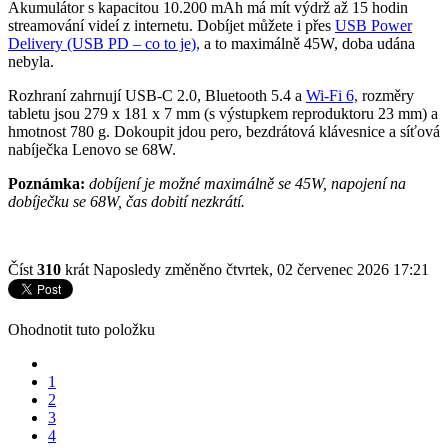
Akumulátor s kapacitou 10.200 mAh má mít výdrž až 15 hodin
streamování videí z internetu. Dobíjet můžete i přes
USB Power
Delivery (USB PD – co to je),
a to maximálně 45W, doba udána
nebyla.
Rozhraní zahrnují USB-C 2.0, Bluetooth 5.4 a
Wi-Fi 6,
rozměry
tabletu jsou 279 x 181 x 7 mm (s výstupkem reproduktoru 23 mm) a
hmotnost 780 g. Dokoupit jdou pero, bezdrátová klávesnice a síťová
nabíječka Lenovo se 68W.
Poznámka:
dobíjení je možné maximálně se 45W, napojení na
dobíječku se 68W, čas dobití nezkrátí.
Číst
310
krát
Naposledy změněno čtvrtek, 02 červenec 2026 17:21
Ohodnotit tuto položku
1
2
3
4