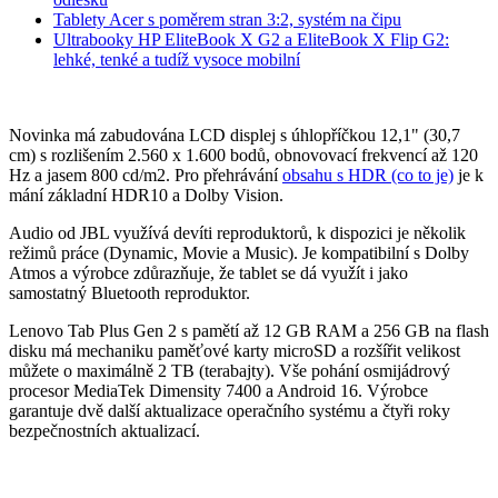
Tablety Acer s poměrem stran 3:2, systém na čipu
Ultrabooky HP EliteBook X G2 a EliteBook X Flip G2:
lehké, tenké a tudíž vysoce mobilní
Novinka má zabudována LCD displej s úhlopříčkou 12,1" (30,7
cm) s rozlišením 2.560 x 1.600 bodů, obnovovací frekvencí až 120
Hz a jasem 800 cd/m2. Pro přehrávání
obsahu s HDR (co to je)
je k
mání základní HDR10 a Dolby Vision.
Audio od JBL využívá devíti reproduktorů, k dispozici je několik
režimů práce (Dynamic, Movie a Music). Je kompatibilní s Dolby
Atmos a výrobce zdůrazňuje, že tablet se dá využít i jako
samostatný Bluetooth reproduktor.
Lenovo Tab Plus Gen 2 s pamětí až 12 GB RAM a 256 GB na flash
disku má mechaniku paměťové karty microSD a rozšířit velikost
můžete o maximálně 2 TB (terabajty). Vše pohání osmijádrový
procesor MediaTek Dimensity 7400 a Android 16. Výrobce
garantuje dvě další aktualizace operačního systému a čtyři roky
bezpečnostních aktualizací.