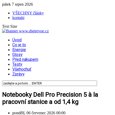
pátek 7 srpen 2026
VŠECHNY články
kontakt
Text Size
Úvod
Co je to
Energie
Glosy
Před nákupem
Testy
Všehochuť
Zprávy
Notebooky Dell Pro Precision 5 à la
pracovní stanice a od 1,4 kg
pondělí, 06 červenec 2026 00:00