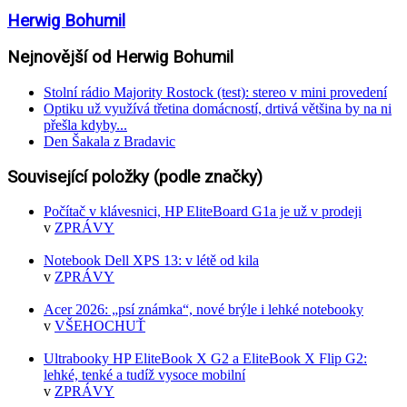
Herwig Bohumil
Nejnovější od Herwig Bohumil
Stolní rádio Majority Rostock (test): stereo v mini provedení
Optiku už využívá třetina domácností, drtivá většina by na ni
přešla kdyby...
Den Šakala z Bradavic
Související položky (podle značky)
Počítač v klávesnici, HP EliteBoard G1a je už v prodeji
v
ZPRÁVY
Notebook Dell XPS 13: v létě od kila
v
ZPRÁVY
Acer 2026: „psí známka“, nové brýle i lehké notebooky
v
VŠEHOCHUŤ
Ultrabooky HP EliteBook X G2 a EliteBook X Flip G2:
lehké, tenké a tudíž vysoce mobilní
v
ZPRÁVY