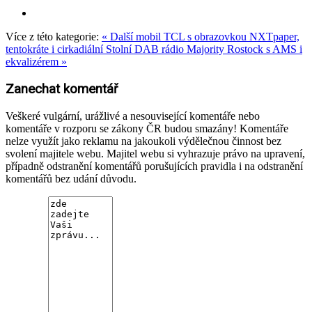
Více z této kategorie:
« Další mobil TCL s obrazovkou NXTpaper,
tentokráte i cirkadiální
Stolní DAB rádio Majority Rostock s AMS i
ekvalizérem »
Zanechat komentář
Veškeré vulgární, urážlivé a nesouvisející komentáře nebo
komentáře v rozporu se zákony ČR budou smazány! Komentáře
nelze využít jako reklamu na jakoukoli výdělečnou činnost bez
svolení majitele webu. Majitel webu si vyhrazuje právo na upravení,
případně odstranění komentářů porušujících pravidla i na odstranění
komentářů bez udání důvodu.