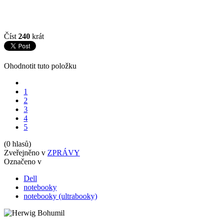
Číst
240
krát
Ohodnotit tuto položku
1
2
3
4
5
(0 hlasů)
Zveřejněno v
ZPRÁVY
Označeno v
Dell
notebooky
notebooky (ultrabooky)