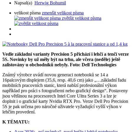
Napsal(a)
Herwig Bohumil
velikost písma
zmenšit velikost písma
zvětšit velikost písma
Vedle základní varianty Precision 5 přichází i lehčí a tenčí verze
5S. Novinky by už měly být na trhu, ale včera (neděle) ještě
zalistovány u obchodníků nebyly. Foto: Dell Technologies
Známý výrobce uvádí novou generaci notebooků se 14 a
16palcovým displejem (35,6, resp. 40,6 cm) jako „…základní řadu
mobilních pracovních stanic, která nabízí profesionální výkon
například pro práci s fotografiemi nebo grafický design“. Postaveny
jsou většinou na procesorech Intel Core Ultra Series 3 a lze je
doplnit i o grafické karty Nvidia RTX Pro. Verze Dell Pro Precision
5S je pak určena pro náročné uživatele vyžadující vyšší výkon v
lehčím provedení.
K TÉMATU:
Acer 2026: „psí známka“, nové brýle i lehké notebooky