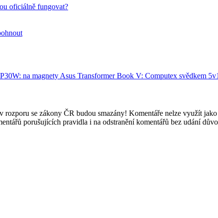
ou oficiálně fungovat?
 pohnout
ro P30W: na magnety
Asus Transformer Book V: Computex svědkem 5v
e v rozporu se zákony ČR budou smazány! Komentáře nelze využít jako 
mentářů porušujících pravidla i na odstranění komentářů bez udání dův