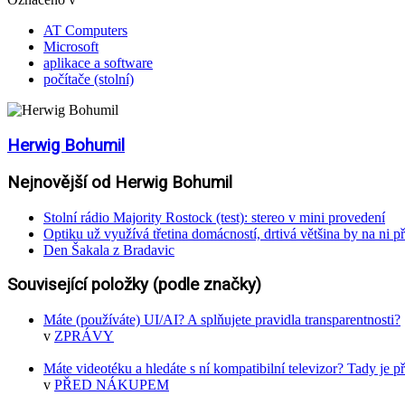
AT Computers
Microsoft
aplikace a software
počítače (stolní)
Herwig Bohumil
Nejnovější od Herwig Bohumil
Stolní rádio Majority Rostock (test): stereo v mini provedení
Optiku už využívá třetina domácností, drtivá většina by na ni př
Den Šakala z Bradavic
Související položky (podle značky)
Máte (používáte) UI/AI? A splňujete pravidla transparentnosti?
v
ZPRÁVY
Máte videotéku a hledáte s ní kompatibilní televizor? Tady je 
v
PŘED NÁKUPEM