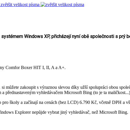
zvětšit velikost písma
ím systémem Windows XP, přicházejí nyní obě společnosti s prý 
ny Comfor Boxer HIT I, II, A a A+.
i můžete zakoupit s výraznou slevou díky užší spolupráci obou společn
 přednastaveným vyhledávačem Microsoft Bing (to je ta maličkost...
bo pro školy a začínají na cenách (bez LCD) 6.790 Kč, včetně DPH a vš
o Windows Explorer nepůjde vybrat jiný vyhledávač, než Microsoft Bing.