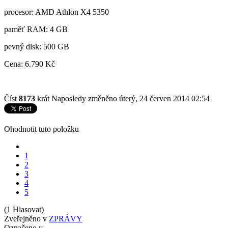
procesor: AMD Athlon X4 5350
paměť RAM: 4 GB
pevný disk: 500 GB
Cena: 6.790 Kč
Číst
8173
krát
Naposledy změněno úterý, 24 červen 2014 02:54
Ohodnotit tuto položku
1
2
3
4
5
(1 Hlasovat)
Zveřejněno v
ZPRÁVY
Označeno v