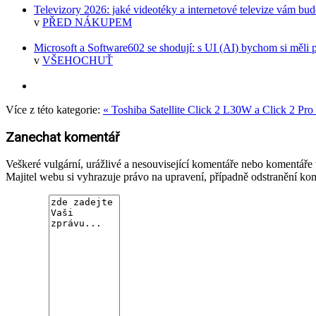
Televizory 2026: jaké videotéky a internetové televize vám bud
v
PŘED NÁKUPEM
Microsoft a Software602 se shodují: s UI (AI) bychom si měli
v
VŠEHOCHUŤ
Více z této kategorie:
« Toshiba Satellite Click 2 L30W a Click 2 P
Zanechat komentář
Veškeré vulgární, urážlivé a nesouvisející komentáře nebo komentář
Majitel webu si vyhrazuje právo na upravení, případně odstranění ko