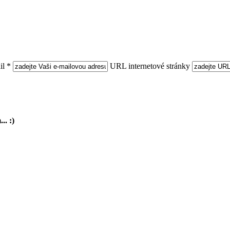
l *
URL internetové stránky
.. :)