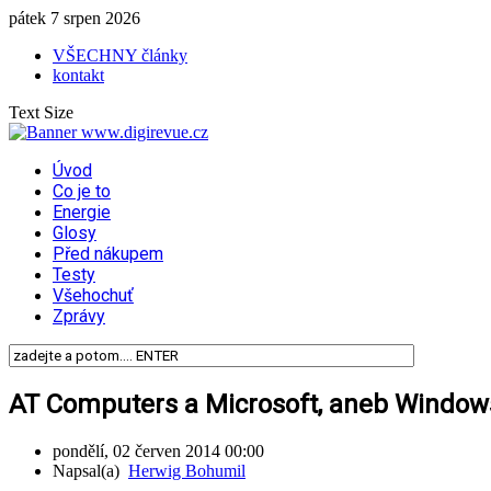
pátek 7 srpen 2026
VŠECHNY články
kontakt
Text Size
Úvod
Co je to
Energie
Glosy
Před nákupem
Testy
Všehochuť
Zprávy
AT Computers a Microsoft, aneb Window
pondělí, 02 červen 2014 00:00
Napsal(a)
Herwig Bohumil