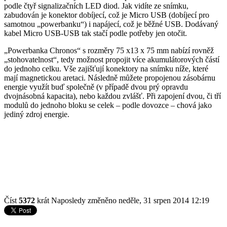
podle čtyř signalizačních LED diod. Jak vidíte ze snímku,
zabudován je konektor dobíjecí, což je Micro USB (dobíjecí pro
samotnou „powerbanku“) i napájecí, což je běžné USB. Dodávaný
kabel Micro USB-USB tak stačí podle potřeby jen otočit.
„Powerbanka Chronos“ s rozměry 75 x13 x 75 mm nabízí rovněž
„stohovatelnost“, tedy možnost propojit více akumulátorových částí
do jednoho celku. Vše zajišťují konektory na snímku níže, které
mají magnetickou aretaci. Následně můžete propojenou zásobárnu
energie využít buď společně (v případě dvou prý opravdu
dvojnásobná kapacita), nebo každou zvlášť. Při zapojení dvou, či tří
modulů do jednoho bloku se celek – podle dovozce – chová jako
jediný zdroj energie.
Číst
5372
krát
Naposledy změněno neděle, 31 srpen 2014 12:19