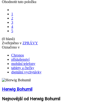
Ohodnotit tuto položku
1
2
3
4
5
(0 hlasů)
Zveřejněno v
ZPRÁVY
Označeno v
Chronos
příslušenství
mobilní telefony
tablety a čtečky
digitální vychytávky
Herwig Bohumil
Nejnovější od Herwig Bohumil