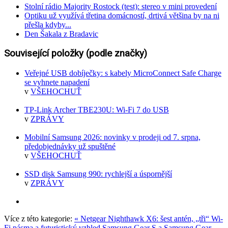
Stolní rádio Majority Rostock (test): stereo v mini provedení
Optiku už využívá třetina domácností, drtivá většina by na ni
přešla kdyby...
Den Šakala z Bradavic
Související položky (podle značky)
Veřejné USB dobíječky: s kabely MicroConnect Safe Charge
se vyhnete napadení
v
VŠEHOCHUŤ
TP-Link Archer TBE230U: Wi-Fi 7 do USB
v
ZPRÁVY
Mobilní Samsung 2026: novinky v prodeji od 7. srpna,
předobjednávky už spuštěné
v
VŠEHOCHUŤ
SSD disk Samsung 990: rychlejší a úspornější
v
ZPRÁVY
Více z této kategorie:
« Netgear Nighthawk X6: šest antén, „tři“ Wi-
Fi pásma a futuristický vzhled
Samsung Gear S a Samsung Gear