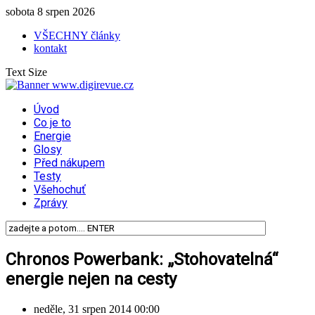
sobota 8 srpen 2026
VŠECHNY články
kontakt
Text Size
Úvod
Co je to
Energie
Glosy
Před nákupem
Testy
Všehochuť
Zprávy
Chronos Powerbank: „Stohovatelná“
energie nejen na cesty
neděle, 31 srpen 2014 00:00