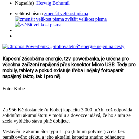
Napsal(a)
Herwig Bohumil
velikost písma
zmenšit velikost písma
zvětšit velikost písma
Kapesní zásobárna energie, tzv. powerbanka, je určena pro
všechna zařízení napájená přes konektor Micro USB. Tedy pro
mobily, tablety a pokud existuje třeba i nějaký fotoaparát
napájený takto, tak i pro něj.
Foto: Kobe
Za 956 Kč dostanete (u Kobe) kapacitu 3 000 mAh, což odpovídá
solidnímu akumulátoru v mobilu a dovozce udává, že ho s ním ze
zcela vybitého stavu plně dobijete.
Vestavěn je akumulátor typu Li-po (lithium polymer) zcela bez
paměťového efektu a jeho aktuální kapacitu snadno odhadnete