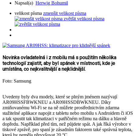
Napsal(a)
Herwig Bohumil
velikost písma
zmenšit velikost písma
zvětšit velikost písma
Novinka ovladatelná i z mobilu má s použitím několika
technologií zajistit, aby byl spánek v místnosti, kde je
umístěna, co nejkvalitnější a nejklidnější.
Foto: Samsung
Uvedeny byly dva modely, které se plným jménem nazývají
AR09HSSFBWKNEU a AR09HSSDBWKNEU. Díky
zmiňovanému Wi-Fi se na ně můžete prostřednictvím zdarma
stažitelné aplikace napojit z tabletu nebo mobilu s Androidem či iOS
a tak spustit tak klimatizaci v patřičném režimu na dálku a hlavně
dopředu. Například před tím, než půjdete spát. A jak říká výrobce v
tiskové zprávě, pro spaní je zásadním faktorem také správná teplota,
která by neměla převyšovat 20 °C.