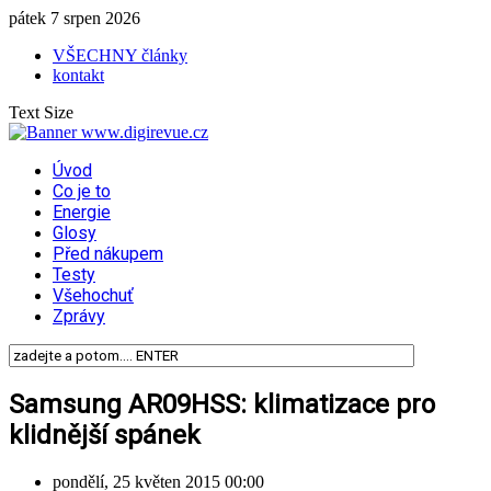
pátek 7 srpen 2026
VŠECHNY články
kontakt
Text Size
Úvod
Co je to
Energie
Glosy
Před nákupem
Testy
Všehochuť
Zprávy
Samsung AR09HSS: klimatizace pro
klidnější spánek
pondělí, 25 květen 2015 00:00