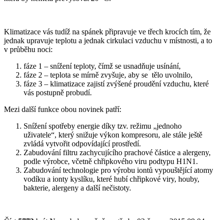
Klimatizace vás tudíž na spánek připravuje ve třech krocích tím, že
jednak upravuje teplotu a jednak cirkulaci vzduchu v místnosti, a to
v průběhu noci:
fáze 1 – snížení teploty, čímž se usnadňuje usínání,
fáze 2 – teplota se mírně zvyšuje, aby se tělo uvolnilo,
fáze 3 – klimatizace zajistí zvýšené proudění vzduchu, které
vás postupně probudí.
Mezi další funkce obou novinek patří:
Snížení spotřeby energie díky tzv. režimu „jednoho
uživatele“, který snižuje výkon kompresoru, ale stále ještě
zvládá vytvořit odpovídající prostředí.
Zabudování filtru zachycujícího prachové částice a alergeny,
podle výrobce, včetně chřipkového viru podtypu H1N1.
Zabudování technologie pro výrobu iontů vypouštějící atomy
vodíku a ionty kyslíku, které hubí chřipkové viry, houby,
bakterie, alergeny a další nečistoty.