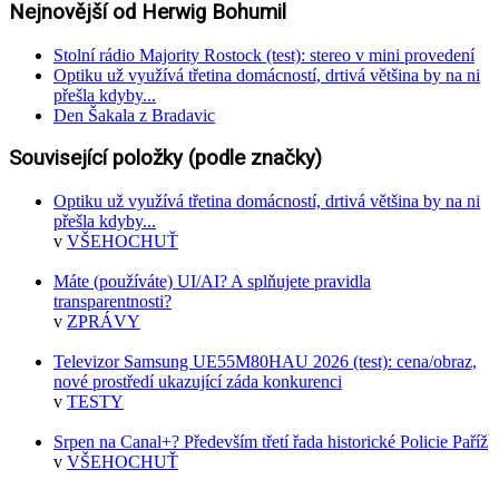
Nejnovější od Herwig Bohumil
Stolní rádio Majority Rostock (test): stereo v mini provedení
Optiku už využívá třetina domácností, drtivá většina by na ni
přešla kdyby...
Den Šakala z Bradavic
Související položky (podle značky)
Optiku už využívá třetina domácností, drtivá většina by na ni
přešla kdyby...
v
VŠEHOCHUŤ
Máte (používáte) UI/AI? A splňujete pravidla
transparentnosti?
v
ZPRÁVY
Televizor Samsung UE55M80HAU 2026 (test): cena/obraz,
nové prostředí ukazující záda konkurenci
v
TESTY
Srpen na Canal+? Především třetí řada historické Policie Paříž
v
VŠEHOCHUŤ