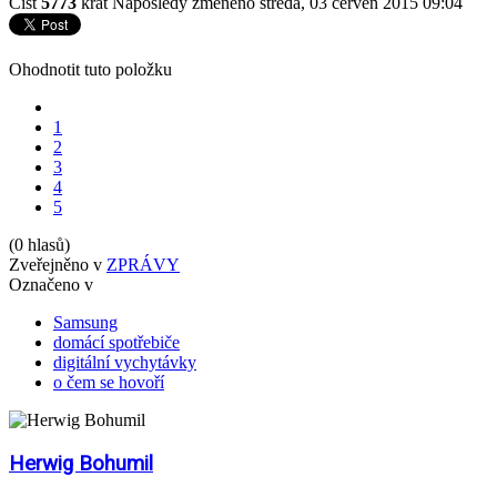
Číst
5773
krát
Naposledy změněno středa, 03 červen 2015 09:04
Ohodnotit tuto položku
1
2
3
4
5
(0 hlasů)
Zveřejněno v
ZPRÁVY
Označeno v
Samsung
domácí spotřebiče
digitální vychytávky
o čem se hovoří
Herwig Bohumil