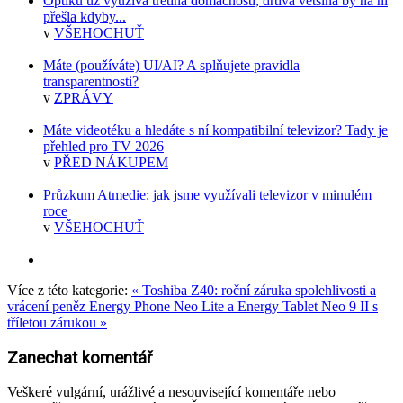
Optiku už využívá třetina domácností, drtivá většina by na ni
přešla kdyby...
v
VŠEHOCHUŤ
Máte (používáte) UI/AI? A splňujete pravidla
transparentnosti?
v
ZPRÁVY
Máte videotéku a hledáte s ní kompatibilní televizor? Tady je
přehled pro TV 2026
v
PŘED NÁKUPEM
Průzkum Atmedie: jak jsme využívali televizor v minulém
roce
v
VŠEHOCHUŤ
Více z této kategorie:
« Toshiba Z40: roční záruka spolehlivosti a
vrácení peněz
Energy Phone Neo Lite a Energy Tablet Neo 9 II s
tříletou zárukou »
Zanechat komentář
Veškeré vulgární, urážlivé a nesouvisející komentáře nebo