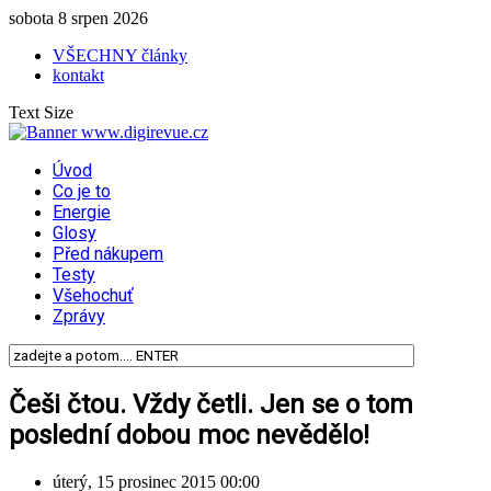
sobota 8 srpen 2026
VŠECHNY články
kontakt
Text Size
Úvod
Co je to
Energie
Glosy
Před nákupem
Testy
Všehochuť
Zprávy
Češi čtou. Vždy četli. Jen se o tom
poslední dobou moc nevědělo!
úterý, 15 prosinec 2015 00:00