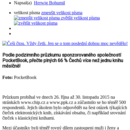
Napsal(a)
Herwig Bohumil
velikost písma
zmenšit velikost písma
zvětšit velikost písma
Podle podzimního průzkumu sponzorovaného společností
PocketBook, přečte plných 66 % Čechů více než jednu knihu
měsíčně!
Foto:
PocketBook
Průzkum probíhal ve dnech 26. října až 30. listopadu 2015 na
stránkách www.chip.cz a www.ppk.cz a zúčastnilo se ho téměř 500
respondentů. Jejich úkolem bylo odpovědět na šest otázek týkajících
čteček elektronických knih, získávání obsahu, či například srovnání
čteček s klasickými knihami.
Mezi účastníky byli téměř rovný dílem zastoupeni muži i ženy a