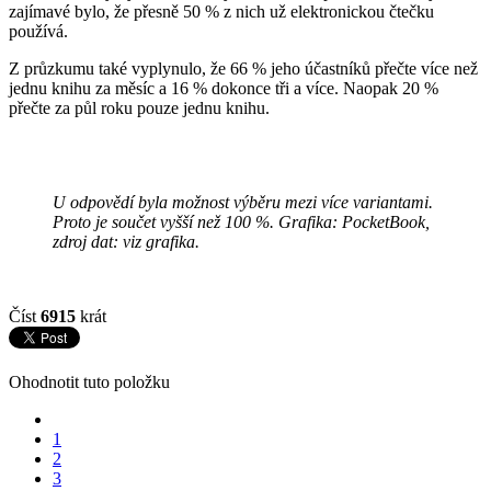
zajímavé bylo, že přesně 50 % z nich už elektronickou čtečku
používá.
Z průzkumu také vyplynulo, že 66 % jeho účastníků přečte více než
jednu knihu za měsíc a 16 % dokonce tři a více. Naopak 20 %
přečte za půl roku pouze jednu knihu.
U odpovědí byla možnost výběru mezi více variantami.
Proto je součet vyšší než 100 %. Grafika: PocketBook,
zdroj dat: viz grafika.
Číst
6915
krát
Ohodnotit tuto položku
1
2
3