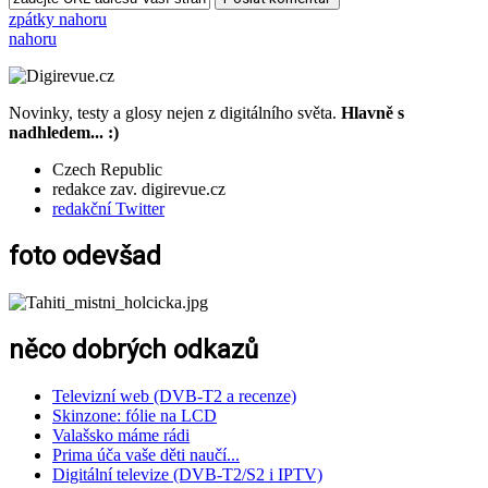
zpátky nahoru
nahoru
Novinky, testy a glosy nejen z digitálního světa.
Hlavně s
nadhledem... :)
Czech Republic
redakce zav. digirevue.cz
redakční Twitter
foto odevšad
něco dobrých odkazů
Televizní web (DVB-T2 a recenze)
Skinzone: fólie na LCD
Valašsko máme rádi
Prima úča vaše děti naučí...
Digitální televize (DVB-T2/S2 i IPTV)