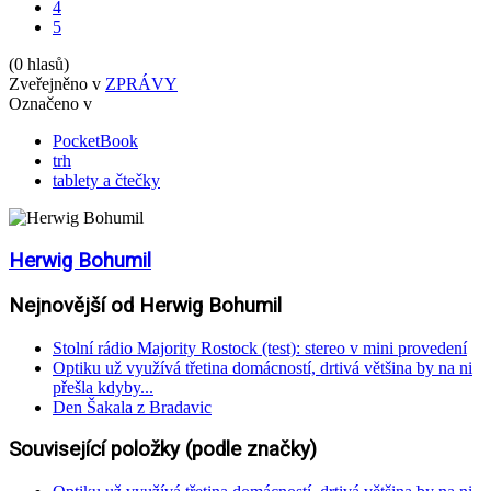
4
5
(0 hlasů)
Zveřejněno v
ZPRÁVY
Označeno v
PocketBook
trh
tablety a čtečky
Herwig Bohumil
Nejnovější od Herwig Bohumil
Stolní rádio Majority Rostock (test): stereo v mini provedení
Optiku už využívá třetina domácností, drtivá většina by na ni
přešla kdyby...
Den Šakala z Bradavic
Související položky (podle značky)