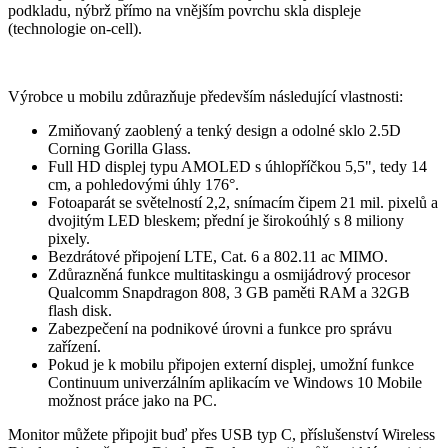
podkladu, nýbrž přímo na vnějším povrchu skla displeje
(technologie on-cell).
Výrobce u mobilu zdůrazňuje především následující vlastnosti:
Zmiňovaný zaoblený a tenký design a odolné sklo 2.5D
Corning Gorilla Glass.
Full HD displej typu AMOLED s úhlopříčkou 5,5", tedy 14
cm, a pohledovými úhly 176°.
Fotoaparát se světelností 2,2, snímacím čipem 21 mil. pixelů a
dvojitým LED bleskem; přední je širokoúhlý s 8 miliony
pixely.
Bezdrátové připojení LTE, Cat. 6 a 802.11 ac MIMO.
Zdůrazněná funkce multitaskingu a osmijádrový procesor
Qualcomm Snapdragon 808, 3 GB paměti RAM a 32GB
flash disk.
Zabezpečení na podnikové úrovni a funkce pro správu
zařízení.
Pokud je k mobilu připojen externí displej, umožní funkce
Continuum univerzálním aplikacím ve Windows 10 Mobile
možnost práce jako na PC.
Monitor můžete připojit buď přes USB typ C, příslušenství Wireless