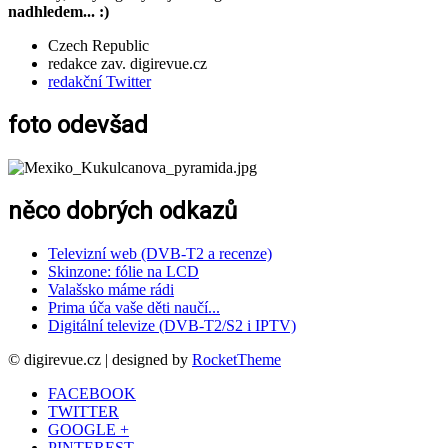
nadhledem... :)
Czech Republic
redakce zav. digirevue.cz
redakční Twitter
foto odevšad
něco dobrých odkazů
Televizní web (DVB-T2 a recenze)
Skinzone: fólie na LCD
Valašsko máme rádi
Prima úča vaše děti naučí...
Digitální televize (DVB-T2/S2 i IPTV)
© digirevue.cz | designed by
RocketTheme
FACEBOOK
TWITTER
GOOGLE +
PINTEREST