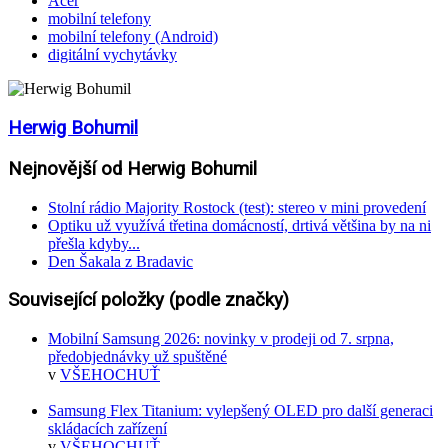
Acer
mobilní telefony
mobilní telefony (Android)
digitální vychytávky
Herwig Bohumil
Nejnovější od Herwig Bohumil
Stolní rádio Majority Rostock (test): stereo v mini provedení
Optiku už využívá třetina domácností, drtivá většina by na ni
přešla kdyby...
Den Šakala z Bradavic
Související položky (podle značky)
Mobilní Samsung 2026: novinky v prodeji od 7. srpna,
předobjednávky už spuštěné
v
VŠEHOCHUŤ
Samsung Flex Titanium: vylepšený OLED pro další generaci
skládacích zařízení
v
VŠEHOCHUŤ