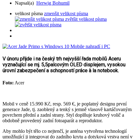
Napsal(a)
Herwig Bohumil
velikost písma
zmenšit velikost písma
zvětšit velikost písma
V únoru přijde i na český trh nejvyšší řada mobilů Aceru
vyznačující se mj. 5,5palcovým OLED displejem, vysokou
úrovní zabezpečení a schopností práce à la notebook.
Foto:
Acer
Mobil v ceně 15.990 Kč, resp. 569 €, je poplatný designu první
generace Jade, tj. zaoblený a tenký s jemně vlasově kartáčovaným
povrchem přední a zadní strany. Styl doplňuje kruhový volič a
obdobně provedený zadní fotoaparát a reproduktor.
Aby mohlo být tělo co nejtenčí, je anténa vytvořena technologií
umožňující ji integrovat do zadního krytu a dotyková vrstva není v