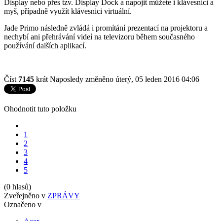
Display nebo přes tzv. Display Dock a napojit můžete i klávesnici a
myš, případně využít klávesnici virtuální.
Jade Primo následně zvládá i promítání prezentací na projektoru a
nechybí ani přehrávání videí na televizoru během současného
používání dalších aplikací.
Číst
7145
krát
Naposledy změněno úterý, 05 leden 2016 04:06
Ohodnotit tuto položku
1
2
3
4
5
(0 hlasů)
Zveřejněno v
ZPRÁVY
Označeno v