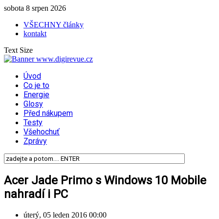
sobota 8 srpen 2026
VŠECHNY články
kontakt
Text Size
Úvod
Co je to
Energie
Glosy
Před nákupem
Testy
Všehochuť
Zprávy
Acer Jade Primo s Windows 10 Mobile
nahradí i PC
úterý, 05 leden 2016 00:00