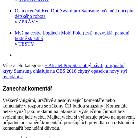
Osm ocenění Red Dot Award pro Samsung, včetně konceptu
dětského robota
v
ZPRÁVY
Myš na cesty, Logitech Mobi Fold (test): nezvyklá, parádní,
hodně skladná
v
TESTY
Více z této kategorie:
« Alcatel Pop Star: oblý návrh, originální
kryty
Samsung ohlašuje na CES 2016 chytrý opasek a nový styl
ovládání »
Zanechat komentář
Veškeré vulgární, urážlivé a nesouvisející komentáře nebo
komentáře v rozporu se zákony ČR budou smazány! Komentáře
nelze využít jako reklamu na jakoukoli výdělečnou činnost bez
svolení majitele webu. Majitel webu si vyhrazuje právo na upravení,
případně odstranění komentářů porušujících pravidla i na odstranění
komentářů bez udání důvodu.