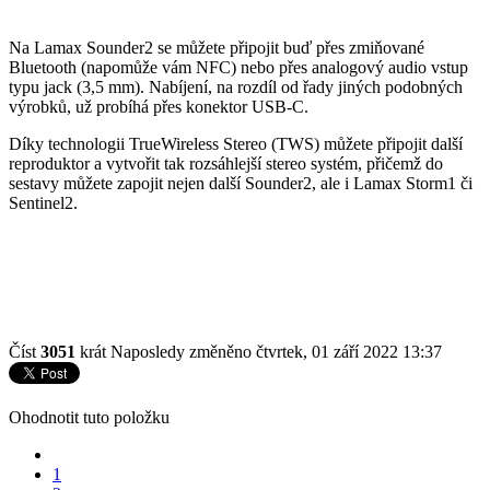
Na Lamax Sounder2 se můžete připojit buď přes zmiňované
Bluetooth (napomůže vám NFC) nebo přes analogový audio vstup
typu jack (3,5 mm). Nabíjení, na rozdíl od řady jiných podobných
výrobků, už probíhá přes konektor USB-C.
Díky technologii TrueWireless Stereo (TWS) můžete připojit další
reproduktor a vytvořit tak rozsáhlejší stereo systém, přičemž do
sestavy můžete zapojit nejen další Sounder2, ale i Lamax Storm1 či
Sentinel2.
Číst
3051
krát
Naposledy změněno čtvrtek, 01 září 2022 13:37
Ohodnotit tuto položku
1