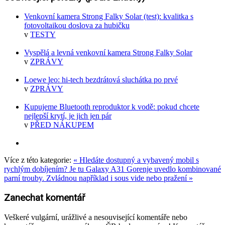
Venkovní kamera Strong Falky Solar (test): kvalitka s
fotovoltaikou doslova za hubičku
v
TESTY
Vyspělá a levná venkovní kamera Strong Falky Solar
v
ZPRÁVY
Loewe leo: hi-tech bezdrátová sluchátka po prvé
v
ZPRÁVY
Kupujeme Bluetooth reproduktor k vodě: pokud chcete
nejlepší krytí, je jich jen pár
v
PŘED NÁKUPEM
Více z této kategorie:
« Hledáte dostupný a vybavený mobil s
rychlým dobíjením? Je tu Galaxy A31
Gorenje uvedlo kombinované
parní trouby. Zvládnou například i sous vide nebo pražení »
Zanechat komentář
Veškeré vulgární, urážlivé a nesouvisející komentáře nebo