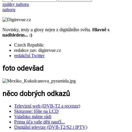
zpátky nahoru
nahoru
Novinky, testy a glosy nejen z digitálního světa.
Hlavně s
nadhledem... :)
Czech Republic
redakce zav. digirevue.cz
redakční Twitter
foto odevšad
něco dobrých odkazů
Televizní web (DVB-T2 a recenze)
Skinzone: fólie na LCD
Valašsko máme rádi
Prima úča vaše děti naučí...
Digitální televize (DVB-T2/S2 i IPTV)