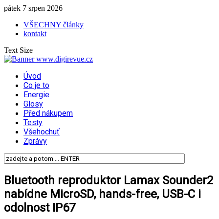
pátek 7 srpen 2026
VŠECHNY články
kontakt
Text Size
Úvod
Co je to
Energie
Glosy
Před nákupem
Testy
Všehochuť
Zprávy
Bluetooth reproduktor Lamax Sounder2
nabídne MicroSD, hands-free, USB-C i
odolnost IP67