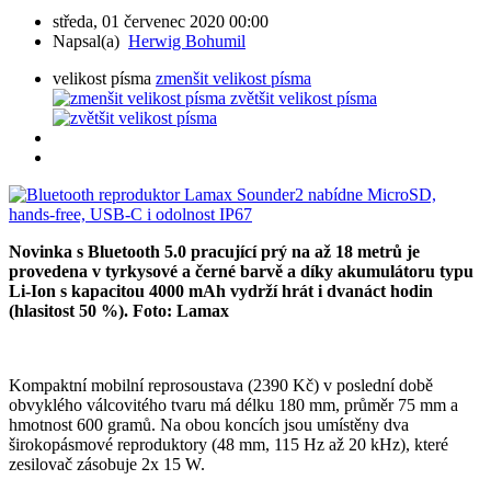
středa, 01 červenec 2020 00:00
Napsal(a)
Herwig Bohumil
velikost písma
zmenšit velikost písma
zvětšit velikost písma
Novinka s Bluetooth 5.0 pracující prý na až 18 metrů je
provedena v tyrkysové a černé barvě a díky akumulátoru typu
Li-Ion s kapacitou 4000 mAh vydrží hrát i dvanáct hodin
(hlasitost 50 %). Foto: Lamax
Kompaktní mobilní reprosoustava (2390 Kč) v poslední době
obvyklého válcovitého tvaru má délku 180 mm, průměr 75 mm a
hmotnost 600 gramů. Na obou koncích jsou umístěny dva
širokopásmové reproduktory (48 mm, 115 Hz až 20 kHz), které
zesilovač zásobuje 2x 15 W.