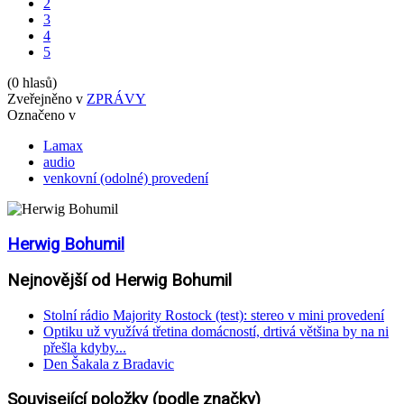
2
3
4
5
(0 hlasů)
Zveřejněno v
ZPRÁVY
Označeno v
Lamax
audio
venkovní (odolné) provedení
Herwig Bohumil
Nejnovější od Herwig Bohumil
Stolní rádio Majority Rostock (test): stereo v mini provedení
Optiku už využívá třetina domácností, drtivá většina by na ni
přešla kdyby...
Den Šakala z Bradavic
Související položky (podle značky)