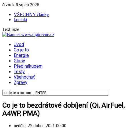
čtvrtek 6 srpen 2026
VŠECHNY články
kontakt
Text Size
Úvod
Co je to
Energie
Glosy
Před nákupem
Testy
Všehochuť
Zprávy
Co je to bezdrátové dobíjení (Qi, AirFuel,
A4WP, PMA)
neděle, 25 duben 2021 00:00