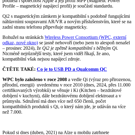
podílela i společnost Apple a její profil MPP (Magnetic Power
Profile – magnetický napájecí profil) je součástí standardu.
Qi2 s magnetickým zámkem je kompatibilní s podobně fungujícími
náhlavními soupravami AR/VR a novým příslušenstvím, které se na
zadní stranu telefonu připevňuje magneticky.
Bohužel na stránkách
Wireless Power Consortium (WPC, externí
odkaz, nové okno)
se jasně nehovoří (nebo jsem to alespoň nenašel
– prosinec 2024), že
Qi2 je zpětně kompatibilní s běžným Qi.
Nicméně nejrůznější testy, které jsem viděl říkají, že ano,
kompatibilní však nejsou napájecí zdroje.
ČTĚTE TAKÉ:
Co je to USB PD a Qualcomm QC
WPC bylo založeno v roce 2008
a vedle Qi (výraz pro přirozenou,
přírodní, energii) uvedenému v roce 2010 (dnes, 2024, přes 11.000
certifikovaných výrobků) se věnuje i Ki (Kitchen – bezdrátové
dobíjení v kuchyni), dále bezdrátovému dobíjení elektroaut a v
průmyslu. Sdružení má dnes více než 650 členů, počet
kompatibilních produktů s Qi, o který nám jde, je udáván na více
než 7.000.
Pokud si dnes (duben, 2021) na Alze u mobilu zatrhnete