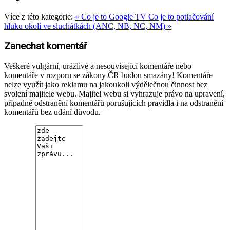
Více z této kategorie:
« Co je to Google TV
Co je to potlačování
hluku okolí ve sluchátkách (ANC, NB, NC, NM) »
Zanechat komentář
Veškeré vulgární, urážlivé a nesouvisející komentáře nebo
komentáře v rozporu se zákony ČR budou smazány! Komentáře
nelze využít jako reklamu na jakoukoli výdělečnou činnost bez
svolení majitele webu. Majitel webu si vyhrazuje právo na upravení,
případně odstranění komentářů porušujících pravidla i na odstranění
komentářů bez udání důvodu.