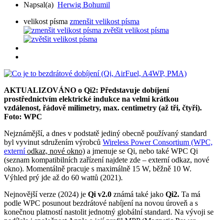
Napsal(a)
Herwig Bohumil
velikost písma
zmenšit velikost písma
zvětšit velikost písma
AKTUALIZOVÁNO o Qi2: Představuje dobíjení
prostřednictvím elektrické indukce na velmi krátkou
vzdálenost, řádově milimetry, max. centimetry (až tři, čtyři).
Foto: WPC
Nejznámější, a dnes v podstatě jediný obecně používaný standard
byl vyvinut sdružením výrobců
Wireless Power Consortium (WPC,
externí
odkaz, nové okno)
a jmenuje se Qi, nebo také WPC Qi
(seznam kompatibilních zařízení najdete zde – externí odkaz, nové
okno). Momentálně pracuje s maximálně 15 W, běžně 10 W.
Výhled prý jde až do 60 wattů (2021).
Nejnovější verze (2024) je
Qi v2.0
známá také jako
Qi2.
Ta má
podle WPC posunout bezdrátové nabíjení na novou úroveň a s
konečnou platností nastolit jednotný globální standard. Na vývoji se