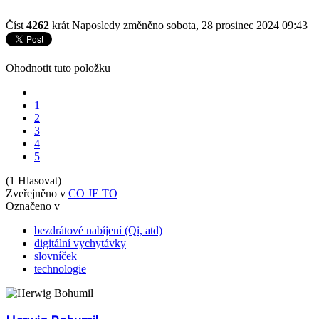
Číst
4262
krát
Naposledy změněno sobota, 28 prosinec 2024 09:43
Ohodnotit tuto položku
1
2
3
4
5
(1 Hlasovat)
Zveřejněno v
CO JE TO
Označeno v
bezdrátové nabíjení (Qi, atd)
digitální vychytávky
slovníček
technologie