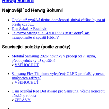
Herwig Bohumil
Nejnovější od Herwig Bohumil
Optiku už využívá třetina domácností, drtivá většina by na ni
přešla kdyby...
Den Šakala z Bradavic
Televizor Strong SRT 43UH7773 (test): dobrý, ale
nezapomeňte si spustit HbbTV
Související položky (podle značky)
Mobilní Samsung 2026: novinky v prodeji od 7. srpna,
předobjednávky už spuštěné
v
VŠEHOCHUŤ
Samsung Flex Titanium: vylepšený OLED pro další generaci
skládacích zařízení
v
VŠEHOCHUŤ
Osm ocenění Red Dot Award pro Samsung, včetně konceptu
dětského robota
v
ZPRÁVY