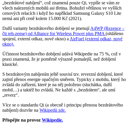
„bezdrátové nabíjení“, což znamená pouze Qi, vypíše se vám ze
všech nalezených mobilů asi třetina. Bohužel většinou ve vyšších
cenových relacích i když ho například Samsung Galaxy S10 Lite
nemá ani při ceně kolem 15.000 Kč (2021).
Další varianty bezdrátového dobíjení se jmenují
A4WP (Rezence –
čti reh-zense) od Alliance for Wireless Power plus PMA
(ohlášeno
spojení, externí odkaz, nové okno) a
AirFuel (externí odkaz, nové
okno).
Účinnost bezdrátového dobíjení udává Wikipedie na 75 %, což v
praxi znamená, že je poměrně výrazně pomalejší, než dobíjení
klasické.
S bezdrátovým nabíjením ještě souvisí tzv. reverzní dobíjení, které
zajistí přenos energie opačným směrem. Typicky z mobilu, který ho
zvládá do zařízení, které je na něj položeno (sluchátka, další
mobil…) a taktéž ho zvládá. Ne každé s „bezdrátem“, ale umí
„reverz“.
Více se o standardu Qi (a obecně i principu přenosu bezdrátového
nabíjení) dozvíte na
Wikipedii zde.
Přispějte na provoz
Wikipedie.