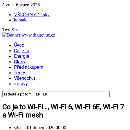
čtvrtek 6 srpen 2026
VŠECHNY články
kontakt
Text Size
Úvod
Co je to
Energie
Glosy
Před nákupem
Testy
Všehochuť
Zprávy
Co je to Wi-Fi…, Wi-Fi 6, Wi-Fi 6E, Wi-Fi 7
a Wi-Fi mesh
středa, 01 duben 2020 00:00