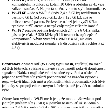
kompatibilní, rychlost až kolem 10 Gb/s a obsluha až 4x více
zařízení současně. Naprostá změna v tomto stylu komunikace.
Wi-Fi 6E
– jde o Wi-Fi 6 (tedy 2,4 a 5 GHz) rozšířenou o
pásmo 6 GHz (od 5,925 GHz do 7,125 GHz), což je
nelicencované pásmo. Frekvence nabízí jeho vyšší šířku i
rychlost, nižší latenci a netrpí vzájemným rušením kanálů.
Wi-Fi 7
pracuje opět na frekvencích 2,4, 5 a 6 GHz, šířka
pásma je však až 320 MHz při 16streamech, opět zpětně
kompatibilní. Návrh vychází z Wi-Fi 6 a 6E, ale díky
efektivnější modulaci signálu je k dispozici vyšší rychlost (až
4,8x).
Bezdrátové domácí sítě (WLAN) typu mesh,
zajišťují, na rozdíl
od těch běžných, zvýšené a hlavně vyrovnanější pokrytí domácnosti
signálem. Nabízet mají také velmi snadné vytvoření a následné
případně rozšíření sítě (záleží pochopitelně na každém výrobci),
resp. vykrytí hluchých míst a přemostění těch problematických (dvě
jednotky se propojí ethernetovým kabelem), což je vidět na snímku
výše.
Obrovskou výhodou Wi-Fi mesh je to, že mohou vše zvládat pod
jediným jménem sítě (SSID) a jediným heslem, ať už se jedná o
práci na 2,4 GHz, nebo 5 GHz. Síť typu mesh vás totiž automaticky