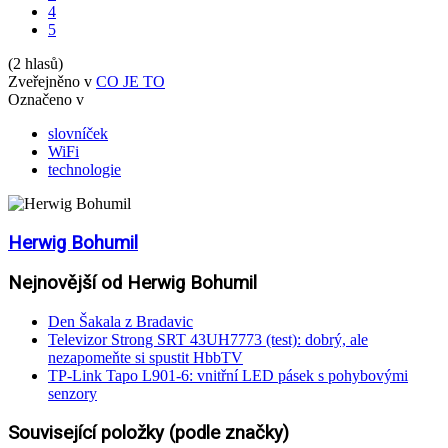
4
5
(2 hlasů)
Zveřejněno v
CO JE TO
Označeno v
slovníček
WiFi
technologie
Herwig Bohumil
Nejnovější od Herwig Bohumil
Den Šakala z Bradavic
Televizor Strong SRT 43UH7773 (test): dobrý, ale
nezapomeňte si spustit HbbTV
TP-Link Tapo L901-6: vnitřní LED pásek s pohybovými
senzory
Související položky (podle značky)