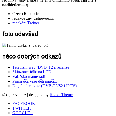
Novinky, testy a glosy nejen z digitálního světa.
Hlavně s
nadhledem... :)
Czech Republic
redakce zav. digirevue.cz
redakční Twitter
foto odevšad
něco dobrých odkazů
Televizní web (DVB-T2 a recenze)
Skinzone: fólie na LCD
Valašsko máme rádi
Prima úča vaše děti naučí...
Digitální televize (DVB-T2/S2 i IPTV)
© digirevue.cz | designed by
RocketTheme
FACEBOOK
TWITTER
GOOGLE +