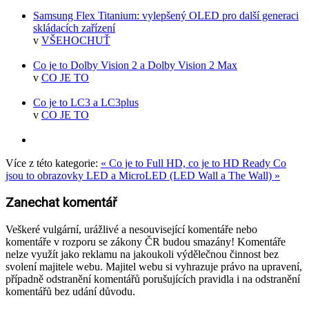
Samsung Flex Titanium: vylepšený OLED pro další generaci
skládacích zařízení
v
VŠEHOCHUŤ
Co je to Dolby Vision 2 a Dolby Vision 2 Max
v
CO JE TO
Co je to LC3 a LC3plus
v
CO JE TO
Více z této kategorie:
« Co je to Full HD, co je to HD Ready
Co
jsou to obrazovky LED a MicroLED (LED Wall a The Wall) »
Zanechat komentář
Veškeré vulgární, urážlivé a nesouvisející komentáře nebo
komentáře v rozporu se zákony ČR budou smazány! Komentáře
nelze využít jako reklamu na jakoukoli výdělečnou činnost bez
svolení majitele webu. Majitel webu si vyhrazuje právo na upravení,
případně odstranění komentářů porušujících pravidla i na odstranění
komentářů bez udání důvodu.