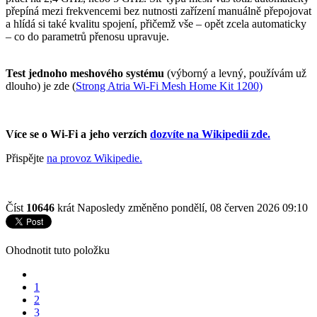
přepíná mezi frekvencemi bez nutnosti zařízení manuálně přepojovat
a hlídá si také kvalitu spojení, přičemž vše – opět zcela automaticky
– co do parametrů přenosu upravuje.
Test jednoho meshového systému
(výborný a levný, používám už
dlouho) je zde
(
Strong Atria Wi-Fi Mesh Home Kit 1200)
Více se o Wi-Fi a jeho verzích
dozvíte na Wikipedii zde.
Přispějte
na provoz Wikipedie.
Číst
10646
krát
Naposledy změněno pondělí, 08 červen 2026 09:10
Ohodnotit tuto položku
1
2
3