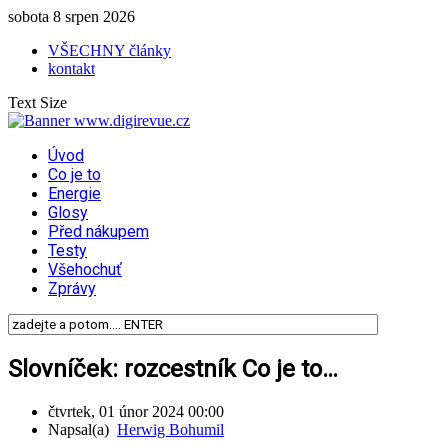
sobota 8 srpen 2026
VŠECHNY články
kontakt
Text Size
Úvod
Co je to
Energie
Glosy
Před nákupem
Testy
Všehochuť
Zprávy
Slovníček: rozcestník Co je to…
čtvrtek, 01 únor 2024 00:00
Napsal(a)
Herwig Bohumil