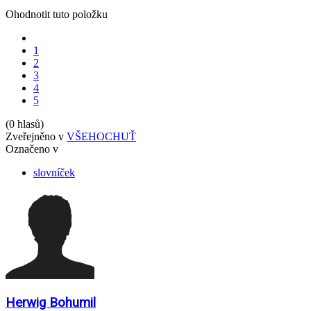
Ohodnotit tuto položku
1
2
3
4
5
(0 hlasů)
Zveřejněno v
VŠEHOCHUŤ
Označeno v
slovníček
Herwig Bohumil