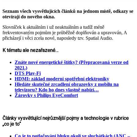
Seznam všech vysvětlujících článků na jednom místě, odkazy se
otevírají do nového okna.
Slovníček k aktuálním i už neaktuálním a tudíž méně
frekventovaným pojmům je průběžně doplňován a upravován, A
přicházejí i věci zcela nové, naposledy tzv. Spatial Audio.
K tématu ale nezařazené…
Znáte nové energetické štítky? (Přepracovaná verze od
2021.)
DTS Play-Fi
HDMI: základ moderní spotřební elektroniky
Hledáte skutečné zrcadlení obrazovky z mobilu na
televizoru? Kdo ho dnes vlastně nabízí…
Žárovky s Philips EyeComfort
Články vysvětlující nejrůznější pojmy a technologie v rubrice
„co je to“
Co je to potlačování hluku okolí ve sluchátkách (ANC –