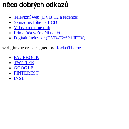
něco dobrých odkazů
Televizní web (DVB-T2 a recenze)
Skinzone: fólie na LCD
Valašsko máme rádi
Prima úča vaše děti naučí...
Digitální televize (DVB-T2/S2 i IPTV)
© digirevue.cz | designed by
RocketTheme
FACEBOOK
TWITTER
GOOGLE +
PINTEREST
INST