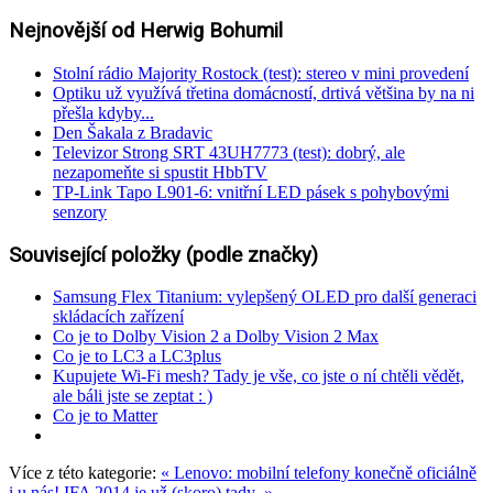
Nejnovější od Herwig Bohumil
Stolní rádio Majority Rostock (test): stereo v mini provedení
Optiku už využívá třetina domácností, drtivá většina by na ni
přešla kdyby...
Den Šakala z Bradavic
Televizor Strong SRT 43UH7773 (test): dobrý, ale
nezapomeňte si spustit HbbTV
TP-Link Tapo L901-6: vnitřní LED pásek s pohybovými
senzory
Související položky (podle značky)
Samsung Flex Titanium: vylepšený OLED pro další generaci
skládacích zařízení
Co je to Dolby Vision 2 a Dolby Vision 2 Max
Co je to LC3 a LC3plus
Kupujete Wi-Fi mesh? Tady je vše, co jste o ní chtěli vědět,
ale báli jste se zeptat : )
Co je to Matter
Více z této kategorie:
« Lenovo: mobilní telefony konečně oficiálně
i u nás!
IFA 2014 je už (skoro) tady »