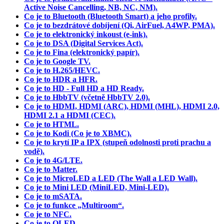
Active Noise Cancelling, NB, NC, NM).
Co je to Bluetooth (Bluetooth Smart) a jeho profily.
Co je to bezdrátové dobíjení (Qi, AirFuel, A4WP, PMA).
Co je to elektronický inkoust (e-ink).
Co je to DSA (Digital Services Act).
Co je to Fina (elektronický papír).
Co je to Google TV.
Co je to H.265/HEVC.
Co je to HDR a HFR.
Co je to HD - Full HD a HD Ready.
Co je to HbbTV (včetně HbbTV 2.0).
Co je to HDMI, HDMI (ARC), HDMI (MHL), HDMI 2.0,
HDMI 2.1 a HDMI (CEC).
Co je to HTML.
Co je to Kodi (Co je to XBMC).
Co je to krytí IP a IPX (stupeň odolnosti proti prachu a
vodě).
Co je to 4G/LTE.
Co je to Matter.
Co je to MicroLED a LED (The Wall a LED Wall).
Co je to Mini LED (MiniLED, Mini-LED).
Co je to mSATA.
Co je to funkce „Multiroom“.
Co je to NFC.
Co je to OLED.