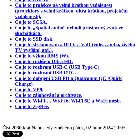
Co je to projekce na velmi krátkou vzdálenost
(projektory s velmi krátkou, ultra krátkou, projekční
vzdáleností).
Co je to SCSA.
Co je to „Spatial audio“ nebo-li prostorový zvuk ve
sluchátkách.
Co je to SSD disk.
Co je to streamování a IPTV a VoD (videa, audia, živého
TV vysílání, atd.).
Co je to výkon RMS (W).
Co je to rozlišení Ultra HD.
Co je to rozhraní USB-C (USB Type-C).
Co je to rozhraní USB OTG.
Co je to dobíjení USB PD a Qualcomm QC (Quick
Charge).
Co je to VP9.
Co je to zálohování a archivace.
Co je to Wi-Fi…, Wi-Fi 6, Wi-Fi 6E a Wi-Fi mesh.
Co je to ZigBee.
Číst
2030
krát
Naposledy změněno pátek, 02 únor 2024 20:05