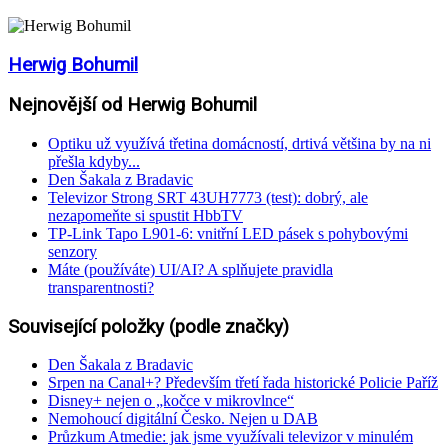
Herwig Bohumil
Nejnovější od Herwig Bohumil
Optiku už využívá třetina domácností, drtivá většina by na ni
přešla kdyby...
Den Šakala z Bradavic
Televizor Strong SRT 43UH7773 (test): dobrý, ale
nezapomeňte si spustit HbbTV
TP-Link Tapo L901-6: vnitřní LED pásek s pohybovými
senzory
Máte (používáte) UI/AI? A splňujete pravidla
transparentnosti?
Související položky (podle značky)
Den Šakala z Bradavic
Srpen na Canal+? Především třetí řada historické Policie Paříž
Disney+ nejen o „kočce v mikrovlnce“
Nemohoucí digitální Česko. Nejen u DAB
Průzkum Atmedie: jak jsme využívali televizor v minulém