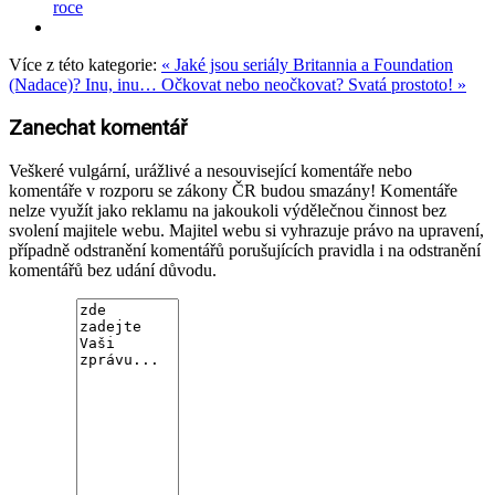
roce
Více z této kategorie:
« Jaké jsou seriály Britannia a Foundation
(Nadace)? Inu, inu…
Očkovat nebo neočkovat? Svatá prostoto! »
Zanechat komentář
Veškeré vulgární, urážlivé a nesouvisející komentáře nebo
komentáře v rozporu se zákony ČR budou smazány! Komentáře
nelze využít jako reklamu na jakoukoli výdělečnou činnost bez
svolení majitele webu. Majitel webu si vyhrazuje právo na upravení,
případně odstranění komentářů porušujících pravidla i na odstranění
komentářů bez udání důvodu.