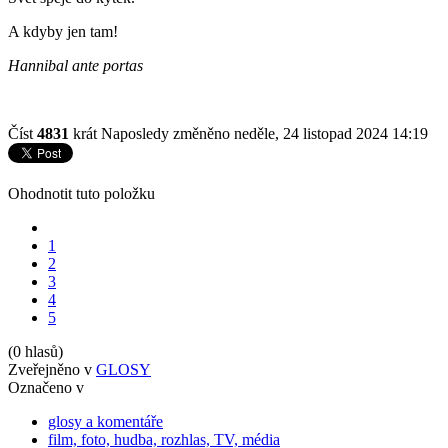
A kdyby jen tam!
Hannibal ante portas
Číst
4831
krát
Naposledy změněno neděle, 24 listopad 2024 14:19
Ohodnotit tuto položku
1
2
3
4
5
(0 hlasů)
Zveřejněno v
GLOSY
Označeno v
glosy a komentáře
film, foto, hudba, rozhlas, TV, média