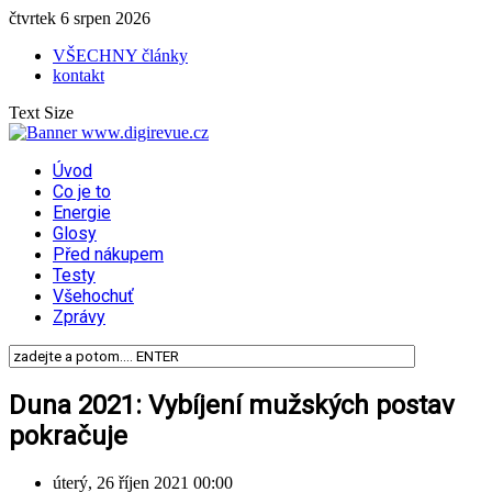
čtvrtek 6 srpen 2026
VŠECHNY články
kontakt
Text Size
Úvod
Co je to
Energie
Glosy
Před nákupem
Testy
Všehochuť
Zprávy
Duna 2021: Vybíjení mužských postav
pokračuje
úterý, 26 říjen 2021 00:00