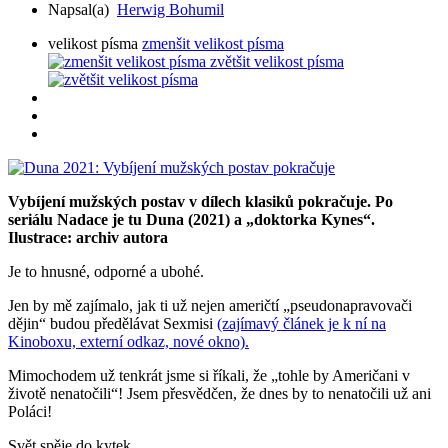
Napsal(a)
Herwig Bohumil
velikost písma
zmenšit velikost písma
zvětšit velikost písma
Vybíjení mužských postav v dílech klasiků pokračuje. Po
seriálu Nadace je tu Duna (2021) a „doktorka Kynes“.
Ilustrace: archiv autora
Je to hnusné, odporné a ubohé.
Jen by mě zajímalo, jak ti už nejen američtí „pseudonapravovači
dějin“ budou předělávat Sexmisi
(zajímavý článek je k ní na
Kinoboxu, externí odkaz, nové okno).
Mimochodem už tenkrát jsme si říkali, že „tohle by Američani v
životě nenatočili“! Jsem přesvědčen, že dnes by to nenatočili už ani
Poláci!
Svět spěje do kytek.