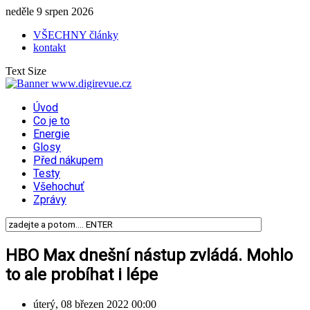
neděle 9 srpen 2026
VŠECHNY články
kontakt
Text Size
Úvod
Co je to
Energie
Glosy
Před nákupem
Testy
Všehochuť
Zprávy
HBO Max dnešní nástup zvládá. Mohlo
to ale probíhat i lépe
úterý, 08 březen 2022 00:00