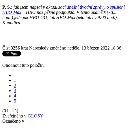
P. S.:
jak jsem napsal v aktualizaci
dnešní úvodní zprávy o spuštění
HBO Max
– HBO nás pěkně podfouklo. V tento okamžik (7:05
hod.,) jede jak HBO GO, tak HBO Max (jelo tak i v 9:00 hod.).
Kupodivu…
Číst
3256
krát
Naposledy změněno neděle, 13 březen 2022 18:36
Ohodnotit tuto položku
1
2
3
4
5
(0 hlasů)
Zveřejněno v
GLOSY
Označeno v