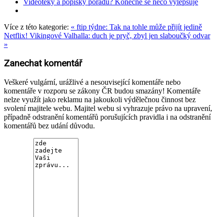
Videotéky a popisky pořadů? Konečně se něco vylepšuje
Více z této kategorie:
« ftip týdne: Tak na tohle může přijít jedině
Netflix!
Vikingové Valhalla: duch je pryč, zbyl jen slaboučký odvar
»
Zanechat komentář
Veškeré vulgární, urážlivé a nesouvisející komentáře nebo
komentáře v rozporu se zákony ČR budou smazány! Komentáře
nelze využít jako reklamu na jakoukoli výdělečnou činnost bez
svolení majitele webu. Majitel webu si vyhrazuje právo na upravení,
případně odstranění komentářů porušujících pravidla i na odstranění
komentářů bez udání důvodu.