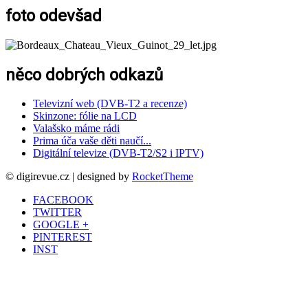
foto odevšad
něco dobrých odkazů
Televizní web (DVB-T2 a recenze)
Skinzone: fólie na LCD
Valašsko máme rádi
Prima úča vaše děti naučí...
Digitální televize (DVB-T2/S2 i IPTV)
© digirevue.cz | designed by
RocketTheme
FACEBOOK
TWITTER
GOOGLE +
PINTEREST
INST