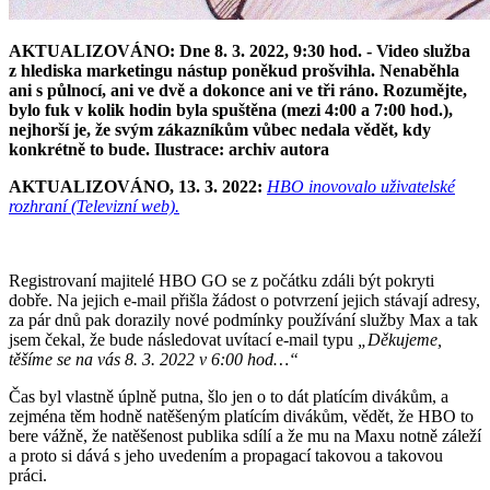
AKTUALIZOVÁNO: Dne 8. 3. 2022, 9:30 hod. - Video služba
z hlediska marketingu nástup poněkud prošvihla. Nenaběhla
ani s půlnocí, ani ve dvě a dokonce ani ve tři ráno. Rozumějte,
bylo fuk v kolik hodin byla spuštěna (mezi 4:00 a 7:00 hod.),
nejhorší je, že svým zákazníkům vůbec nedala vědět, kdy
konkrétně to bude. Ilustrace: archiv autora
AKTUALIZOVÁNO, 13. 3. 2022:
HBO inovovalo uživatelské
rozhraní (Televizní web).
Registrovaní majitelé HBO GO se z počátku zdáli být pokryti
dobře. Na jejich e-mail přišla žádost o potvrzení jejich stávají adresy,
za pár dnů pak dorazily nové podmínky používání služby Max a tak
jsem čekal, že bude následovat uvítací e-mail typu
„Děkujeme,
těšíme se na vás 8. 3. 2022 v 6:00 hod…“
Čas byl vlastně úplně putna, šlo jen o to dát platícím divákům, a
zejména těm hodně natěšeným platícím divákům, vědět, že HBO to
bere vážně, že natěšenost publika sdílí a že mu na Maxu notně záleží
a proto si dává s jeho uvedením a propagací takovou a takovou
práci.