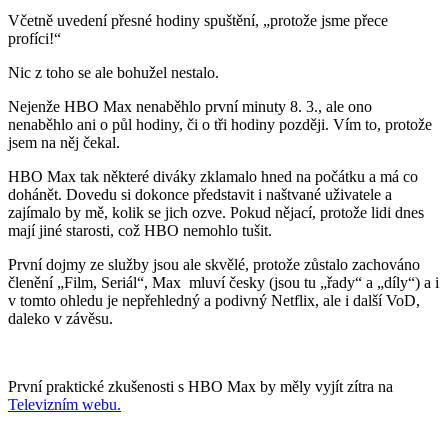
Včetně uvedení přesné hodiny spuštění, „protože jsme přece
profíci!“
Nic z toho se ale bohužel nestalo.
Nejenže HBO Max nenaběhlo první minuty 8. 3., ale ono
nenaběhlo ani o půl hodiny, či o tři hodiny později. Vím to, protože
jsem na něj čekal.
HBO Max tak některé diváky zklamalo hned na počátku a má co
dohánět. Dovedu si dokonce představit i naštvané uživatele a
zajímalo by mě, kolik se jich ozve. Pokud nějací, protože lidi dnes
mají jiné starosti, což HBO nemohlo tušit.
První dojmy ze služby jsou ale skvělé, protože zůstalo zachováno
členění „Film, Seriál“, Max mluví česky (jsou tu „řady“ a „díly“) a i
v tomto ohledu je nepřehledný a podivný Netflix, ale i další VoD,
daleko v závěsu.
První praktické zkušenosti s HBO Max by měly vyjít zítra na
Televizním webu.