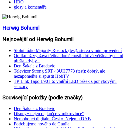
HBO
glosy a komentáře
Herwig Bohumil
Nejnovější od Herwig Bohumil
Stolní rádio Majority Rostock (test): stereo v mini provedení
Optiku už využívá třetina domácností, drtivá většina by na ni
přešla kdyby...
Den Šakala z Bradavic
Televizor Strong SRT 43UH7773 (test): dobrý, ale
nezapomeňte si spustit HbbTV
TP-Link Tapo L901-6: vnitřní LED pásek s pohybovými
senzory
Související položky (podle značky)
Den Šakala z Bradavic
Disney+ nejen o „kočce v mikrovlnce“
Nemohoucí digitální Česko. Nejen u DAB
Potřebujeme nového de Gaulla