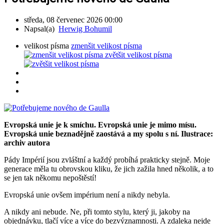
středa, 08 červenec 2026 00:00
Napsal(a)
Herwig Bohumil
velikost písma
zmenšit velikost písma
zvětšit velikost písma
Evropská unie je k smíchu. Evropská unie je mimo mísu.
Evropská unie beznadějně zaostává a my spolu s ní. Ilustrace:
archiv autora
Pády Impérií jsou zvláštní a každý probíhá prakticky stejně. Moje
generace měla tu obrovskou kliku, že jich zažila hned několik, a to
se jen tak někomu nepoštěstí!
Evropská unie ovšem impérium není a nikdy nebyla.
A nikdy ani nebude. Ne, při tomto stylu, který ji, jakoby na
objednávku, tlačí více a více do bezvýznamnosti. A zdaleka nejde