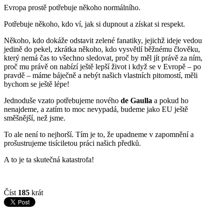
Evropa prostě potřebuje někoho normálního.
Potřebuje někoho, kdo ví, jak si dupnout a získat si respekt.
Někoho, kdo dokáže odstavit zelené fanatiky, jejichž ideje vedou
jedině do pekel, zkrátka někoho, kdo vysvětlí běžnému člověku,
který nemá čas to všechno sledovat, proč by měl jít právě za ním,
proč mu právě on nabízí ještě lepší život i když se v Evropě – po
pravdě – máme báječně a nebýt našich vlastních pitomostí, měli
bychom se ještě lépe!
Jednoduše vzato potřebujeme nového
de Gaulla
a pokud ho
nenajdeme, a zatím to moc nevypadá, budeme jako EU ještě
směšnější, než jsme.
To ale není to nejhorší. Tím je to, že upadneme v zapomnění a
prošustrujeme tisíciletou práci našich předků.
A to je ta skutečná katastrofa!
Číst
185
krát