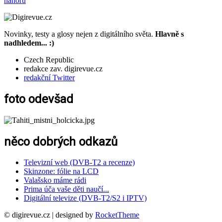
nahoru
Novinky, testy a glosy nejen z digitálního světa.
Hlavně s
nadhledem... :)
Czech Republic
redakce zav. digirevue.cz
redakční Twitter
foto odevšad
něco dobrých odkazů
Televizní web (DVB-T2 a recenze)
Skinzone: fólie na LCD
Valašsko máme rádi
Prima úča vaše děti naučí...
Digitální televize (DVB-T2/S2 i IPTV)
© digirevue.cz | designed by
RocketTheme