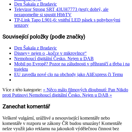
Den Šakala z Bradavic
Televizor Strong SRT 43UH7773 (test): dobrý, ale
nezapomeňte si spustit HbbTV
TP-Link Tapo L901-6: vnitřní LED pásek s pohybovými
senzory
Související položky (podle značky)
Den Šakala z Bradavic
Disney+ nejen o „kočce v mikrovlnce“
Nemohoucí digitální Česko. Nejen u DAB
Mobil po Evropě? Pozor na záludnosti v příhraničí a třeba i na
trajektu
EU zavedla nové clo na obchody jako AliExpress či Temu
Více z této kategorie:
« Něco málo filmových dloubnutí: Pan Nikdo
proti Putinovi
Nemohoucí digitální Česko. Nejen u DAB »
Zanechat komentář
Veškeré vulgární, urážlivé a nesouvisející komentáře nebo
komentáře v rozporu se zákony ČR budou smazány! Komentáře
nelze využít jako reklamu na jakoukoli výdělečnou činnost bez