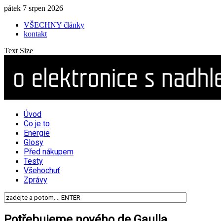
pátek 7 srpen 2026
VŠECHNY články
kontakt
Text Size
Úvod
Co je to
Energie
Glosy
Před nákupem
Testy
Všehochuť
Zprávy
Potřebujeme nového de Gaulla