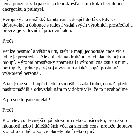
jen a pouze o zakrpatělou zeleno-křesťanskou kliku likvidující
energetiku a průmysl.
Evropský akcionářský kapitalismus dospěl do fáze, kdy se
dobrovolně a dokonce s radostí vzdal svých výrobních prostředků a
převezl je za levnější pracovní silou.
Proč?
Peníze nesmrdí a většina lidí, kteří je mají, jednoduše chce víc a
tohle je prostředek. Ale ani lidé na druhém konci planety nejsou
hloupí. Výrobní prostředky znamenají i výrobní znalosti a s nimi,
postupně, i principy, vývoj a výzkum a také – opět postupně –
vyškolený personál.
A tak jsme se – hlupáci jedni evropští – vzdali toho, co naši předci
nashromáždili a odevzdali nám to v dobré víře, že to nezahodíme.
A přesně to jsme udělali!
Proč?
Pro televizor levnější o pár stokorun nebo o tisícovku, pro nákup
hloupostí nebo i důležitějších věcí za zlomek ceny, protože dopravu
z onoho druhého konce planety platí někdo jiný.