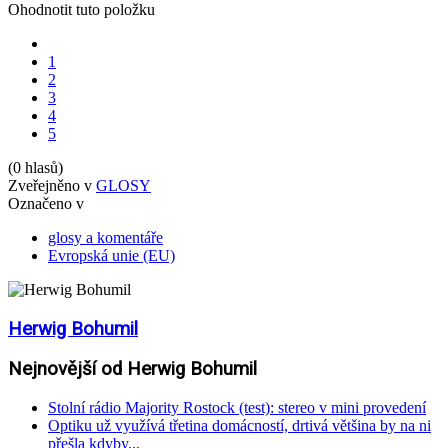
Ohodnotit tuto položku
1
2
3
4
5
(0 hlasů)
Zveřejněno v
GLOSY
Označeno v
glosy a komentáře
Evropská unie (EU)
Herwig Bohumil
Nejnovější od Herwig Bohumil
Stolní rádio Majority Rostock (test): stereo v mini provedení
Optiku už využívá třetina domácností, drtivá většina by na ni
přešla kdyby...