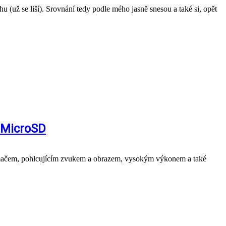
u (už se liší). Srovnání tedy podle mého jasně snesou a také si, opět
a MicroSD
nímačem, pohlcujícím zvukem a obrazem, vysokým výkonem a také