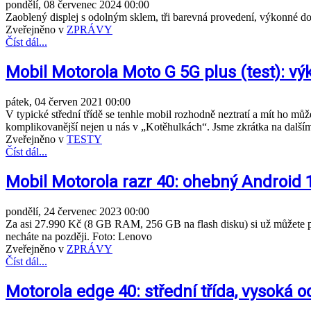
pondělí, 08 červenec 2024 00:00
Zaoblený displej s odolným sklem, tři barevná provedení, výkonné dob
Zveřejněno v
ZPRÁVY
Číst dál...
Mobil Motorola Moto G 5G plus (test): vý
pátek, 04 červen 2021 00:00
V typické střední třídě se tenhle mobil rozhodně neztratí a mít ho mů
komplikovanější nejen u nás v „Kotěhulkách“. Jsme zkrátka na dal
Zveřejněno v
TESTY
Číst dál...
Mobil Motorola razr 40: ohebný Android 13
pondělí, 24 červenec 2023 00:00
Za asi 27.990 Kč (8 GB RAM, 256 GB na flash disku) si už můžete poříd
necháte na později. Foto: Lenovo
Zveřejněno v
ZPRÁVY
Číst dál...
Motorola edge 40: střední třída, vysoká o