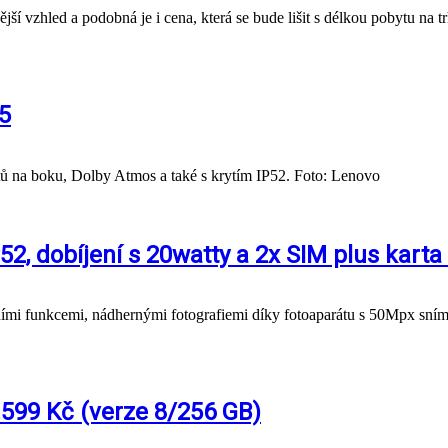
 vzhled a podobná je i cena, která se bude lišit s délkou pobytu na trh
5
tů na boku, Dolby Atmos a také s krytím IP52. Foto: Lenovo
52, dobíjení s 20watty a 2x SIM plus kart
dními funkcemi, nádhernými fotografiemi díky fotoaparátu s 50Mpx s
8.599 Kč (verze 8/256 GB)