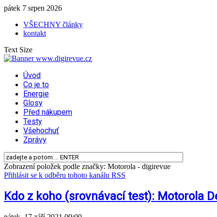
pátek 7 srpen 2026
VŠECHNY články
kontakt
Text Size
Úvod
Co je to
Energie
Glosy
Před nákupem
Testy
Všehochuť
Zprávy
Zobrazení položek podle značky: Motorola - digirevue
Přihlásit se k odběru tohoto kanálu RSS
Kdo z koho (srovnávací test): Motorola 
pátek, 17 září 2021 00:00