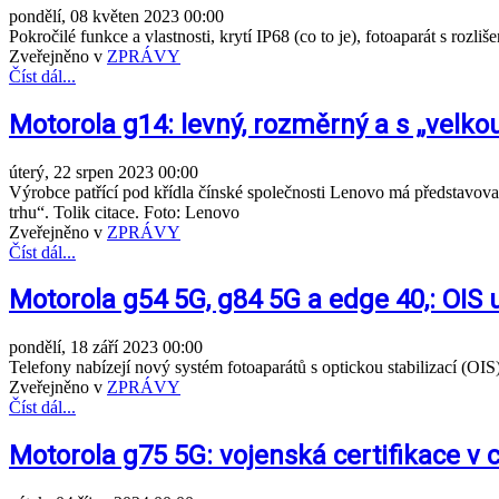
pondělí, 08 květen 2023 00:00
Pokročilé funkce a vlastnosti, krytí IP68 (co to je), fotoaparát s ro
Zveřejněno v
ZPRÁVY
Číst dál...
Motorola g14: levný, rozměrný a s „velkou
úterý, 22 srpen 2023 00:00
Výrobce patřící pod křídla čínské společnosti Lenovo má představova
trhu“. Tolik citace. Foto: Lenovo
Zveřejněno v
ZPRÁVY
Číst dál...
Motorola g54 5G, g84 5G a edge 40,: OIS u
pondělí, 18 září 2023 00:00
Telefony nabízejí nový systém fotoaparátů s optickou stabilizací (OI
Zveřejněno v
ZPRÁVY
Číst dál...
Motorola g75 5G: vojenská certifikace v 