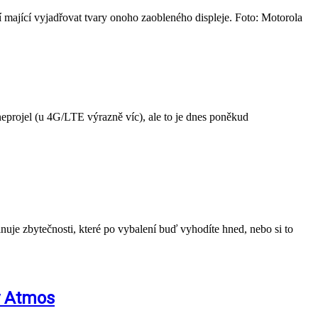
í mající vyjadřovat tvary onoho zaobleného displeje. Foto: Motorola
 neprojel (u 4G/LTE výrazně víc), ale to je dnes poněkud
inuje zbytečnosti, které po vybalení buď vyhodíte hned, nebo si to
by Atmos