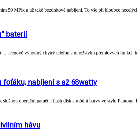
zlišením 50 MPix a už také bezdrátové nabíjení. To vše při hloubce nece
“ baterií
t „…cenově výhodný chytrý telefon s množstvím prémiových funkcí, kte
 foťáku, nabíjení s až 68watty
S), slušnou operační paměť i flash disk a módní barvy ve stylu Panton
civilním hávu