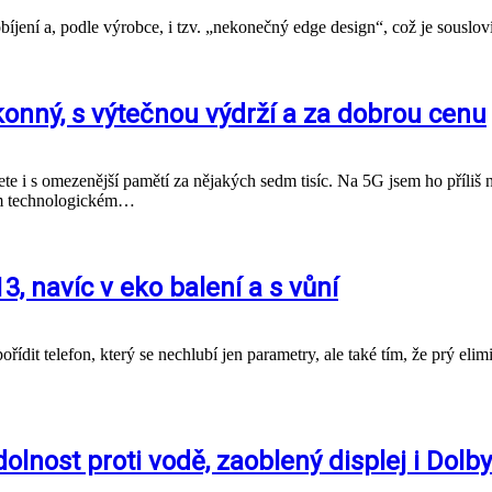
íjení a, podle výrobce, i tzv. „nekonečný edge design“, což je souslov
konný, s výtečnou výdrží a za dobrou cenu
žete i s omezenější pamětí za nějakých sedm tisíc. Na 5G jsem ho příliš
ším technologickém…
, navíc v eko balení a s vůní
it telefon, který se nechlubí jen parametry, ale také tím, že prý elim
dolnost proti vodě, zaoblený displej i Dol