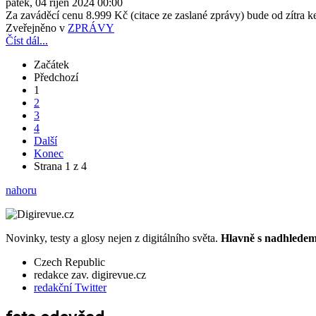
pátek, 04 říjen 2024 00:00
Za zaváděcí cenu 8.999 Kč (citace ze zaslané zprávy) bude od zítra
Zveřejněno v
ZPRÁVY
Číst dál...
Začátek
Předchozí
1
2
3
4
Další
Konec
Strana 1 z 4
nahoru
Novinky, testy a glosy nejen z digitálního světa.
Hlavně s nadhledem.
Czech Republic
redakce zav. digirevue.cz
redakční Twitter