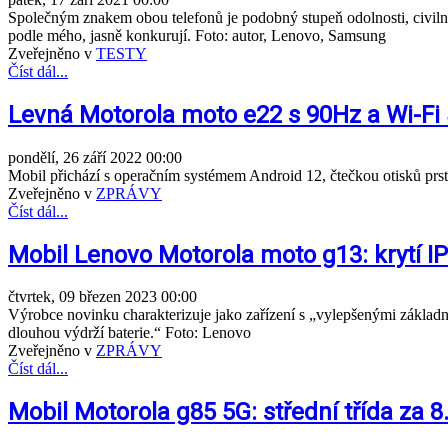
Společným znakem obou telefonů je podobný stupeň odolnosti, civilnější
podle mého, jasně konkurují. Foto: autor, Lenovo, Samsung
Zveřejněno v
TESTY
Číst dál...
Levná Motorola moto e22 s 90Hz a Wi-Fi 
pondělí, 26 září 2022 00:00
Mobil přichází s operačním systémem Android 12, čtečkou otisků prs
Zveřejněno v
ZPRÁVY
Číst dál...
Mobil Lenovo Motorola moto g13: krytí IP
čtvrtek, 09 březen 2023 00:00
Výrobce novinku charakterizuje jako zařízení s „vylepšenými zákla
dlouhou výdrží baterie.“ Foto: Lenovo
Zveřejněno v
ZPRÁVY
Číst dál...
Mobil Motorola g85 5G: střední třída za 