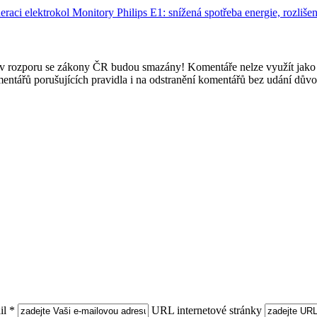
eraci elektrokol
Monitory Philips E1: snížená spotřeba energie, rozliš
e v rozporu se zákony ČR budou smazány! Komentáře nelze využít jako 
mentářů porušujících pravidla i na odstranění komentářů bez udání dův
l *
URL internetové stránky