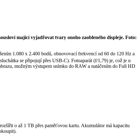
sousloví mající vyjadřovat tvary onoho zaobleného displeje. Foto:
zlišením 1.080 x 2.400 bodů, obnovovací frekvencí od 60 do 120 Hz a
chátka se připojují přes USB-C). Fotoaparát (f/1,79) je, což je u
ací obrazu, možným výstupem snímku do RAW a natáčením do Full HD
rozšířit o až 1 TB přes paměťovou kartu. Akumulátor má kapacitu
koupit).