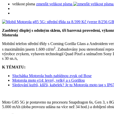
velikost písma
zmenšit velikost písma
Zaoblený displej s odolným sklem, tři barevná provedení, výkonné
Motorola
Mobilní telefon střední třídy s Corning Gorilla Glass a Androidem v
2
s maximálním jasem 1.600 cd/m
. Zabudovány jsou stereofonní repro
výrobce zvykem, vybaven technologií Quad Pixel a snímačem Sony L
s 30 sn./s,
K TÉMATU:
Sluchátka Motorola buds nabídnou zvuk od Bose
Motorola moto e14: levný, velký a s Gorillou
Sledování kufrů, klíčů, kabelek? Je tu Motorola moto tag s IP6
Moto G85 5G je postaveno na procesoru Snapdragon 6s, Gen 3, s 8GB
5.000 mAh (doba provozu udána na více než 34 hod.) a dobíjení obs