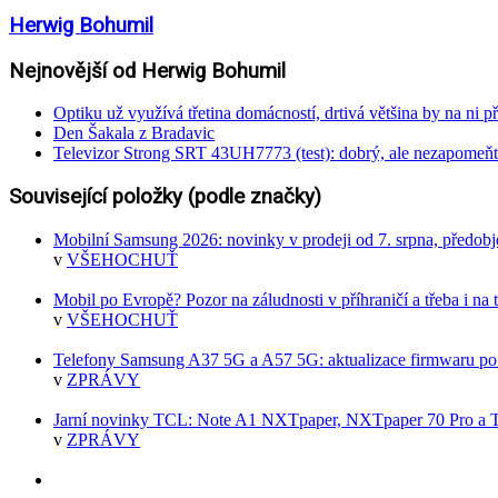
Herwig Bohumil
Nejnovější od Herwig Bohumil
Optiku už využívá třetina domácností, drtivá většina by na ni př
Den Šakala z Bradavic
Televizor Strong SRT 43UH7773 (test): dobrý, ale nezapomeňt
Související položky (podle značky)
Mobilní Samsung 2026: novinky v prodeji od 7. srpna, předob
v
VŠEHOCHUŤ
Mobil po Evropě? Pozor na záludnosti v příhraničí a třeba i na t
v
VŠEHOCHUŤ
Telefony Samsung A37 5G a A57 5G: aktualizace firmwaru po 
v
ZPRÁVY
Jarní novinky TCL: Note A1 NXTpaper, NXTpaper 70 Pro a T
v
ZPRÁVY