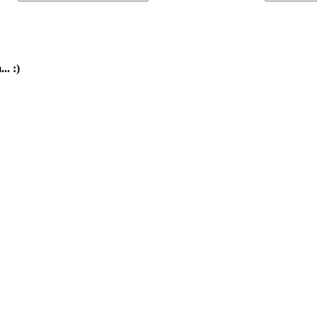
.. :)