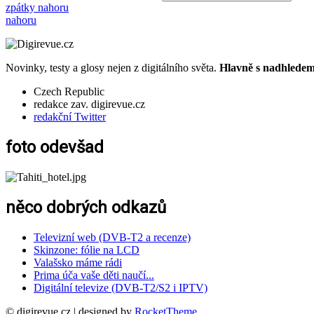
zpátky nahoru
nahoru
Novinky, testy a glosy nejen z digitálního světa.
Hlavně s nadhledem.
Czech Republic
redakce zav. digirevue.cz
redakční Twitter
foto odevšad
něco dobrých odkazů
Televizní web (DVB-T2 a recenze)
Skinzone: fólie na LCD
Valašsko máme rádi
Prima úča vaše děti naučí...
Digitální televize (DVB-T2/S2 i IPTV)
© digirevue.cz | designed by
RocketTheme