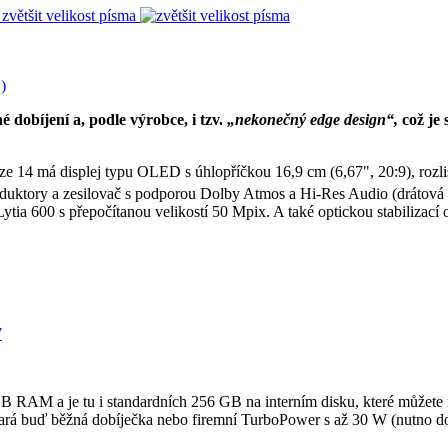
zvětšit velikost písma
 dobíjení a, podle výrobce, i tzv.
„nekonečný edge design“,
což je 
erze 14 má displej typu OLED s úhlopříčkou 16,9 cm (6,67", 20:9), ro
duktory a zesilovač s podporou Dolby Atmos a Hi-Res Audio (drátová slu
ytia 600 s přepočítanou velikostí 50 Mpix. A také optickou stabiliz
7
 RAM a je tu i standardních 256 GB na interním disku, které můžete 
tará buď běžná dobíječka nebo firemní TurboPower s až 30 W (nutno do