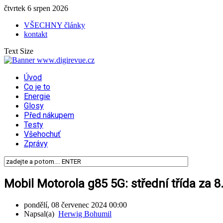
čtvrtek 6 srpen 2026
VŠECHNY články
kontakt
Text Size
Úvod
Co je to
Energie
Glosy
Před nákupem
Testy
Všehochuť
Zprávy
Mobil Motorola g85 5G: střední třída za 
pondělí, 08 červenec 2024 00:00
Napsal(a)
Herwig Bohumil