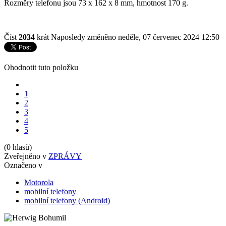
Rozměry telefonu jsou 73 x 162 x 8 mm, hmotnost 170 g.
Číst
2034
krát
Naposledy změněno neděle, 07 červenec 2024 12:50
Ohodnotit tuto položku
1
2
3
4
5
(0 hlasů)
Zveřejněno v
ZPRÁVY
Označeno v
Motorola
mobilní telefony
mobilní telefony (Android)