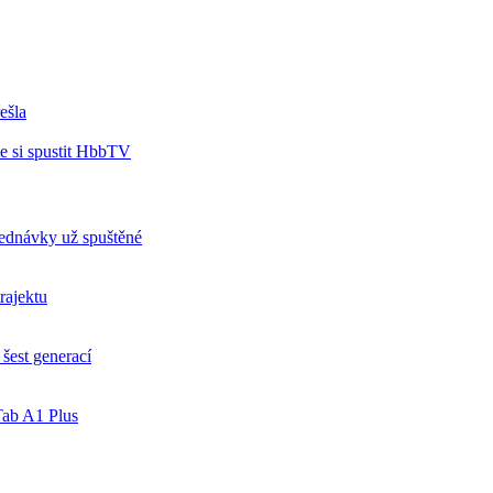
ešla
e si spustit HbbTV
jednávky už spuštěné
rajektu
šest generací
ab A1 Plus