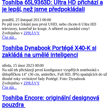
Toshiba 65L9363D: Ultra HD přichází a
je lepší, než jsme předpokládali
pondělí, 25 listopad 2013 00:00
Po půl roce čekání jsou první UHD, nebo chcete-li Ultra HD
televizory, konečně ke koupi. A některé za parádní ceny!
Zveřejněno v
ZPRÁVY
Číst dál...
Toshiba Dynabook Portégé X40-K si
zakládá na umělé inteligenci
středa, 15 únor 2023 00:00
Na náš trh přicházejí první konfigurace vyspělých notebooků s
úhlopříčkou 14" (36 cm, antireflex, Full HD, IPS) spadajících do už
dlouhé roky vrcholové řady Portégé. Foto: Dynabook
Zveřejněno v
ZPRÁVY
Číst dál...
Toshiba Encore: originální designová
pouzdra