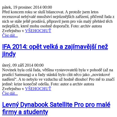
pátek, 19 prosinec 2014 00:00
Před koncem roku se sluší bilancovat. A protože jsem letos
recenzoval nebývalé množství nejrůznějších zařízení, přičemž řada z
nich se stále ještě prodává, připravil jsem pro vás malý přehled těch
nejlepších, které mohu osobně doporučit. Foto: archiv autora
Zveřejněno v
VŠEHOCHUŤ
Číst dál...
IFA 2014: opět velká a zajímavější než
jindy
úterý, 09 září 2014 00:00
Novinek byla celá řada, většina vystavovatelů byla v pohodě (až na
prudící Samsung) a u řady stánků bylo cítit něco jako „novinkové
nadšení“. A to nebylo ve vzduchu už hodně dlouho! Pro mě to značí
jediné: krize konečně odešla. Foto: autor a archiv autora
Zveřejněno v
VŠEHOCHUŤ
Číst dál...
Levný Dynabook Satellite Pro pro malé
firmy a studenty