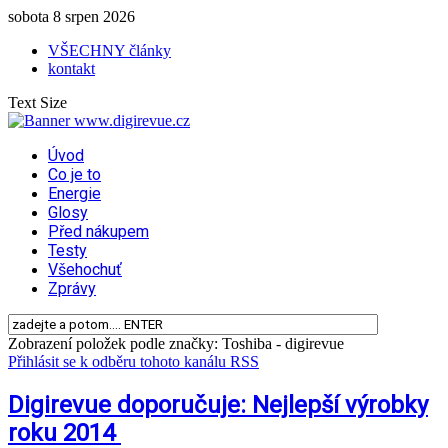
sobota 8 srpen 2026
VŠECHNY články
kontakt
Text Size
Úvod
Co je to
Energie
Glosy
Před nákupem
Testy
Všehochuť
Zprávy
Zobrazení položek podle značky: Toshiba - digirevue
Přihlásit se k odběru tohoto kanálu RSS
Digirevue doporučuje: Nejlepší výrobky
roku 2014