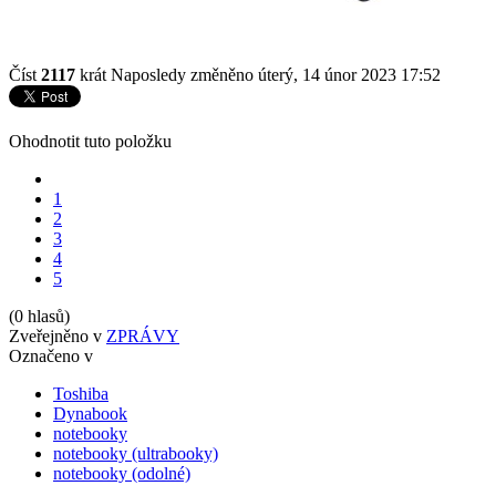
Číst
2117
krát
Naposledy změněno úterý, 14 únor 2023 17:52
Ohodnotit tuto položku
1
2
3
4
5
(0 hlasů)
Zveřejněno v
ZPRÁVY
Označeno v
Toshiba
Dynabook
notebooky
notebooky (ultrabooky)
notebooky (odolné)