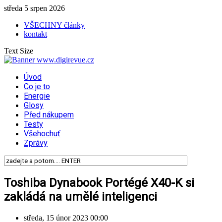
středa 5 srpen 2026
VŠECHNY články
kontakt
Text Size
Úvod
Co je to
Energie
Glosy
Před nákupem
Testy
Všehochuť
Zprávy
Toshiba Dynabook Portégé X40-K si
zakládá na umělé inteligenci
středa, 15 únor 2023 00:00