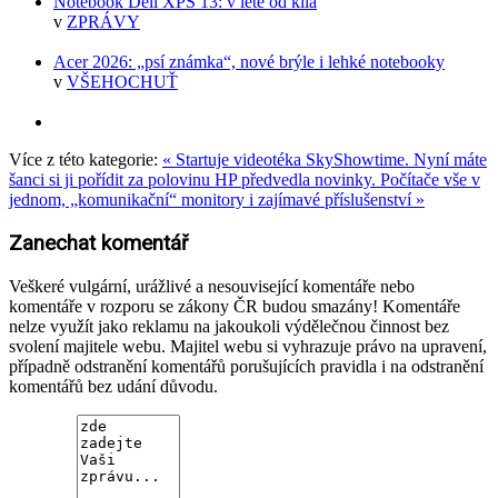
Notebook Dell XPS 13: v létě od kila
v
ZPRÁVY
Acer 2026: „psí známka“, nové brýle i lehké notebooky
v
VŠEHOCHUŤ
Více z této kategorie:
« Startuje videotéka SkyShowtime. Nyní máte
šanci si ji pořídit za polovinu
HP předvedla novinky. Počítače vše v
jednom, „komunikační“ monitory i zajímavé příslušenství »
Zanechat komentář
Veškeré vulgární, urážlivé a nesouvisející komentáře nebo
komentáře v rozporu se zákony ČR budou smazány! Komentáře
nelze využít jako reklamu na jakoukoli výdělečnou činnost bez
svolení majitele webu. Majitel webu si vyhrazuje právo na upravení,
případně odstranění komentářů porušujících pravidla i na odstranění
komentářů bez udání důvodu.