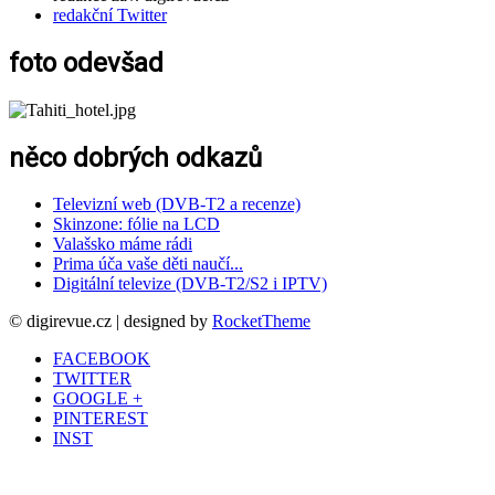
redakční Twitter
foto odevšad
něco dobrých odkazů
Televizní web (DVB-T2 a recenze)
Skinzone: fólie na LCD
Valašsko máme rádi
Prima úča vaše děti naučí...
Digitální televize (DVB-T2/S2 i IPTV)
© digirevue.cz | designed by
RocketTheme
FACEBOOK
TWITTER
GOOGLE +
PINTEREST
INST