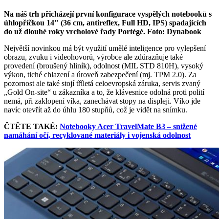
Na náš trh přicházejí první konfigurace vyspělých notebooků s
úhlopříčkou 14" (36 cm, antireflex, Full HD, IPS) spadajících
do už dlouhé roky vrcholové řady Portégé. Foto: Dynabook
Největší novinkou má být využití umělé inteligence pro vylepšení
obrazu, zvuku i videohovorů, výrobce ale zdůrazňuje také
provedení (broušený hliník), odolnost (MIL STD 810H), vysoký
výkon, tiché chlazení a úroveň zabezpečení (mj. TPM 2.0). Za
pozornost ale také stojí tříletá celoevropská záruka, servis zvaný
„Gold On-site“ u zákazníka a to, že klávesnice odolná proti polití
nemá, při zaklopení víka, zanechávat stopy na displeji. Víko jde
navíc otevřít až do úhlu 180 stupňů, což je vidět na snímku.
ČTĚTE TAKÉ:
Notebooky Acer TravelMate B3 – snížené
namáhání očí, recyklované materiály i vojenská odolnost