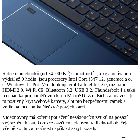
Srdcem notebooků (od 34.290 Kč) s hmotností 1,5 kg a udávanou
výdrží až 9 hodin, jsou procesory Intel Core i5/i7 12. generace a o.
s. Windows 11 Pro. Vše doplňuje grafika Intel Iris Xe, rozhraní
HDMI 2.0, Wi-Fi 6E, Bluetooth 5.2, USB 3.2, Thunderbolt 4 a také
mechanika pro paměťovou kartu MicroSD. Z dalších zajímavostí je
tu posuvný kryt webové kamery, slot pro bezpečnostní zámek a
volitelná mechanika čtečky čipových karet.
Videohovory má kořenit potlačení nežádoucích zvuků na pozadí,
zvýraznění hlasu, korekce osvětlení, zlepšení viditelnosti obličeje,
včetně kontur, a možnost například skrýt pozadí.