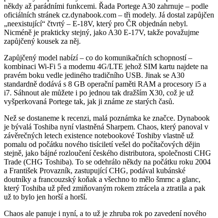
někdy až parádními funkcemi. Řada Portege A30 zahrnuje – podle
oficiálních stránek cz.dynabook.com – tři modely. Já dostal zapůjčen
„neexistující“ čtvrtý – E-18V, který pro ČR objednán nebyl.
Nicméně je prakticky stejný, jako A30 E-17V, takže považujme
zapůjčený kousek za něj.
Zapůjčený model nabízí – co do komunikačních schopností –
kombinaci Wi-Fi 5 a modemu 4G/LTE jehož SIM kartu najdete na
pravém boku vedle jediného tradičního USB. Jinak se A30
standardně dodává s 8 GB operační paměti RAM a procesory i5 a
i7. Sáhnout ale můžete i po jednou tak dražším X30, což je už
vyšperkovaná Portege tak, jak ji známe ze starých časů.
Než se dostaneme k recenzi, malá poznámka ke značce. Dynabook
je bývalá Toshiba nyní vlastněná Sharpem. Chaos, který panoval v
závěrečných letech existence notebookové Toshiby vlastně už
pomalu od počátku nového tisíciletí vešel do počítačových dějin
stejně, jako bájné rozloučení českého distributora, společnosti CHG
Trade (CHG Toshiba). To se odehrálo někdy na počátku roku 2004
a František Provazník, zastupující CHG, podával kubánské
doutníky a francouzský koňak a všechno to mělo šmrnc a glanc,
který Toshiba už před zmiňovaným rokem ztrácela a ztratila a pak
už to bylo jen horší a horší.
Chaos ale panuje i nyní, a to už je zhruba rok po zavedení nového