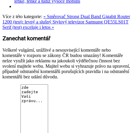
lehké, tenké a tudíž vysoce mobilní
Více z této kategorie:
« Směrovač Strong Dual Band Gigabit Router
1200 (test): levný a slušný
Stylový televizor Samsung QE55LS01T
Serif (test) exceluje i letos »
Zanechat komentář
Veškeré vulgární, urážlivé a nesouvisející komentáře nebo
komentáře v rozporu se zákony ČR budou smazány! Komentáře
nelze využít jako reklamu na jakoukoli výdělečnou činnost bez
svolení majitele webu. Majitel webu si vyhrazuje právo na upravení,
případně odstranění komentářů porušujících pravidla i na odstranění
komentářů bez udání důvodu.