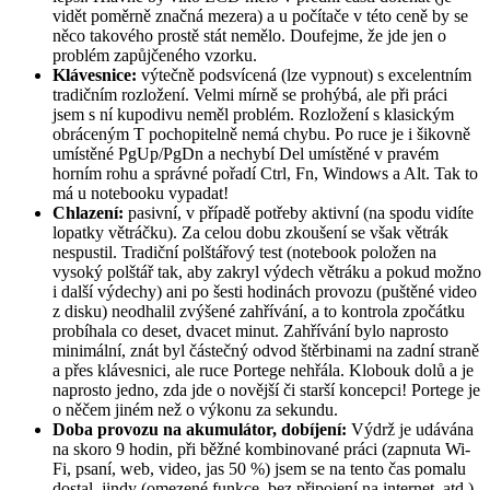
vidět poměrně značná mezera) a u počítače v této ceně by se
něco takového prostě stát nemělo. Doufejme, že jde jen o
problém zapůjčeného vzorku.
Klávesnice:
výtečně podsvícená (lze vypnout) s excelentním
tradičním rozložení. Velmi mírně se prohýbá, ale při práci
jsem s ní kupodivu neměl problém. Rozložení s klasickým
obráceným T pochopitelně nemá chybu. Po ruce je i šikovně
umístěné PgUp/PgDn a nechybí Del umístěné v pravém
horním rohu a správné pořadí Ctrl, Fn, Windows a Alt. Tak to
má u notebooku vypadat!
Chlazení:
pasivní, v případě potřeby aktivní (na spodu vidíte
lopatky větráčku). Za celou dobu zkoušení se však větrák
nespustil. Tradiční polštářový test (notebook položen na
vysoký polštář tak, aby zakryl výdech větráku a pokud možno
i další výdechy) ani po šesti hodinách provozu (puštěné video
z disku) neodhalil zvýšené zahřívání, a to kontrola zpočátku
probíhala co deset, dvacet minut. Zahřívání bylo naprosto
minimální, znát byl částečný odvod štěrbinami na zadní straně
a přes klávesnici, ale ruce Portege nehřála. Klobouk dolů a je
naprosto jedno, zda jde o novější či starší koncepci! Portege je
o něčem jiném než o výkonu za sekundu.
Doba provozu na akumulátor, dobíjení:
Výdrž je udávána
na skoro 9 hodin, při běžné kombinované práci (zapnuta Wi-
Fi, psaní, web, video, jas 50 %) jsem se na tento čas pomalu
dostal, jindy (omezené funkce, bez připojení na internet, atd.)