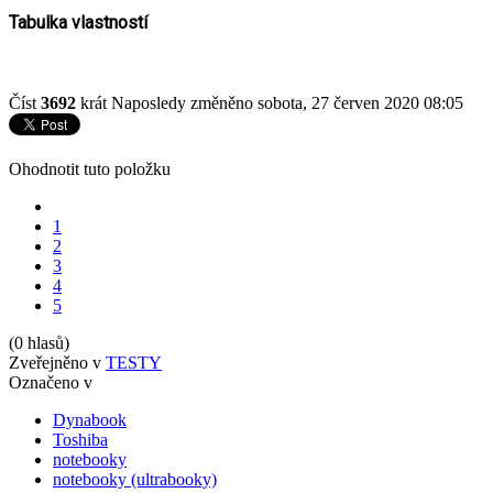
Tabulka vlastností
Číst
3692
krát
Naposledy změněno sobota, 27 červen 2020 08:05
Ohodnotit tuto položku
1
2
3
4
5
(0 hlasů)
Zveřejněno v
TESTY
Označeno v
Dynabook
Toshiba
notebooky
notebooky (ultrabooky)