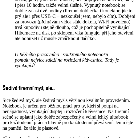
i přes 10 hodin, takže velmi slušné. Vypnutý notebook se
dobije za asi dvě hodiny (firemní dobíječka i konektor, jde to
prý ale i přes USB-C – nezkoušel jsem, nebylo čím). Dobíjení
za provozu (přehrávání videa stále dokola, Wi-Fi povoleno)
trvá kupodivu stejně dlouho, což je pochopitelně vynikající.
Hibernace na disk po sklopení víka funguje, při jeho otevření
ale bohužel už musíte zmáčknout tlačítko.
U běžného pracovního i soukromého notebooku
pomalu nejvíce záleží na rozložení klávesnice. Tady je
vynikající!
Šedivá firemní myš, ale…
Sice šedivá myš, ale šedivá myš s většinou kvalitním provedením.
Notebook je určen pro běžnou práci pro ty, kteří si potrpí na
nenápadnost, vynikající displej i rozložení klávesnice. Na firemní
scéně se uplatní jako dobře zabezpečený a velmi lehký ultrabook
pro každodenní práci a hlavně pro každodenní převážení. Jen mějte
na paměti, že tělo je plastové.