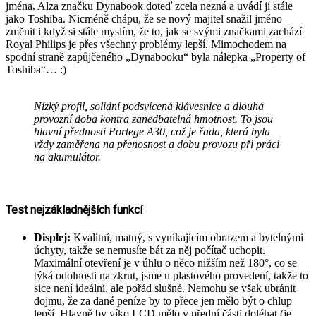
jména. Alza značku Dynabook doteď zcela nezná a uvádí ji stále
jako Toshiba. Nicméně chápu, že se nový majitel snažil jméno
změnit i když si stále myslím, že to, jak se svými značkami zachází
Royal Philips je přes všechny problémy lepší. Mimochodem na
spodní straně zapůjčeného „Dynabooku“ byla nálepka „Property of
Toshiba“… :)
Nízký profil, solidní podsvícená klávesnice a dlouhá
provozní doba kontra zanedbatelná hmotnost. To jsou
hlavní přednosti Portege A30, což je řada, která byla
vždy zaměřena na přenosnost a dobu provozu při práci
na akumulátor.
Test nejzákladnějších funkcí
Displej:
Kvalitní, matný, s vynikajícím obrazem a bytelnými
úchyty, takže se nemusíte bát za něj počítač uchopit.
Maximální otevření je v úhlu o něco nižším než 180°, co se
týká odolnosti na zkrut, jsme u plastového provedení, takže to
sice není ideální, ale pořád slušné. Nemohu se však ubránit
dojmu, že za dané peníze by to přece jen mělo být o chlup
lepší. Hlavně by víko LCD mělo v přední části doléhat (je