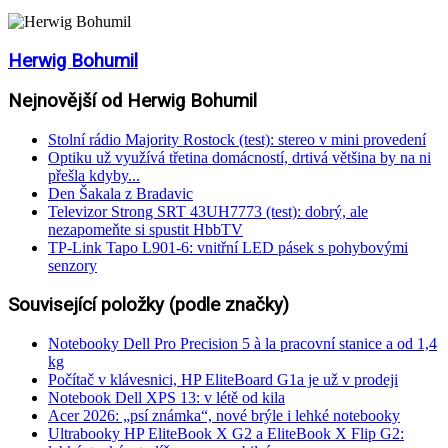
Herwig Bohumil
Nejnovější od Herwig Bohumil
Stolní rádio Majority Rostock (test): stereo v mini provedení
Optiku už využívá třetina domácností, drtivá většina by na ni
přešla kdyby...
Den Šakala z Bradavic
Televizor Strong SRT 43UH7773 (test): dobrý, ale
nezapomeňte si spustit HbbTV
TP-Link Tapo L901-6: vnitřní LED pásek s pohybovými
senzory
Související položky (podle značky)
Notebooky Dell Pro Precision 5 à la pracovní stanice a od 1,4
kg
Počítač v klávesnici, HP EliteBoard G1a je už v prodeji
Notebook Dell XPS 13: v létě od kila
Acer 2026: „psí známka“, nové brýle i lehké notebooky
Ultrabooky HP EliteBook X G2 a EliteBook X Flip G2: