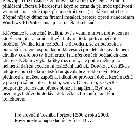
Překvapila mě instalace Windows, která obsluze neustále nutila
přihlášení účtem u Microsoftu i když se tomu dá při troše trpělivosti
vyhnout a následně (opět při troše trpělivosti) se dá změnit i heslo.
Zřejmě nějaký důraz na firemní instalaci, protože oproti standardním
Windows 10 Professional je to poněkud odlišné.
Klávesnice je skutečně kvalitní, byť s velmi mírným průhybem na
který jsem jinak hodně citlivý. Tady mi to kupodivu nečinilo
problém. Vynikajícím rozložení je důvodem, že z notebooku s
podobně správně uspořádanou klávesnicí přejdete doslova během
chvilky, což je pro ty, kteří pracují na přenosných počítačích dosti
klíčové. Někdo vytýká krátký mezerník, ale podle mého je to ta
nejmenší daň za excelentní rozložení tlačítek. Dotyková destička s
integrovanou čtečkou otisků fungovala bezproblémově. Mezi
přednosti si můžete započítat i dlouhou provozní dobu, která možná
v praxi přesáhne i deset hodin, zvuk v DTS a i to, že USB-C
podporuje přenos dat, přenos obrazu i napájení. Byť se z
neznámých důvodů dodává dobíječka s firemním kulatým
konektorem.
Pro srovnání Toshiba Portege R500 z roku 2008.
Povšimněte si například úchytů LCD…