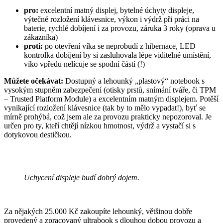
pro:
excelentní matný displej, bytelné úchyty displeje,
výtečné rozložení klávesnice, výkon i výdrž při práci na
baterie, rychlé dobíjení i za provozu, záruka 3 roky (oprava u
zákazníka)
proti:
po otevření víka se neprobudí z hibernace, LED
kontrolka dobíjení by si zasluhovala lépe viditelné umístění,
víko vpředu nelícuje se spodní částí (!)
Můžete očekávat:
Dostupný a lehounký „plastový“ notebook s
vysokým stupněm zabezpečení (otisky prstů, snímání tváře, či TPM
– Trusted Platform Module) a excelentním matným displejem. Potěší
vynikající rozložení klávesnice (tak by to mělo vypadat!), byť se
mírně prohýbá, což jsem ale za provozu prakticky nepozoroval. Je
určen pro ty, kteří chtějí nízkou hmotnost, výdrž a vystačí si s
dotykovou destičkou.
Uchycení displeje budí dobrý dojem.
Za nějakých 25.000 Kč zakoupíte lehounký, většinou dobře
provedený a zpracovaný ultrabook s dlouhou dobou provozu a