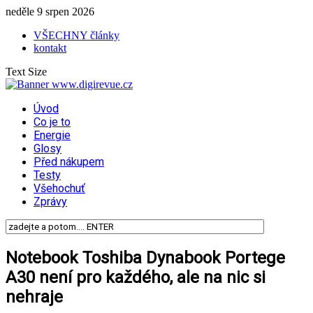
neděle 9 srpen 2026
VŠECHNY články
kontakt
Text Size
Úvod
Co je to
Energie
Glosy
Před nákupem
Testy
Všehochuť
Zprávy
Notebook Toshiba Dynabook Portege
A30 není pro každého, ale na nic si
nehraje