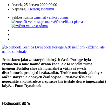
čtvrtek, 25 červen 2020 00:00
Napsal(a)
Herwig Bohumil
velikost písma
zmenšit velikost písma
zvětšit velikost písma
Je to skoro jako za starých dobrých časů. Portege byla
vyhlášená a také hodně drahá řada, ale to se ještě firma
jménem Toshiba chovala normálně a vážila si svých
distributorů, prodejců i zákazníků. Tenhle notebook jakoby z
oněch starých a dobrých časů vypadl. Plastové tělo ani
nepoznáte a konstrukce a zpracování je stále skoro impozantní i
když… Foto: Dynabook
Hodnocení: 80 %