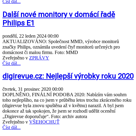
Číst dál...
Další nové monitory v domácí řadě
Philips E1
pondělí, 22 leden 2024 00:00
AKTUALIZOVÁNO: Společnost MMD, výrobce monitorů
značky Philips, oznámila uvedení čtyř monitorů určených pro
domácnost či malou firmu. Foto: MMD
Zveřejněno v
ZPRÁVY
Číst dál...
digirevue.cz: Nejlepší výrobky roku 2020
čtvrtek, 31 prosinec 2020 00:00
DOPLNĚNO, FINÁLNÍ PODOBA 2020: Nabízím vám souhrn
toho nejlepšího, na co jsem v průběhu letos trochu zkráceného roku
(digirevue byla znovu spuštěna až v květnu) narazil. A byl jsem
dokonce až tak spokojen, že jsem se rozhodl udělit ocenění
„Digirevue doporučuje“. Foto: archiv autora
Zveřejněno v
VŠEHOCHUŤ
Číst dál...