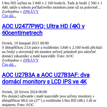
Ultra HD začíná na 3 840 x 2 160 bodech. Tady je bodů 2 560 x 1
440, takže u tohoto počítačového monitoru jsme už na polovině…
Zveřejněno v
ZPRÁVY
Číst dál...
AOC U2477PWQ: Ultra HD (4K) v
60centimetrech
čtvrtek, 19 listopad 2015 00:00
S úhlopříčkou 23,6 palce a rozlišením 3.840 x 2.160 bodů přichází
na český a slovenský trh monitor určený primárně pro náročné
domácí zákazníky a malé kanceláře. Foto: AOC
Zveřejněno v
ZPRÁVY
Číst dál...
AOC U27B3A a AOC U27B3AF: dva
domácí monitory s LCD IPS ve 4K
čtvrtek, 20 červen 2024 00:00
Pro domácí uživatele i malé kanceláře jsou určeny monitory s
úhlopříčkou 68,6 cm (27") a rozlišením Ultra HD (4K). Liší se
stojanem. Foto: AOC