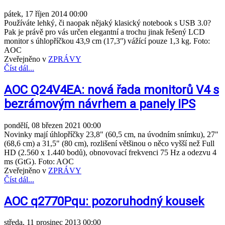
pátek, 17 říjen 2014 00:00
Používáte lehký, či naopak nějaký klasický notebook s USB 3.0?
Pak je právě pro vás určen elegantní a trochu jinak řešený LCD
monitor s úhlopříčkou 43,9 cm (17,3ʺ) vážící pouze 1,3 kg. Foto:
AOC
Zveřejněno v
ZPRÁVY
Číst dál...
AOC Q24V4EA: nová řada monitorů V4 s
bezrámovým návrhem a panely IPS
pondělí, 08 březen 2021 00:00
Novinky mají úhlopříčky 23,8" (60,5 cm, na úvodním snímku), 27"
(68,6 cm) a 31,5" (80 cm), rozlišení většinou o něco vyšší než Full
HD (2.560 x 1.440 bodů), obnovovací frekvenci 75 Hz a odezvu 4
ms (GtG). Foto: AOC
Zveřejněno v
ZPRÁVY
Číst dál...
AOC q2770Pqu: pozoruhodný kousek
středa, 11 prosinec 2013 00:00