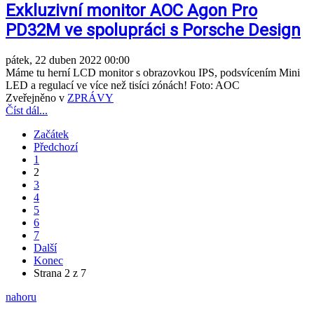
Exkluzivní monitor AOC Agon Pro
PD32M ve spolupráci s Porsche Design
pátek, 22 duben 2022 00:00
Máme tu herní LCD monitor s obrazovkou IPS, podsvícením Mini
LED a regulací ve více než tisíci zónách! Foto: AOC
Zveřejněno v
ZPRÁVY
Číst dál...
Začátek
Předchozí
1
2
3
4
5
6
7
Další
Konec
Strana 2 z 7
nahoru