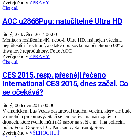
Zveřejněno v
ZPRÁVY
Číst dál...
AOC u2868Pqu: natočitelné Ultra HD
úterý, 27 květen 2014 00:00
Monitor s rozlišením 4K, nebo-li Ultra HD, má nejen všechna
nejdůležitější rozhraní, ale také obrazovku natočitelnou o 90° a
tříwattové reproduktory. Foto: AOC
Zveřejněno v
ZPRÁVY
Číst dál...
CES 2015, resp. přesněji řečeno
International CES 2015, dnes začal. Co
se očekává?
úterý, 06 leden 2015 00:00
V americkém Las Vegas odstartoval tradiční veletrh, který ale bude
v mnohém přelomový. Stačí se jen podívat na naši zprávu o
dronech, které rychle mění náš názor na svět a mj. i na policejní
práci. Foto: Gogoro, LG, Panasonic, Samsung, Sony
Zveřejněno v
VŠEHOCHUŤ