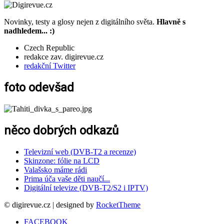
Novinky, testy a glosy nejen z digitálního světa.
Hlavně s
nadhledem... :)
Czech Republic
redakce zav. digirevue.cz
redakční Twitter
foto odevšad
něco dobrých odkazů
Televizní web (DVB-T2 a recenze)
Skinzone: fólie na LCD
Valašsko máme rádi
Prima úča vaše děti naučí...
Digitální televize (DVB-T2/S2 i IPTV)
© digirevue.cz | designed by
RocketTheme
FACEBOOK