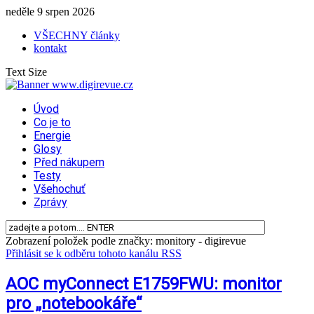
neděle 9 srpen 2026
VŠECHNY články
kontakt
Text Size
Úvod
Co je to
Energie
Glosy
Před nákupem
Testy
Všehochuť
Zprávy
Zobrazení položek podle značky: monitory - digirevue
Přihlásit se k odběru tohoto kanálu RSS
AOC myConnect E1759FWU: monitor
pro „notebookáře“