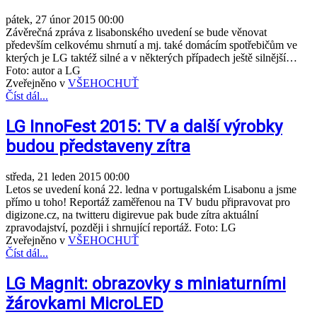
pátek, 27 únor 2015 00:00
Závěrečná zpráva z lisabonského uvedení se bude věnovat
především celkovému shrnutí a mj. také domácím spotřebičům ve
kterých je LG taktéž silné a v některých případech ještě silnější…
Foto: autor a LG
Zveřejněno v
VŠEHOCHUŤ
Číst dál...
LG InnoFest 2015: TV a další výrobky
budou představeny zítra
středa, 21 leden 2015 00:00
Letos se uvedení koná 22. ledna v portugalském Lisabonu a jsme
přímo u toho! Reportáž zaměřenou na TV budu připravovat pro
digizone.cz, na twitteru digirevue pak bude zítra aktuální
zpravodajství, později i shrnující reportáž. Foto: LG
Zveřejněno v
VŠEHOCHUŤ
Číst dál...
LG Magnit: obrazovky s miniaturními
žárovkami MicroLED