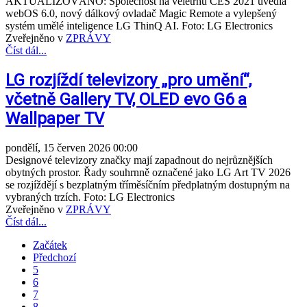
AKTUALIZOVÁNO: Společnost na veletrhu CES 2021 uvedla
webOS 6.0, nový dálkový ovladač Magic Remote a vylepšený
systém umělé inteligence LG ThinQ AI. Foto: LG Electronics
Zveřejněno v
ZPRÁVY
Číst dál...
LG rozjíždí televizory „pro umění“,
včetně Gallery TV, OLED evo G6 a
Wallpaper TV
pondělí, 15 červen 2026 00:00
Designové televizory značky mají zapadnout do nejrůznějších
obytných prostor. Řady souhrnně označené jako LG Art TV 2026
se rozjíždějí s bezplatným tříměsíčním předplatným dostupným na
vybraných trzích. Foto: LG Electronics
Zveřejněno v
ZPRÁVY
Číst dál...
Začátek
Předchozí
5
6
7
8