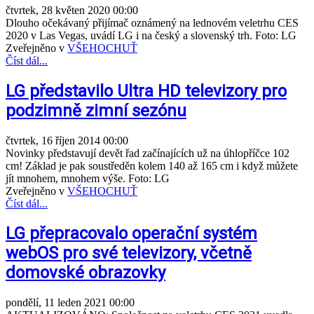
čtvrtek, 28 květen 2020 00:00
Dlouho očekávaný přijímač oznámený na lednovém veletrhu CES
2020 v Las Vegas, uvádí LG i na český a slovenský trh. Foto: LG
Zveřejněno v
VŠEHOCHUŤ
Číst dál...
LG představilo Ultra HD televizory pro
podzimně zimní sezónu
čtvrtek, 16 říjen 2014 00:00
Novinky představují devět řad začínajících už na úhlopříčce 102
cm! Základ je pak soustředěn kolem 140 až 165 cm i když můžete
jít mnohem, mnohem výše. Foto: LG
Zveřejněno v
VŠEHOCHUŤ
Číst dál...
LG přepracovalo operační systém
webOS pro své televizory, včetně
domovské obrazovky
pondělí, 11 leden 2021 00:00