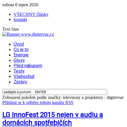
sobota 8 srpen 2026
VŠECHNY články
kontakt
Text Size
Úvod
Co je to
Energie
Glosy
Před nákupem
Testy
Všehochuť
Zprávy
Zobrazení položek podle značky: televizory a projektory - digirevue
Přihlásit se k odběru tohoto kanálu RSS
LG InnoFest 2015 nejen v audiu a
domácích spotřebičích