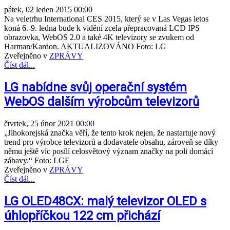
pátek, 02 leden 2015 00:00
Na veletrhu International CES 2015, který se v Las Vegas letos
koná 6.-9. ledna bude k vidění zcela přepracovaná LCD IPS
obrazovka, WebOS 2.0 a také 4K televizory se zvukem od
Harman/Kardon. AKTUALIZOVÁNO Foto: LG
Zveřejněno v
ZPRÁVY
Číst dál...
LG nabídne svůj operační systém
WebOS dalším výrobcům televizorů
čtvrtek, 25 únor 2021 00:00
„Jihokorejská značka věří, že tento krok nejen, že nastartuje nový
trend pro výrobce televizorů a dodavatele obsahu, zároveň se díky
němu ještě víc posílí celosvětový význam značky na poli domácí
zábavy.“ Foto: LGE
Zveřejněno v
ZPRÁVY
Číst dál...
LG OLED48CX: malý televizor OLED s
úhlopříčkou 122 cm přichází