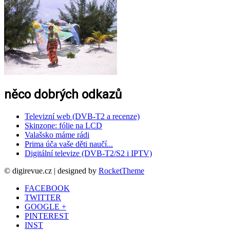
něco dobrých odkazů
Televizní web (DVB-T2 a recenze)
Skinzone: fólie na LCD
Valašsko máme rádi
Prima úča vaše děti naučí...
Digitální televize (DVB-T2/S2 i IPTV)
© digirevue.cz | designed by
RocketTheme
FACEBOOK
TWITTER
GOOGLE +
PINTEREST
INST