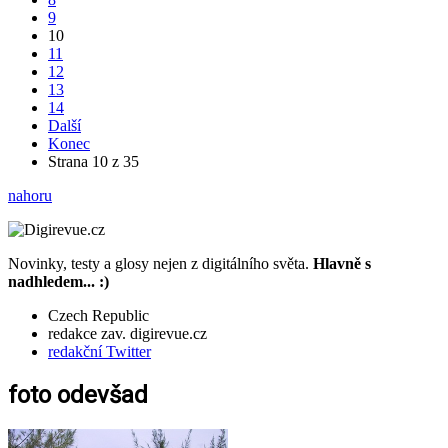
9
10
11
12
13
14
Další
Konec
Strana 10 z 35
nahoru
Novinky, testy a glosy nejen z digitálního světa.
Hlavně s
nadhledem... :)
Czech Republic
redakce zav. digirevue.cz
redakční Twitter
foto odevšad