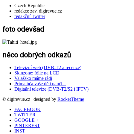
Czech Republic
redakce zav. digirevue.cz
redakční Twitter
foto odevšad
něco dobrých odkazů
Televizní web (DVB-T2 a recenze)
Skinzone: fólie na LCD
Valašsko máme rádi
Prima úča vaše děti naučí...
Digitální televize (DVB-T2/S2 i IPTV)
© digirevue.cz | designed by
RocketTheme
FACEBOOK
TWITTER
GOOGLE +
PINTEREST
INST