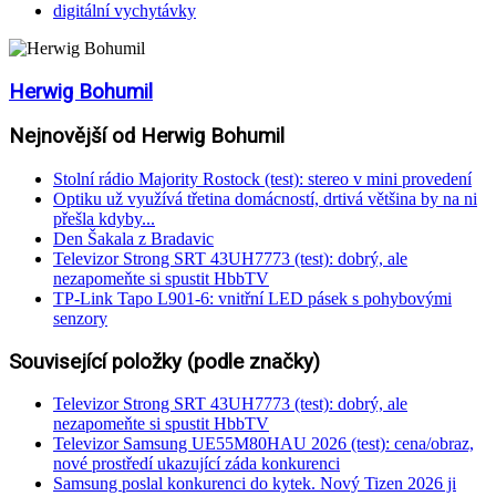
digitální vychytávky
Herwig Bohumil
Nejnovější od Herwig Bohumil
Stolní rádio Majority Rostock (test): stereo v mini provedení
Optiku už využívá třetina domácností, drtivá většina by na ni
přešla kdyby...
Den Šakala z Bradavic
Televizor Strong SRT 43UH7773 (test): dobrý, ale
nezapomeňte si spustit HbbTV
TP-Link Tapo L901-6: vnitřní LED pásek s pohybovými
senzory
Související položky (podle značky)
Televizor Strong SRT 43UH7773 (test): dobrý, ale
nezapomeňte si spustit HbbTV
Televizor Samsung UE55M80HAU 2026 (test): cena/obraz,
nové prostředí ukazující záda konkurenci
Samsung poslal konkurenci do kytek. Nový Tizen 2026 ji