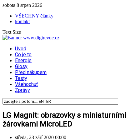
sobota 8 srpen 2026
VŠECHNY články
kontakt
Text Size
Úvod
Co je to
Energie
Glosy
Před nákupem
Testy
Všehochuť
Zprávy
LG Magnit: obrazovky s miniaturními
žárovkami MicroLED
středa, 23 září 2020 00:00