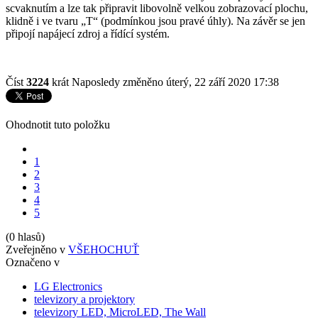
scvaknutím a lze tak připravit libovolně velkou zobrazovací plochu,
klidně i ve tvaru „T“ (podmínkou jsou pravé úhly). Na závěr se jen
připojí napájecí zdroj a řídící systém.
Číst
3224
krát
Naposledy změněno úterý, 22 září 2020 17:38
Ohodnotit tuto položku
1
2
3
4
5
(0 hlasů)
Zveřejněno v
VŠEHOCHUŤ
Označeno v
LG Electronics
televizory a projektory
televizory LED, MicroLED, The Wall