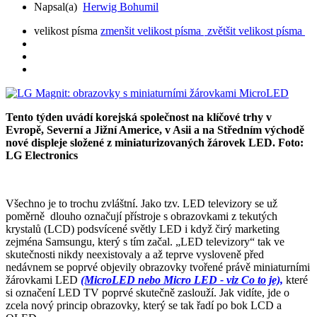
Napsal(a)
Herwig Bohumil
velikost písma
zmenšit velikost písma
zvětšit velikost písma
Tento týden uvádí korejská společnost na klíčové trhy v
Evropě, Severní a Jižní Americe, v Asii a na Středním východě
nové displeje složené z miniaturizovaných žárovek LED. Foto:
LG Electronics
Všechno je to trochu zvláštní. Jako tzv. LED televizory se už
poměrně dlouho označují přístroje s obrazovkami z tekutých
krystalů (LCD) podsvícené světly LED i když čirý marketing
zejména Samsungu, který s tím začal. „LED televizory“ tak ve
skutečnosti nikdy neexistovaly a až teprve vysloveně před
nedávnem se poprvé objevily obrazovky tvořené právě miniaturními
žárovkami LED
(MicroLED nebo Micro LED - viz Co to je),
které
si označení LED TV poprvé skutečně zaslouží. Jak vidíte, jde o
zcela nový princip obrazovky, který se tak řadí po bok LCD a