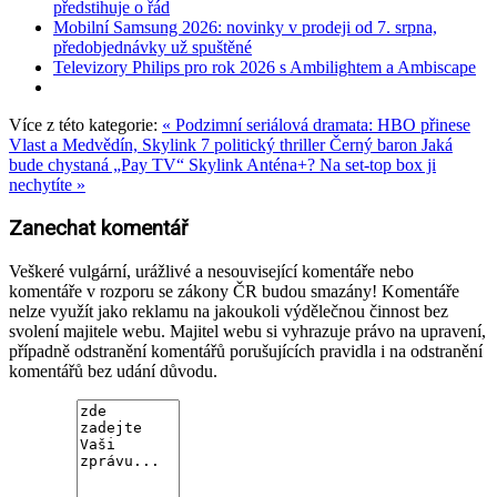
předstihuje o řád
Mobilní Samsung 2026: novinky v prodeji od 7. srpna,
předobjednávky už spuštěné
Televizory Philips pro rok 2026 s Ambilightem a Ambiscape
Více z této kategorie:
« Podzimní seriálová dramata: HBO přinese
Vlast a Medvědín, Skylink 7 politický thriller Černý baron
Jaká
bude chystaná „Pay TV“ Skylink Anténa+? Na set-top box ji
nechytíte »
Zanechat komentář
Veškeré vulgární, urážlivé a nesouvisející komentáře nebo
komentáře v rozporu se zákony ČR budou smazány! Komentáře
nelze využít jako reklamu na jakoukoli výdělečnou činnost bez
svolení majitele webu. Majitel webu si vyhrazuje právo na upravení,
případně odstranění komentářů porušujících pravidla i na odstranění
komentářů bez udání důvodu.