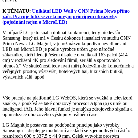
OLED.
K TÉMATU:
Unikátní LED Wall v CNN Prima News přímo
září. Pracuje totiž se zcela novým principem obrazovky
(pojednání nejen o MicroLED)
V případě LG je to snaha dohnat konkurenci, tedy především
Samsung, který už má v Česku dokonce i instalaci ve studiu CNN
Prima News. LG Magnit, v jehož názvu kupodivu nevidíme ani
LED ani MicroLED je podle výrobce určen „pro náročné
zákazníky, kteří hledají řešení displeje o velikosti 163 palců (414
cm) v rozlišení 4K pro sledování filmů, seriálů a sportovních
přenosů.“ Ve skutečnosti tedy nyní míří především do komerčních a
veřejných prostor, výstavišť, hotelových hal, luxusních butiků,
výstavních sálů, apod.
Vše pracuje na platformě LG WebOS, která se využitá u televizorů
značky, a používá se také obrazový procesor Alpha (α) s umělou
inteligencí (AI). Jeho hlavní funkcí je analýza zdrojového signálu a
optimalizace obrazového výstupu v reálném čase.
LG Magnit je postaven na podobném principu jako výrobky
Samsungu – displej je modulární a skládá se z jednotlivých částí o
rozměrech 600 x 337,5 x 44,9 mm. Celek vytvoříte prostým