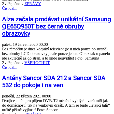
Zveřejněno v
ZPRÁVY
Číst dál...
Alza začala prodávat unikátní Samsung
QE65Q950T bez černé obruby
obrazovky
pátek, 19 červen 2020 00:00
Bez rámečku je dnes kdejaký televizor (je u nich pouze po straně),
bez obruby LCD obrazovky je ale pouze jeden. Obraz tak u panelu
jde skutečně až do stran, a to jinde neuvidíte! Foto: Samsung
Zveřejněno v
VŠEHOCHUŤ
Číst dál...
Antény Sencor SDA 212 a Sencor SDA
532 do pokoje i na ven
pondělí, 22 březen 2021 00:00
Dvojice antén pro příjem DVB-T2 méně obvyklých tvarů míří jak
do domácností, tak na venkovní držák. A tam se bude „létající talíř“
určitě pěkně vyjímat! Foto: Sencor