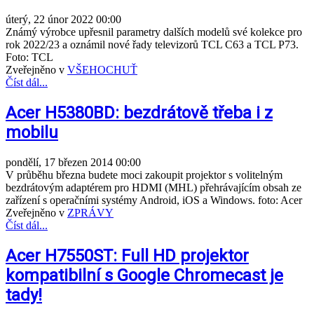
úterý, 22 únor 2022 00:00
Známý výrobce upřesnil parametry dalších modelů své kolekce pro
rok 2022/23 a oznámil nové řady televizorů TCL C63 a TCL P73.
Foto: TCL
Zveřejněno v
VŠEHOCHUŤ
Číst dál...
Acer H5380BD: bezdrátově třeba i z
mobilu
pondělí, 17 březen 2014 00:00
V průběhu března budete moci zakoupit projektor s volitelným
bezdrátovým adaptérem pro HDMI (MHL) přehrávajícím obsah ze
zařízení s operačními systémy Android, iOS a Windows. foto: Acer
Zveřejněno v
ZPRÁVY
Číst dál...
Acer H7550ST: Full HD projektor
kompatibilní s Google Chromecast je
tady!