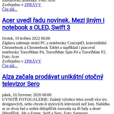
zobrazovací jednotku. Foto: Acer
Zveřejněno v
ZPRÁVY
Číst dál...
Acer uvedl řadu novinek. Mezi jiným i
notebook s OLED, Swift 3
čtvrtek, 19 květen 2022 00:00
Záplava zahrnuje stolní PC a notebooky ConceptD, konvertibilní
Chromebook a Chromebook Tablet a například i pracovní
notebooky TravelMate P4, TravelMate Spin P4 a TravelMate P2.
Foto: Acer
Zveřejněno v
ZPRÁVY
Číst dál...
Alza začala prodávat unikátní otočný
televizor Sero
pátek, 10 červenec 2020 00:00
UVNITŘ FOTOGALERIE: Známý výrobce letos uvedl více tzv.
designových, nebo chcete-li stylových televizorů než loni. Nabídka
se ze dvou řad a sedmi úhlopříček rozrostla na tři řady a deset
úhlopříček. Jde o Frame, Serif a Sero. Foto: Samsung