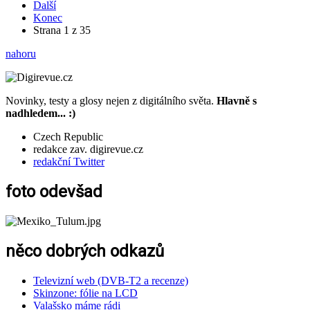
Další
Konec
Strana 1 z 35
nahoru
Novinky, testy a glosy nejen z digitálního světa.
Hlavně s
nadhledem... :)
Czech Republic
redakce zav. digirevue.cz
redakční Twitter
foto odevšad
něco dobrých odkazů
Televizní web (DVB-T2 a recenze)
Skinzone: fólie na LCD
Valašsko máme rádi