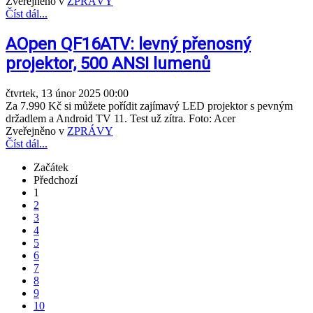
Zveřejněno v
ZPRÁVY
Číst dál...
AOpen QF16ATV: levný přenosný
projektor, 500 ANSI lumenů
čtvrtek, 13 únor 2025 00:00
Za 7.990 Kč si můžete pořídit zajímavý LED projektor s pevným
držadlem a Android TV 11. Test už zítra. Foto: Acer
Zveřejněno v
ZPRÁVY
Číst dál...
Začátek
Předchozí
1
2
3
4
5
6
7
8
9
10