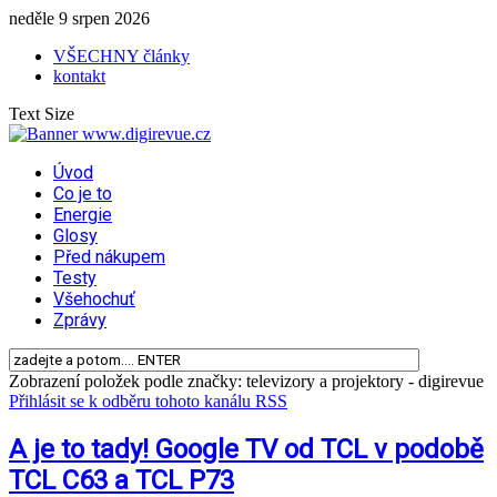
neděle 9 srpen 2026
VŠECHNY články
kontakt
Text Size
Úvod
Co je to
Energie
Glosy
Před nákupem
Testy
Všehochuť
Zprávy
Zobrazení položek podle značky: televizory a projektory - digirevue
Přihlásit se k odběru tohoto kanálu RSS
A je to tady! Google TV od TCL v podobě
TCL C63 a TCL P73