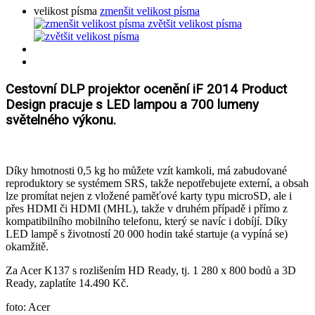
velikost písma
zmenšit velikost písma
zvětšit velikost písma
Cestovní DLP projektor ocenění iF 2014 Product
Design pracuje s LED lampou a 700 lumeny
světelného výkonu.
Díky hmotnosti 0,5 kg ho můžete vzít kamkoli, má zabudované
reproduktory se systémem SRS, takže nepotřebujete externí, a obsah
lze promítat nejen z vložené paměťové karty typu microSD, ale i
přes HDMI či HDMI (MHL), takže v druhém případě i přímo z
kompatibilního mobilního telefonu, který se navíc i dobíjí. Díky
LED lampě s životností 20 000 hodin také startuje (a vypíná se)
okamžitě.
Za Acer K137 s rozlišením HD Ready, tj. 1 280 x 800 bodů a 3D
Ready, zaplatíte 14.490 Kč.
foto: Acer