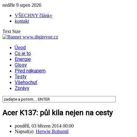
neděle 9 srpen 2026
VŠECHNY články
kontakt
Text Size
Úvod
Co je to
Energie
Glosy
Před nákupem
Testy
Všehochuť
Zprávy
Acer K137: půl kila nejen na cesty
pondělí, 03 březen 2014 00:00
Napsal(a)
Herwig Bohumil