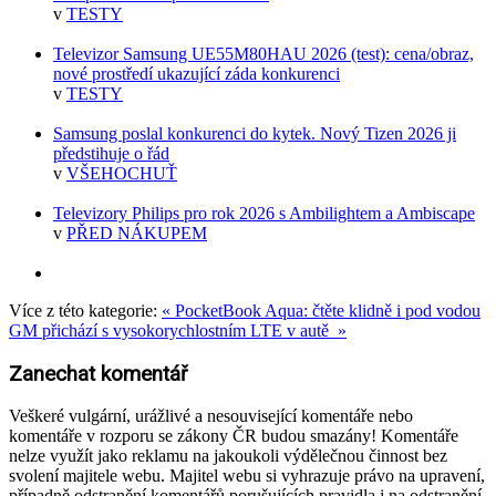
v
TESTY
Televizor Samsung UE55M80HAU 2026 (test): cena/obraz,
nové prostředí ukazující záda konkurenci
v
TESTY
Samsung poslal konkurenci do kytek. Nový Tizen 2026 ji
předstihuje o řád
v
VŠEHOCHUŤ
Televizory Philips pro rok 2026 s Ambilightem a Ambiscape
v
PŘED NÁKUPEM
Více z této kategorie:
« PocketBook Aqua: čtěte klidně i pod vodou
GM přichází s vysokorychlostním LTE v autě »
Zanechat komentář
Veškeré vulgární, urážlivé a nesouvisející komentáře nebo
komentáře v rozporu se zákony ČR budou smazány! Komentáře
nelze využít jako reklamu na jakoukoli výdělečnou činnost bez
svolení majitele webu. Majitel webu si vyhrazuje právo na upravení,
případně odstranění komentářů porušujících pravidla i na odstranění