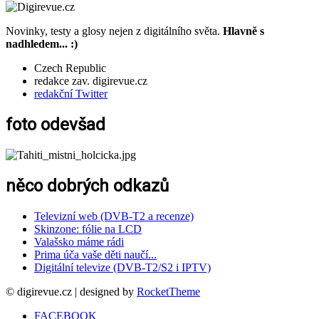
Novinky, testy a glosy nejen z digitálního světa.
Hlavně s
nadhledem... :)
Czech Republic
redakce zav. digirevue.cz
redakční Twitter
foto odevšad
něco dobrých odkazů
Televizní web (DVB-T2 a recenze)
Skinzone: fólie na LCD
Valašsko máme rádi
Prima úča vaše děti naučí...
Digitální televize (DVB-T2/S2 i IPTV)
© digirevue.cz | designed by
RocketTheme
FACEBOOK