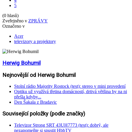
4
5
(0 hlasů)
Zveřejněno v
ZPRÁVY
Označeno v
Acer
televizory a projektory
Herwig Bohumil
Nejnovější od Herwig Bohumil
Stolní rádio Majority Rostock (test): stereo v mini provedení
Optiku už využívá třetina domácností, drtivá většina by na ni
přešla kdyby...
Den Šakala z Bradavic
Související položky (podle značky)
Televizor Strong SRT 43UH7773 (test): dobrý, ale
nezapomeňte si spustit HbbTV