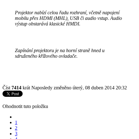
Projektor nabízí celou řadu rozhraní, včetně napojení
mobilu přes HDMI (MHL), USB či audio vstup. Audio
výstup obstarává klasické HMDI.
Zapínání projektoru je na horní straně hned u
sdruženého křížového ovladače.
Číst
7414
krát
Naposledy změněno úterý, 08 duben 2014 20:32
Ohodnotit tuto položku
1
2
3