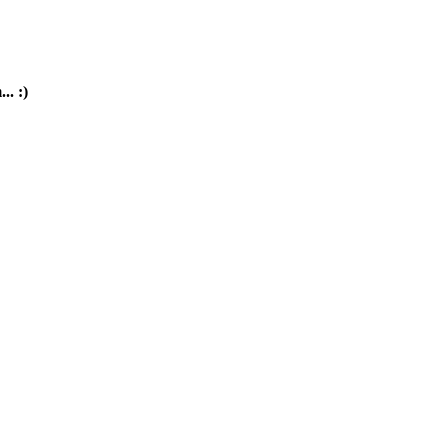
.. :)