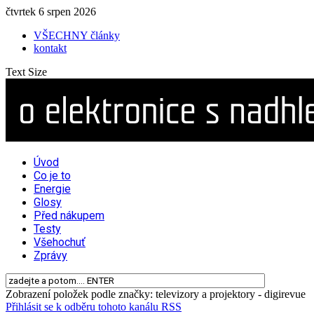
čtvrtek 6 srpen 2026
VŠECHNY články
kontakt
Text Size
Úvod
Co je to
Energie
Glosy
Před nákupem
Testy
Všehochuť
Zprávy
Zobrazení položek podle značky: televizory a projektory - digirevue
Přihlásit se k odběru tohoto kanálu RSS