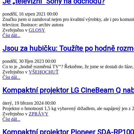
Je „televizní“ Sony na odchodu?
pondělí, 16 srpen 2021 00:00
Značku jsem si zamiloval nejen pro kvalitní výrobky, ale i pro komun
televizor. Ilustrace: archiv autora
Zveřejněno v
GLOSY
Číst dál...
Jsou za hubičku: Toužíte po hodně rozm
pondělí, 30 říjen 2023 00:00
Co to je „hodně rozměrná TV“? Řekněme, že jsme se dostali do fáze
Zveřejněno v
VŠEHOCHUŤ
Číst dál...
Kompaktní projektor LG CineBeam Q nabí
úterý, 19 březen 2024 00:00
Projektor o hmotnosti 1,5 kg vybavený držadlem, ale napájený jen z 
Zveřejněno v
ZPRÁVY
Číst dál...
Kompaktní projektor Pioneer SDA-RP100 