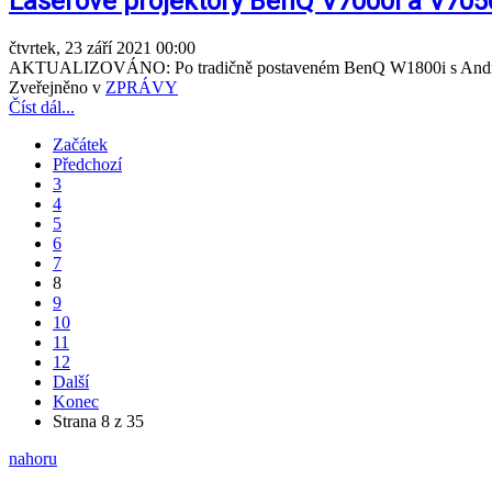
Laserové projektory BenQ V7000i a V7050
čtvrtek, 23 září 2021 00:00
AKTUALIZOVÁNO: Po tradičně postaveném BenQ W1800i s Android TV 
Zveřejněno v
ZPRÁVY
Číst dál...
Začátek
Předchozí
3
4
5
6
7
8
9
10
11
12
Další
Konec
Strana 8 z 35
nahoru