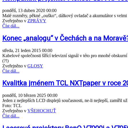
pondělí, 13 duben 2020 00:00
Malé rozměry, pěkné „ouško“, dálkový ovladač a akumulátor s velmi
Zveřejněno v
ZPRÁVY
Číst dál...
Konec „analogu“ v Čechách a na Moravě? 
středa, 21 leden 2015 00:00
Kabelové společnosti šířící televizní signál v této pro mnohé obskur
(?!)
Zveřejněno v
GLOSY
Číst dál...
Kvalitka jménem TCL NXTpaper v roce 2
pondělí, 10 březen 2025 00:00
Jeden z nejlepších LCD displejů současnosti, ne-li nejlepší, zamířil u
Foto: TCL
Zveřejněno v
VŠEHOCHUŤ
Číst dál...