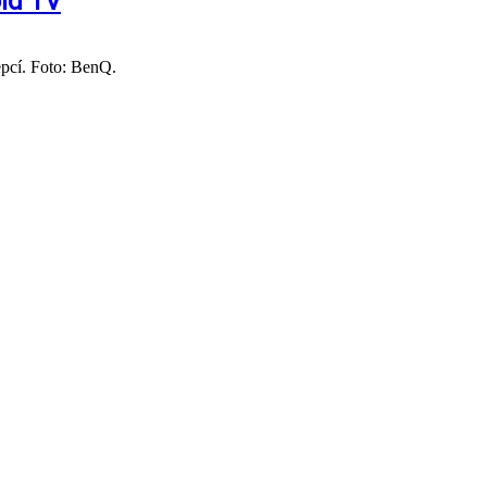
oid TV
pcí. Foto: BenQ.