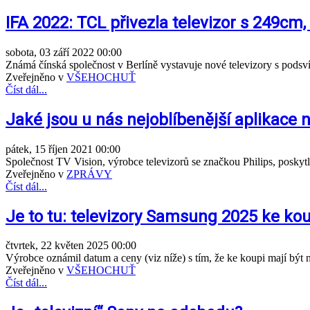
IFA 2022: TCL přivezla televizor s 249cm,
sobota, 03 září 2022 00:00
Známá čínská společnost v Berlíně vystavuje nové televizory s pod
Zveřejněno v
VŠEHOCHUŤ
Číst dál...
Jaké jsou u nás nejoblíbenější aplikace 
pátek, 15 říjen 2021 00:00
Společnost TV Vision, výrobce televizorů se značkou Philips, poskytl
Zveřejněno v
ZPRÁVY
Číst dál...
Je to tu: televizory Samsung 2025 ke kou
čtvrtek, 22 květen 2025 00:00
Výrobce oznámil datum a ceny (viz níže) s tím, že ke koupi mají být n
Zveřejněno v
VŠEHOCHUŤ
Číst dál...