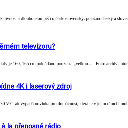
ikativnost a dlouholetou péči o československý, potažmo český a slovens
ěrném televizoru?
, kdy je 160, 165 cm pokládáno pouze za „velkou…“ Foto: archiv autor
dne 4K i laserový zdroj
230 V? Tak vypadá novinka pro domácnost, která je v jejím rámci i mob
à la přenosné rádio