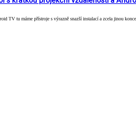
i s krátkou projekční vzdáleností a Andr
tu máme přístroje s výrazně snazší instalací a zcela jinou konce