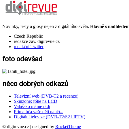
Novinky, testy a glosy nejen z digitálního světa.
Hlavně s nadhledem.
Czech Republic
redakce zav. digirevue.cz
redakční Twitter
foto odevšad
něco dobrých odkazů
Televizní web (DVB-T2 a recenze)
Skinzone: fólie na LCD
Valašsko máme rádi
Prima úča vaše děti naučí...
Digitální televize (DVB-T2/S2 i IPTV)
© digirevue.cz | designed by
RocketTheme