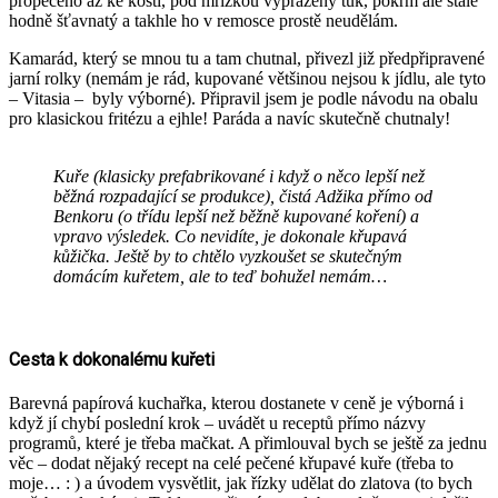
propečeno až ke kosti, pod mřížkou vypražený tuk, pokrm ale stále
hodně šťavnatý a takhle ho v remosce prostě neudělám.
Kamarád, který se mnou tu a tam chutnal, přivezl již předpřipravené
jarní rolky (nemám je rád, kupované většinou nejsou k jídlu, ale tyto
– Vitasia – byly výborné). Připravil jsem je podle návodu na obalu
pro klasickou fritézu a ejhle! Paráda a navíc skutečně chutnaly!
Kuře (klasicky prefabrikované i když o něco lepší než
běžná rozpadající se produkce), čistá Adžika přímo od
Benkoru (o třídu lepší než běžně kupované koření) a
vpravo výsledek. Co nevidíte, je dokonale křupavá
kůžička. Ještě by to chtělo vyzkoušet se skutečným
domácím kuřetem, ale to teď bohužel nemám…
Cesta k dokonalému kuřeti
Barevná papírová kuchařka, kterou dostanete v ceně je výborná i
když jí chybí poslední krok – uvádět u receptů přímo názvy
programů, které je třeba mačkat. A přimlouval bych se ještě za jednu
věc – dodat nějaký recept na celé pečené křupavé kuře (třeba to
moje… : ) a úvodem vysvětlit, jak řízky udělat do zlatova (to bych