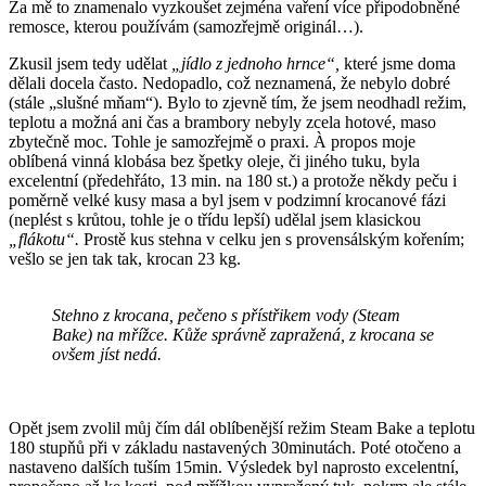
Za mě to znamenalo vyzkoušet zejména vaření více připodobněné
remosce, kterou používám (samozřejmě originál…).
Zkusil jsem tedy udělat
„jídlo z jednoho hrnce“,
které jsme doma
dělali docela často. Nedopadlo, což neznamená, že nebylo dobré
(stále „slušné mňam“). Bylo to zjevně tím, že jsem neodhadl režim,
teplotu a možná ani čas a brambory nebyly zcela hotové, maso
zbytečně moc. Tohle je samozřejmě o praxi. À propos moje
oblíbená vinná klobása bez špetky oleje, či jiného tuku, byla
excelentní (předehřáto, 13 min. na 180 st.) a protože někdy peču i
poměrně velké kusy masa a byl jsem v podzimní krocanové fázi
(neplést s krůtou, tohle je o třídu lepší) udělal jsem klasickou
„flákotu“.
Prostě kus stehna v celku jen s provensálským kořením;
vešlo se jen tak tak, krocan 23 kg.
Stehno z krocana, pečeno s přístřikem vody (Steam
Bake) na mřížce. Kůže správně zapražená, z krocana se
ovšem jíst nedá.
Opět jsem zvolil můj čím dál oblíbenější režim Steam Bake a teplotu
180 stupňů při v základu nastavených 30minutách. Poté otočeno a
nastaveno dalších tuším 15min. Výsledek byl naprosto excelentní,