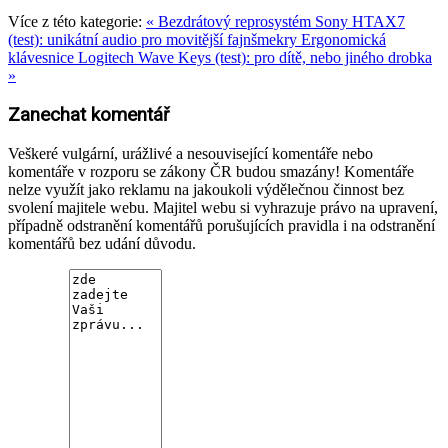
Více z této kategorie:
« Bezdrátový reprosystém Sony HTAX7
(test): unikátní audio pro movitější fajnšmekry
Ergonomická
klávesnice Logitech Wave Keys (test): pro dítě, nebo jiného drobka
»
Zanechat komentář
Veškeré vulgární, urážlivé a nesouvisející komentáře nebo
komentáře v rozporu se zákony ČR budou smazány! Komentáře
nelze využít jako reklamu na jakoukoli výdělečnou činnost bez
svolení majitele webu. Majitel webu si vyhrazuje právo na upravení,
případně odstranění komentářů porušujících pravidla i na odstranění
komentářů bez udání důvodu.