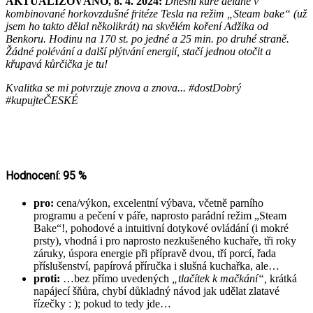
AKTUALIZOVÁNO, 8. 4. 2024:
Dnešní kuře dělané v
kombinované horkovzdušné fritéze Tesla na režim „Steam bake“ (už
jsem ho takto dělal několikrát) na skvělém koření Adžika od
Benkoru. Hodinu na 170 st. po jedné a 25 min. po druhé straně.
Žádné polévání a další plýtvání energií, stačí jednou otočit a
křupavá kůrčička je tu!
Kvalitka se mi potvrzuje znova a znova... #dostDobrý
#kupujteČESKÉ
Hodnocení: 95 %
pro:
cena/výkon, excelentní výbava, včetně parního
programu a pečení v páře, naprosto parádní režim „Steam
Bake“!, pohodové a intuitivní dotykové ovládání (i mokré
prsty), vhodná i pro naprosto nezkušeného kuchaře, tři roky
záruky, úspora energie při přípravě dvou, tří porcí, řada
příslušenství, papírová příručka i slušná kuchařka, ale…
proti:
…bez přímo uvedených
„tlačítek k mačkání“,
krátká
napájecí šňůra, chybí důkladný návod jak udělat zlatavé
řízečky : ); pokud to tedy jde…