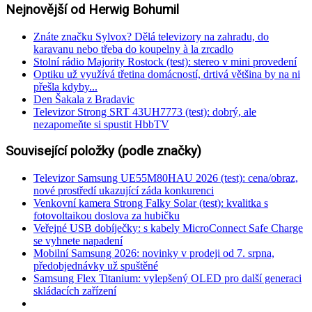
Nejnovější od Herwig Bohumil
Znáte značku Sylvox? Dělá televizory na zahradu, do
karavanu nebo třeba do koupelny à la zrcadlo
Stolní rádio Majority Rostock (test): stereo v mini provedení
Optiku už využívá třetina domácností, drtivá většina by na ni
přešla kdyby...
Den Šakala z Bradavic
Televizor Strong SRT 43UH7773 (test): dobrý, ale
nezapomeňte si spustit HbbTV
Související položky (podle značky)
Televizor Samsung UE55M80HAU 2026 (test): cena/obraz,
nové prostředí ukazující záda konkurenci
Venkovní kamera Strong Falky Solar (test): kvalitka s
fotovoltaikou doslova za hubičku
Veřejné USB dobíječky: s kabely MicroConnect Safe Charge
se vyhnete napadení
Mobilní Samsung 2026: novinky v prodeji od 7. srpna,
předobjednávky už spuštěné
Samsung Flex Titanium: vylepšený OLED pro další generaci
skládacích zařízení