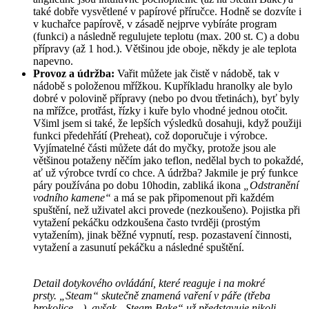
také dobře vysvětlené v papírové příručce. Hodně se dozvíte i
v kuchařce papírově, v zásadě nejprve vybíráte program
(funkci) a následně regulujete teplotu (max. 200 st. C) a dobu
přípravy (až 1 hod.). Většinou jde oboje, někdy je ale teplota
napevno.
Provoz a údržba:
Vařit můžete jak čistě v nádobě, tak v
nádobě s položenou mřížkou. Kupříkladu hranolky ale bylo
dobré v polovině přípravy (nebo po dvou třetinách), byť byly
na mřížce, protřást, řízky i kuře bylo vhodné jednou otočit.
Všiml jsem si také, že lepších výsledků dosahuji, když použiji
funkci předehřátí (Preheat), což doporučuje i výrobce.
Vyjímatelné části můžete dát do myčky, protože jsou ale
většinou potaženy něčím jako teflon, nedělal bych to pokaždé,
ať už výrobce tvrdí co chce. A údržba? Jakmile je prý funkce
páry používána po dobu 10hodin, zabliká ikona
„Odstranění
vodního kamene“
a má se pak připomenout při každém
spuštění, než uživatel akci provede (nezkoušeno). Pojistka při
vytažení pekáčku odzkoušena často tvrději (prostým
vytažením), jinak běžné vypnutí, resp. pozastavení činnosti,
vytažení a zasunutí pekáčku a následné spuštění.
Detail dotykového ovládání, které reaguje i na mokré
prsty. „Steam“ skutečně znamená vaření v páře (třeba
brokolice…), avšak „Steam Bake“ už představuje nikoli