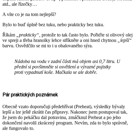
atd., ale řízečky…
A víte co je na tom nejlepší?
Bylo to buď úplně bez tuku, nebo prakticky bez tuku.
Říkám
„prakticky“,
protože to tak často bylo. Pořiďte si olivový olej
ve spreji a třeba hranolky lehce stříkněte a oni hned chytnou
„lepší“
barvu. Osvědčilo se mi to i u obalovaného sýra.
Nádoba na vodu v zadní části má objem asi 0,7 litru. U
přední si povšimněte si osvětlení a výrazné pojistky
proti vypadnutí koše. Mačkala se ale dobře.
Pár praktických poznámek
Obecně vzato doporučuji předehřívat (Preheat), výsledky bývaly
lepší a lze ještě zkrátit čas přípravy. Nakonec jsem postupoval tak,
že jsem do pekáčku dal potravinu, zmáčknul Preheat a po jeho
dokončení navolil zkrácený program. Nevím, zda to bylo správně,
ale fungovalo to.