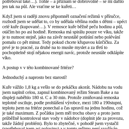
potřeboval také…). Tohle – a přiznám se dobrovolně – se mi dařilo
jen tak na půl. Ale vraťme se ke kuřeti…
Když jsem si raději znovu připomněl označení režimů v příručce,
rozhodl jsem se udělat to, co by udělala většina rodin s dětmi – upéct
celé kuře (kupované…). V remosce kuře běžně peču hodinu a půl,
otáčím ho po asi hodině. Remoska má spirálu pouze ve víku, takže
je to nutnost stejně, jako na závěr neustálé potírání nebo polévání
pomalu co pět minut. Tedy pokud chcete křupavou kůrčičku. Za
prvé je to pracné, za druhé na to musíte myslet a za třetí to
pochopitelně stojí nějakou energii navíc, protože neustále odklápíte
víko.
A postup v v této kombinované fritéze?
Jednoduchý a naprosto bez starostí!
Kuře vážilo 1,8 kg a vešlo se do pekáčku akorát. Nádobu na vodu
jsem naplnil celou, zapnul kombinovaný režim Steam Bake a na
displeji naběhlo 180 st. C a 30 min. Protože zmiňovaná remoska
teplotně osciluje, podle prohlášení výrobce, mezi 180 a 190stupni,
teplotu jsem na fritéze ponechal a čas upravil na jednu hodinu, což
je také maximum. Z počátku jsem měl trochu obavy a proto jsem
průběžně kontroloval stav vody v nádobce (doplnit jde za provozu,
takže žádný problém). Bylo to zbytečné, v pohodě jsem vystačil
(spotřeboval jsem asi polovinu) a v tomto režimu není využíván