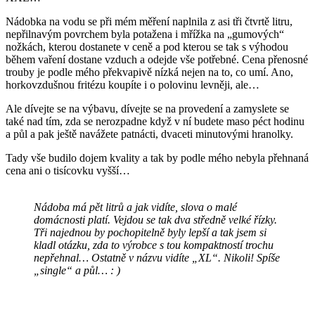
Nádobka na vodu se při mém měření naplnila z asi tři čtvrtě litru,
nepřilnavým povrchem byla potažena i mřížka na „gumových“
nožkách, kterou dostanete v ceně a pod kterou se tak s výhodou
během vaření dostane vzduch a odejde vše potřebné. Cena přenosné
trouby je podle mého překvapivě nízká nejen na to, co umí. Ano,
horkovzdušnou fritézu koupíte i o polovinu levněji, ale…
Ale dívejte se na výbavu, dívejte se na provedení a zamyslete se
také nad tím, zda se nerozpadne když v ní budete maso péct hodinu
a půl a pak ještě navážete patnácti, dvaceti minutovými hranolky.
Tady vše budilo dojem kvality a tak by podle mého nebyla přehnaná
cena ani o tisícovku vyšší…
Nádoba má pět litrů a jak vidíte, slova o malé
domácnosti platí. Vejdou se tak dva středně velké řízky.
Tři najednou by pochopitelně byly lepší a tak jsem si
kladl otázku, zda to výrobce s tou kompaktností trochu
nepřehnal… Ostatně v názvu vidíte „XL“. Nikoli! Spíše
„single“ a půl… : )