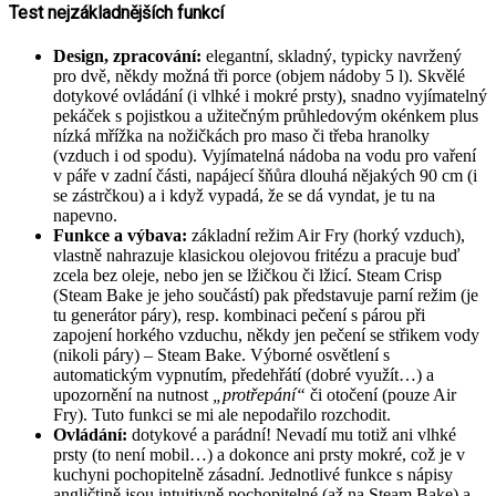
Test nejzákladnějších funkcí
Design, zpracování:
elegantní, skladný, typicky navržený
pro dvě, někdy možná tři porce (objem nádoby 5 l). Skvělé
dotykové ovládání (i vlhké i mokré prsty), snadno vyjímatelný
pekáček s pojistkou a užitečným průhledovým okénkem plus
nízká mřížka na nožičkách pro maso či třeba hranolky
(vzduch i od spodu). Vyjímatelná nádoba na vodu pro vaření
v páře v zadní části, napájecí šňůra dlouhá nějakých 90 cm (i
se zástrčkou) a i když vypadá, že se dá vyndat, je tu na
napevno.
Funkce a výbava:
základní režim Air Fry (horký vzduch),
vlastně nahrazuje klasickou olejovou fritézu a pracuje buď
zcela bez oleje, nebo jen se lžičkou či lžicí. Steam Crisp
(Steam Bake je jeho součástí) pak představuje parní režim (je
tu generátor páry), resp. kombinaci pečení s párou při
zapojení horkého vzduchu, někdy jen pečení se střikem vody
(nikoli páry) – Steam Bake. Výborné osvětlení s
automatickým vypnutím, předehřátí (dobré využít…) a
upozornění na nutnost
„protřepání“
či otočení (pouze Air
Fry). Tuto funkci se mi ale nepodařilo rozchodit.
Ovládání:
dotykové a parádní! Nevadí mu totiž ani vlhké
prsty (to není mobil…) a dokonce ani prsty mokré, což je v
kuchyni pochopitelně zásadní. Jednotlivé funkce s nápisy
angličtině jsou intuitivně pochopitelné (až na Steam Bake) a