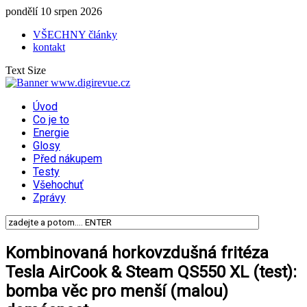
pondělí 10 srpen 2026
VŠECHNY články
kontakt
Text Size
Úvod
Co je to
Energie
Glosy
Před nákupem
Testy
Všehochuť
Zprávy
Kombinovaná horkovzdušná fritéza
Tesla AirCook & Steam QS550 XL (test):
bomba věc pro menší (malou)