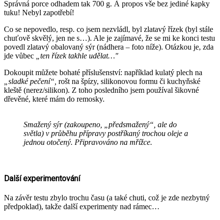
Správná porce odhadem tak 700 g. À propos vše bez jediné kapky
tuku! Nebyl zapotřebí!
Co se nepovedlo, resp. co jsem nezvládl, byl zlatavý řízek (byl stále
chuťově skvělý, jen ne s…). Ale je zajímavé, že se mi ke konci testu
povedl zlatavý obalovaný sýr (nádhera – foto níže). Otázkou je, zda
jde vůbec
„ten řízek takhle udělat…"
Dokoupit můžete bohaté příslušenství: například kulatý plech na
„sladké pečení“,
rošt na špízy, silikonovou formu či kuchyňské
kleště (nerez/silikon). Z toho posledního jsem používal šikovné
dřevěné, které mám do remosky.
Smažený sýr (zakoupeno, „předsmažený“, ale do
světla) v průběhu přípravy postříkaný trochou oleje a
jednou otočený. Připravováno na mřížce.
Další experimentování
Na závěr testu zbylo trochu času (a také chuti, což je zde nezbytný
předpoklad), takže další experimenty nad rámec…