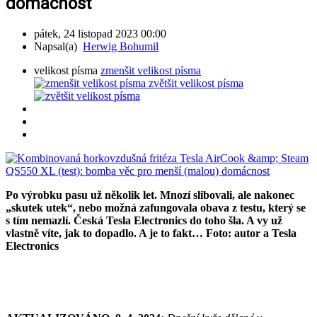
domácnost
pátek, 24 listopad 2023 00:00
Napsal(a)
Herwig Bohumil
velikost písma
zmenšit velikost písma
zvětšit velikost písma
Po výrobku pasu už několik let. Mnozí slibovali, ale nakonec
„skutek utek“, nebo možná zafungovala obava z testu, který se
s tím nemazlí. Česká Tesla Electronics do toho šla. A vy už
vlastně víte, jak to dopadlo. A je to fakt… Foto: autor a Tesla
Electronics