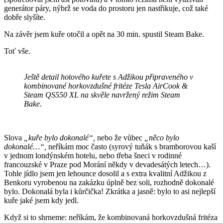
generátor páry, nýbrž se voda do prostoru jen nastřikuje, což také
dobře slyšíte.
Na závěr jsem kuře otočil a opět na 30 min. spustil Steam Bake.
Toť vše.
Ještě detail hotového kuřete s Adžikou připraveného v
kombinované horkovzdušné fritéze Tesla AirCook &
Steam QS550 XL na skvěle navržený režim Steam
Bake.
Slova
„kuře bylo dokonalé“,
nebo že vůbec
„něco bylo
dokonalé…“,
neříkám moc často (syrový tuňák s bramborovou kaší
v jednom londýnském hotelu, nebo třeba šneci v rodinné
francouzské v Praze pod Morání někdy v devadesátých letech…).
Tohle jídlo jsem jen lehounce dosolil a s extra kvalitní Adžikou z
Benkoru vyrobenou na zakázku úplně bez soli, rozhodně dokonalé
bylo. Dokonalá byla i kůrčička! Zkrátka a jasně: bylo to asi nejlepší
kuře jaké jsem kdy jedl.
Když si to shrneme: neříkám, že kombinovaná horkovzdušná fritéza