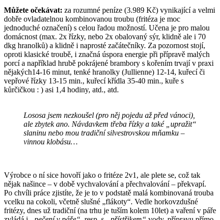
Můžete očekávat:
za rozumné peníze (3.989 Kč) vynikající a velmi
dobře ovladatelnou kombinovanou troubu (fritéza je moc
jednoduché označení) s celou řadou možností. Učena je pro malou
domácnost (max. 2x řízky, nebo 2x obalovaný sýr, klidně ale i 70
dkg hranolků) a klidně i naprosté začátečníky. Za pozornost stojí,
oproti klasické troubě, i značná úspora energie při přípravě malých
porcí a například hrubě pokrájené brambory s kořením trvají v praxi
nějakých14-16 minut, tenké hranolky (Jullienne) 12-14, kuřecí či
vepřové řízky 13-15 min., kuřecí křídla 35-40 min., kuře s
kůrčičkou : ) asi 1,4 hodiny, atd., atd.
Lososa jsem nezkoušel (pro něj pojedu až před vánoci),
ale zbytek ano. Návdavkem třeba řízky a také „upražit“
slaninu nebo mou tradiční silvestrovskou mňamku –
vinnou klobásu…
Výrobce o ní sice hovoří jako o fritéze 2v1, ale plete se, což tak
nějak našince – v době vychvalování a přechvalování – překvapí.
Po chvíli práce zjistíte, že je to v podstatě malá kombinovaná trouba
vcelku na cokoli, včetně slušné „flákoty“. Vedle horkovzdušné
fritézy, dnes už tradiční (na trhu je tuším kolem 10let) a vaření v páře
zvládá i
„pečení v páře“,
resp. s
„přístřikem“
vody, přípravu přímo