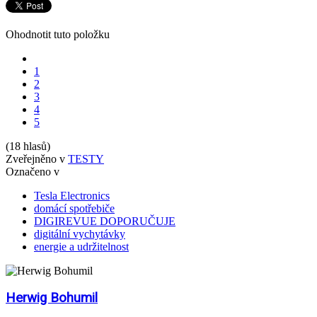
Ohodnotit tuto položku
1
2
3
4
5
(18 hlasů)
Zveřejněno v
TESTY
Označeno v
Tesla Electronics
domácí spotřebiče
DIGIREVUE DOPORUČUJE
digitální vychytávky
energie a udržitelnost
Herwig Bohumil