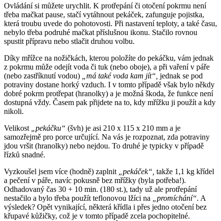
Ovládání si můžete urychlit. K protřepání či otočení pokrmu není
třeba mačkat pause, stačí vytáhnout pekáček, zafunguje pojistka,
která troubu uvede do pohotovosti. Při nastavení teploty, a také času,
nebylo třeba podruhé mačkat příslušnou ikonu. Stačilo rovnou
spustit přípravu nebo stlačit druhou volbu.
Díky mřížce na nožičkách, kterou položíte do pekáčku, vám jednak
z pokrmu může odejít voda či tuk (nebo oboje), a při vaření v páře
(nebo zastříknutí vodou)
„má také voda kam jít“,
jednak se pod
potraviny dostane horký vzduch. I v tomto případě však bylo někdy
dobré pokrm protřepat (hranolky) a je možná škoda, že funkce není
dostupná vždy. Časem pak přijdete na to, kdy mřížku ji použít a kdy
nikoli.
Velikost
„pekáčku“
(švh) je asi 210 x 115 x 210 mm a je
samozřejmě pro porce určující. Na vás je rozpoznat, zda potraviny
jdou vršit (hranolky) nebo nejdou. To druhé je typicky v případě
řízků snadné.
Vyzkoušel jsem více (hodně) zaplnit
„pekáček“,
takže 1,1 kg křídel
a pečení v páře, navíc pokusně bez mřížky (byla potřeba!).
Odhadovaný čas 30 + 10 min. (180 st.), tady už ale protřepání
nestačilo a bylo třeba použít teflonovou lžíci na
„promíchání“.
A
výsledek? Opět vynikající, některá křídla i přes jedno otočení bez
křupavé kůžičky, což je v tomto případě zcela pochopitelné.