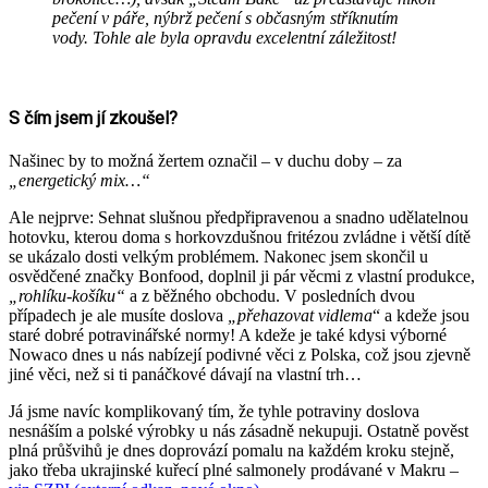
pečení v páře, nýbrž pečení s občasným stříknutím
vody. Tohle ale byla opravdu excelentní záležitost!
S čím jsem jí zkoušel?
Našinec by to možná žertem označil – v duchu doby – za
„energetický mix…“
Ale nejprve: Sehnat slušnou předpřipravenou a snadno udělatelnou
hotovku, kterou doma s horkovzdušnou fritézou zvládne i větší dítě
se ukázalo dosti velkým problémem. Nakonec jsem skončil u
osvědčené značky Bonfood, doplnil ji pár věcmi z vlastní produkce,
„rohlíku-košíku“
a z běžného obchodu. V posledních dvou
případech je ale musíte doslova
„přehazovat vidlema
“ a kdeže jsou
staré dobré potravinářské normy! A kdeže je také kdysi výborné
Nowaco dnes u nás nabízejí podivné věci z Polska, což jsou zjevně
jiné věci, než si ti panáčkové dávají na vlastní trh…
Já jsme navíc komplikovaný tím, že tyhle potraviny doslova
nesnáším a polské výrobky u nás zásadně nekupuji. Ostatně pověst
plná průšvihů je dnes doprovází pomalu na každém kroku stejně,
jako třeba ukrajinské kuřecí plné salmonely prodávané v Makru –