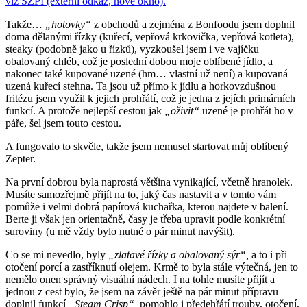
viz SZPI (externí odkaz, nové okno).
Takže…
„hotovky“
z obchodů a zejména z Bonfoodu jsem doplnil
doma dělanými řízky (kuřecí, vepřová krkovička, vepřová kotleta),
steaky (podobně jako u řízků), vyzkoušel jsem i ve vajíčku
obalovaný chléb, což je poslední dobou moje oblíbené jídlo, a
nakonec také kupované uzené (hm… vlastní už není) a kupovaná
uzená kuřecí stehna. Ta jsou už přímo k jídlu a horkovzdušnou
fritézu jsem využil k jejich prohřátí, což je jedna z jejích primárních
funkcí. A protože nejlepší cestou jak
„oživit“
uzené je prohřát ho v
páře, šel jsem touto cestou.
A fungovalo to skvěle, takže jsem nemusel startovat můj oblíbený
Zepter.
Na první dobrou byla naprostá většina vynikající, včetně hranolek.
Musíte samozřejmě přijít na to, jaký čas nastavit a v tomto vám
pomůže i velmi dobrá papírová kuchařka, kterou najdete v balení.
Berte ji však jen orientačně, časy je třeba upravit podle konkrétní
suroviny (u mě vždy bylo nutné o pár minut navýšit).
Co se mi nevedlo, byly
„zlatavé řízky a obalovaný sýr“,
a to i při
otočení porcí a zastříknutí olejem. Krmě to byla stále výtečná, jen to
nemělo onen správný visuální nádech. I na tohle musíte přijít a
jednou z cest bylo, že jsem na závěr ještě na pár minut přípravu
doplnil funkcí
„Steam Crisp“,
pomohlo i předehřátí trouby, otočení,