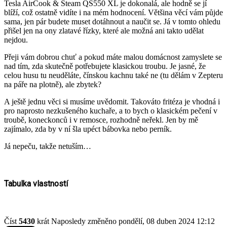
Tesla AirCook & Steam QS550 XL je dokonalá, ale hodně se jí
blíží, což ostatně vidíte i na mém hodnocení. Většina věcí vám půjde
sama, jen pár budete muset dotáhnout a naučit se. Já v tomto ohledu
přišel jen na ony zlatavé řízky, které ale možná ani takto udělat
nejdou.
Přeji vám dobrou chuť a pokud máte malou domácnost zamyslete se
nad tím, zda skutečně potřebujete klasickou troubu. Je jasné, že
celou husu tu neuděláte, čínskou kachnu také ne (tu dělám v Zepteru
na páře na plotně), ale zbytek?
A ještě jednu věci si musíme uvědomit. Takováto fritéza je vhodná i
pro naprosto nezkušeného kuchaře, a to bych o klasickém pečení v
troubě, koneckonců i v remosce, rozhodně neřekl. Jen by mě
zajímalo, zda by v ní šla upéct bábovka nebo perník.
Já nepeču, takže netuším…
Tabulka vlastností
Číst
5430
krát
Naposledy změněno pondělí, 08 duben 2024 12:12