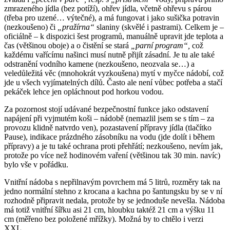
zmrazeného jídla (bez potíží), ohřev jídla, včetně ohřevu s párou
(třeba pro uzené… výtečné), a má fungovat i jako sušička potravin
(nezkoušeno) či
„pražírna“
slaniny (skvělé i pastrami). Celkem je –
oficiálně – k dispozici šest programů, manuálně upravit jde teplota a
čas (většinou oboje) a o čistění se stará
„parní program“,
což
každému vařícímu našinci musí nutně přijít zásadní. Je tu ale také
odstranění vodního kamene (nezkoušeno, neozvala se…) a
veledůležitá věc (mnohokrát vyzkoušena) mytí v myčce nádobí, což
jde u všech vyjímatelných dílů. Často ale není vůbec potřeba a stačí
pekáček lehce jen opláchnout pod horkou vodou.
Za pozornost stojí udávané bezpečnostní funkce jako odstavení
napájení při vyjmutém koši – nádobě (nemazlil jsem se s tím – za
provozu klidně natvrdo ven), pozastavení přípravy jídla (tlačítko
Pause), indikace prázdného zásobníku na vodu (jde dolít i během
přípravy) a je tu také ochrana proti přehřátí; nezkoušeno, nevím jak,
protože po více než hodinovém vaření (většinou tak 30 min. navíc)
bylo vše v pořádku.
Vnitřní nádoba s nepřilnavým povrchem má 5 litrů, rozměry tak na
jedno normální stehno z krocana a kachna po šantungsku by se v ní
rozhodně připravit nedala, protože by se jednoduše nevešla. Nádoba
má totiž vnitřní šířku asi 21 cm, hloubku taktéž 21 cm a výšku 11
cm (měřeno bez položené mřížky). Možná by to chtělo i verzi
XXL…