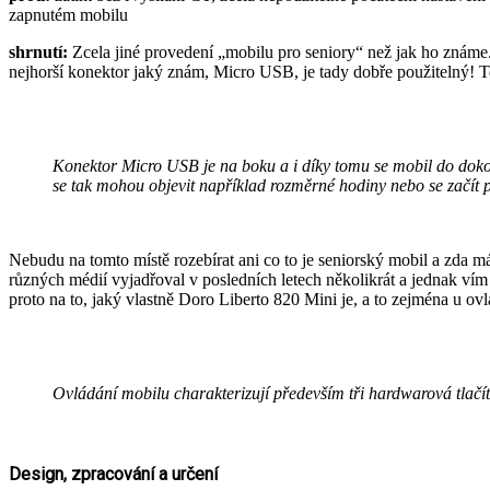
zapnutém mobilu
shrnutí:
Zcela jiné provedení „mobilu pro seniory“ než jak ho známe. 
nejhorší konektor jaký znám, Micro USB, je tady dobře použitelný! Te
Konektor Micro USB je na boku a i díky tomu se mobil do dokov
se tak mohou objevit například rozměrné hodiny nebo se začít p
Nebudu na tomto místě rozebírat ani co to je seniorský mobil a zda m
různých médií vyjadřoval v posledních letech několikrát a jednak vím
proto na to, jaký vlastně Doro Liberto 820 Mini je, a to zejména u ov
Ovládání mobilu charakterizují především tři hardwarová tlačít
Design, zpracování a určení