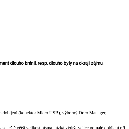
nt dlouho bránil, resp. dlouho byly na okraji zájmu.
ho dobíjení (konektor Micro USB), výborný Doro Manager,
e ještě větší velikost písma, nízká výdrž, velice pomalé dobíjení při