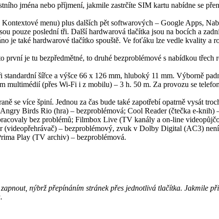
tního jména nebo příjmení, jakmile zastrčíte SIM kartu nabídne se přen
, Kontextové menu) plus dalších pět softwarových – Google Apps, Nabídk
jsou pouze poslední tři. Další hardwarová tlačítka jsou na bocích a zadn
o je také hardwarové tlačítko spouště. Ve foťáku lze vedle kvality a rozli
 první je tu bezpředmětné, to druhé bezproblémové s nabídkou třech re
při standardní šířce a výšce 66 x 126 mm, hluboký 11 mm. Výborně padn
ultimédií (přes Wi-Fi i z mobilu) – 3 h. 50 m. Za provozu se telefon 
traně se více špiní. Jednou za čas bude také zapotřebí opatrně vysát tro
; Angry Birds Rio (hra) – bezproblémová; Cool Reader (čtečka e-knih
racovaly bez problémů; Filmbox Live (TV kanály a on-line videopůjčovna
yer (videopřehrávač) – bezproblémový, zvuk v Dolby Digital (AC3) nen
 Prima Play (TV archiv) – bezproblémová.
de zapnout, nýbrž přepínáním stránek přes jednotlivá tlačítka. Jakmile p
.