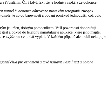
itu s iVysíláním ČT i když fakt, že je hodně vysoká a že dokonce
rých funkcí či dokonce dálkového nahrávání fotografií! Naopak
e displej je co do barevnosti a podání poněkud jednodušší, což bylo
terým je určen, dobrým pomocníkem. Vaší pozornosti doporučuji
st a pokud do telefonu nainstalujete aplikace, které jeho majitel
, se zvýšenou cenu dát vyplatí. V každém případě ale mobil nekupujte
efonní čísla pro oznámení a také nastavit vlastní text a poloha