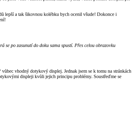
padů lepší a tak šikovnou kolébku bych ocenil všude! Dokonce i
ní!
erá se po zasunutí do doku sama spustí. Přes celou obrazovku
ry“ vůbec vhodný dotykový displej. Jednak jsem se k tomu na stránkách
otykovými displeji kvůli jejich principu problémy. Soustřeďme se