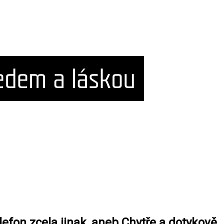
elefon zcela jinak, aneb Chytře a dotykově