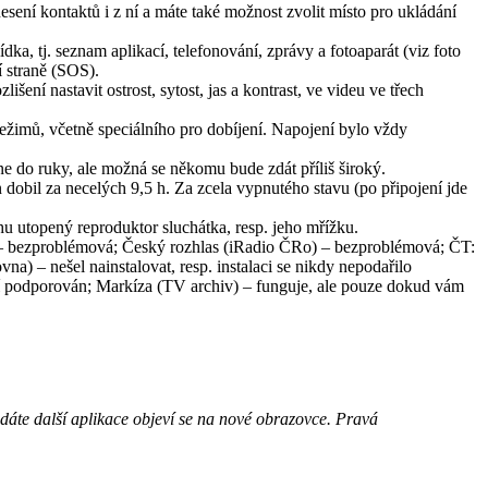
esení kontaktů i z ní a máte také možnost zvolit místo pro ukládání
a, tj. seznam aplikací, telefonování, zprávy a fotoaparát (viz foto
í straně (SOS).
šení nastavit ostrost, sytost, jas a kontrast, ve videu ve třech
žimů, včetně speciálního pro dobíjení. Napojení bylo vždy
e do ruky, ale možná se někomu bude zdát příliš široký.
dobil za necelých 9,5 h. Za zcela vypnutého stavu (po připojení jde
chu utopený reproduktor sluchátka, resp. jeho mřížku.
) – bezproblémová; Český rozhlas (iRadio ČRo) – bezproblémová; ČT:
) – nešel nainstalovat, resp. instalaci se nikdy nepodařilo
í podporován; Markíza (TV archiv) – funguje, ale pouze dokud vám
řidáte další aplikace objeví se na nové obrazovce. Pravá