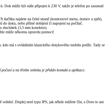
. Dok může být stále připojen k 230 V, takže je telefon po zasunutí
i tlačítka najdete na čelní straně (kontextové menu, domov a zpět),
tí do doku, nebo přímé dobíjení či napojení na počítač.
dio sluchátek (3,5 mm konektor).
. Tohle může někomu opravdu pomoci!
ého, kdo má s ovládáním klasického dotykového mobilu potíže. Tady se
počasí a na třetím snímku je přidán kontakt a aplikace.
 solidní. Displej není typu IPS, jak někde můžete číst, a Doro to ani