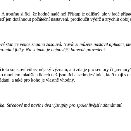
A troufnu si říci, že hodně nadějné! Přístup je odlišný, ale v řadě pří
ď jen dotáhnout počáteční nastavení, prodloužit výdrž a zrychlit dobíje
é stanice velice snadno zasouvá. Navíc si můžete nastavit aplikaci, kt
romítat fotky. Na snímku je nejnovější barevné provedení.
á toto sousloví vůbec nějaký význam, ani zda je pro seniory či „senio
 o mnohem mladších lidech než jsou třeba sedmdesátníci, kteří mají s d
ládání, a také pro koho je vlastně vhodný.
ka. Středové má navíc i dva výstupky pro spolehlivější nahmátnutí.