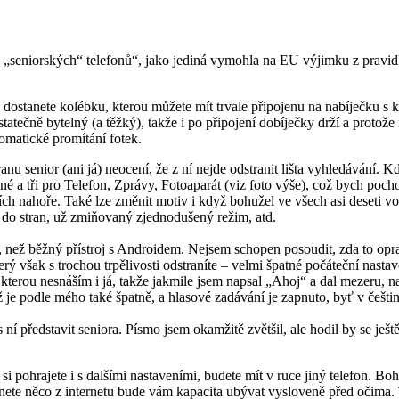
ce „seniorských“ telefonů“, jako jediná vymohla na EU výjimku z prav
ě dostanete kolébku, kterou můžete mít trvale připojenu na nabíječku 
tečně bytelný (a těžký), takže i po připojení dobíječky drží a protože
omatické promítání fotek.
u senior (ani já) neocení, že z ní nejde odstranit lišta vyhledávání. 
né a tři pro Telefon, Zprávy, Fotoaparát (viz foto výše), což bych pocho
cích nahoře. Také lze změnit motiv i když bohužel ve všech asi deseti 
do stran, už zmiňovaný zjednodušený režim, atd.
, než běžný přístroj s Androidem. Nejsem schopen posoudit, zda to opra
rý však s trochou trpělivosti odstraníte – velmi špatné počáteční nastav
terou nesnáším i já, takže jakmile jsem napsal „Ahoj“ a dal mezeru, 
 je podle mého také špatně, a hlasové zadávání je zapnuto, byť v češti
s ní představit seniora. Písmo jsem okamžitě zvětšil, ale hodil by se je
i pohrajete i s dalšími nastaveními, budete mít v ruce jiný telefon. Bo
ete něco z internetu bude vám kapacita ubývat vysloveně před očima. 