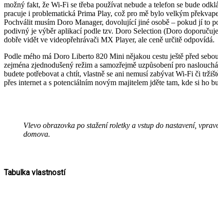
možný fakt, že Wi-Fi se třeba používat nebude a telefon se bude odklá
pracuje i problematická Prima Play, což pro mě bylo velkým překvap
Pochválit musím Doro Manager, dovolující jiné osobě – pokud jí to pov
podivný je výběr aplikací podle tzv. Doro Selection (Doro doporučuje)
dobře vidět ve videopřehrávači MX Player, ale ceně určitě odpovídá.
Podle mého má Doro Liberto 820 Mini nějakou cestu ještě před sebou.
zejména zjednodušený režim a samozřejmě uzpůsobení pro naslouchátka.
budete potřebovat a chtít, vlastně se ani nemusí zabývat Wi-Fi či t
přes internet a s potenciálním novým majitelem jděte tam, kde si ho b
Vlevo obrazovka po stažení roletky a vstup do nastavení, vpravo v
domova.
Tabulka vlastností