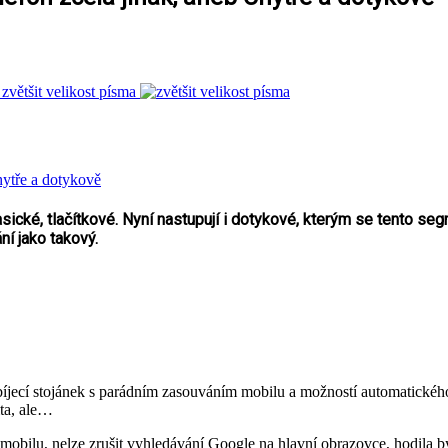
zvětšit velikost písma
ké, tlačítkové. Nyní nastupují i dotykové, kterým se tento segme
ní jako takový.
bíjecí stojánek s parádním zasouváním mobilu a možností automatické
ita, ale…
mobilu, nelze zrušit vyhledávání Google na hlavní obrazovce, hodila by s