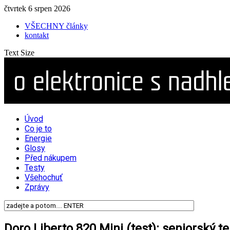
čtvrtek 6 srpen 2026
VŠECHNY články
kontakt
Text Size
Úvod
Co je to
Energie
Glosy
Před nákupem
Testy
Všehochuť
Zprávy
Doro Liberto 820 Mini (test): seniorský t