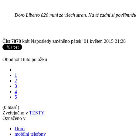
Doro Liberto 820 mini ze všech stran. Na té zadní si povšimnět
Číst
7878
krát
Naposledy změněno pátek, 01 květen 2015 21:28
Ohodnotit tuto položku
1
2
3
4
5
(0 hlasů)
Zveřejněno v
TESTY
Označeno v
Doro
mobilní telefony