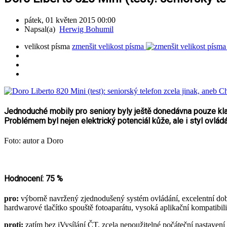
pátek, 01 květen 2015 00:00
Napsal(a)
Herwig Bohumil
velikost písma
zmenšit velikost písma
Jednoduché mobily pro seniory byly ještě donedávna pouze klasic
Problémem byl nejen elektrický potenciál kůže, ale i styl ovládá
Foto: autor a Doro
Hodnocení: 75 %
pro:
výborně navržený zjednodušený systém ovládání, excelentní do
hardwarové tlačítko spouště fotoaparátu, vysoká aplikační kompatibil
proti:
zatím bez iVysílání ČT, zcela nepoužitelné počáteční nastavení 