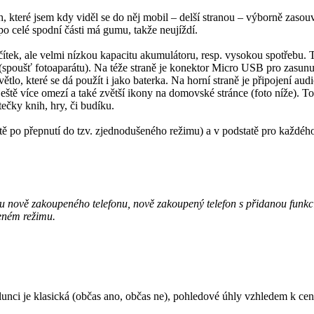
které jsem kdy viděl se do něj mobil – delší stranou – výborně zasouvá
po celé spodní části má gumu, takže neujíždí.
tek, ale velmi nízkou kapacitu akumulátoru, resp. vysokou spotřebu. Tř
m (spoušť fotoaparátu). Na téže straně je konektor Micro USB pro zasunu
ětlo, které se dá použít i jako baterka. Na horní straně je připojení au
ještě více omezí a také zvětší ikony na domovské stránce (foto níže)
ečky knih, hry, či budíku.
áště po přepnutí do tzv. zjednodušeného režimu) a v podstatě pro každ
 nově zakoupeného telefonu, nově zakoupený telefon s přidanou funkcí 
eném režimu.
lunci je klasická (občas ano, občas ne), pohledové úhly vzhledem k ceně