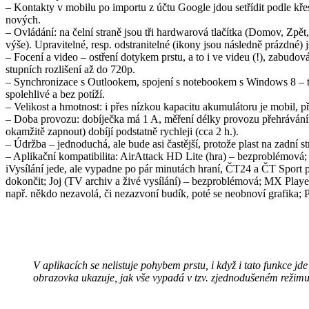
– Kontakty v mobilu po importu z účtu Google jdou setřídit podle křes
nových.
– Ovládání: na čelní straně jsou tři hardwarová tlačítka (Domov, Zpět
výše). Upravitelné, resp. odstranitelné (ikony jsou následně prázdné) 
– Focení a video – ostření dotykem prstu, a to i ve videu (!), zabudován
stupních rozlišení až do 720p.
– Synchronizace s Outlookem, spojení s notebookem s Windows 8 – to
spolehlivé a bez potíží.
– Velikost a hmotnost: i přes nízkou kapacitu akumulátoru je mobil, 
– Doba provozu: dobíječka má 1 A, měření délky provozu přehráváním m
okamžitě zapnout) dobíjí podstatně rychleji (cca 2 h.).
– Údržba – jednoduchá, ale bude asi častější, protože plast na zadní s
– Aplikační kompatibilita: AirAttack HD Lite (hra) – bezproblémová
iVysílání jede, ale vypadne po pár minutách hraní, ČT24 a ČT Sport p
dokončit; Joj (TV archiv a živé vysílání) – bezproblémová; MX Pla
např. někdo nezavolá, či nezazvoní budík, poté se neobnoví grafika;
V aplikacích se nelistuje pohybem prstu, i když i tato funkce j
obrazovka ukazuje, jak vše vypadá v tzv. zjednodušeném režimu