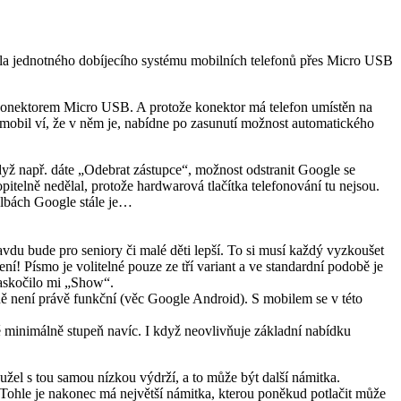
idla jednotného dobíjecího systému mobilních telefonů přes Micro USB
s konektorem Micro USB. A protože konektor má telefon umístěn na
 mobil ví, že v něm je, nabídne po zasunutí možnost automatického
Když např. dáte „Odebrat zástupce“, možnost odstranit Google se
pitelně nedělal, protože hardwarová tlačítka telefonování tu nejsou.
volbách Google stále je…
vdu bude pro seniory či malé děti lepší. To si musí každý vyzkoušet
ení! Písmo je volitelné pouze ze tří variant a ve standardní podobě je
naskočilo mi „Show“.
ně není právě funkční (věc Google Android). S mobilem se v této
ště minimálně stupeň navíc. I když neovlivňuje základní nabídku
hužel s tou samou nízkou výdrží, a to může být další námitka.
Tohle je nakonec má největší námitka, kterou poněkud potlačit může