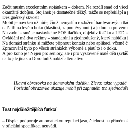
Začít musím excelentním stojánkem – dokem. Na rozdíl snad od všech, 
okamžitě dobíjen. Stojánek je dostatečně těžký, takže se nepřeklápí a 
Designérský skvost!
Mobil je navržen už hůře, čímž nemyslím rozložení hardwarových tlačí
další tři na levém boku (hlasitost, zapnutí/vypnutí) a jedno na pravé
Na zadní straně je nastavitelné SOS tlačítko, objektiv foťáku a LED sv
Ovládání má dva režimy – standardní a zjednodušený, který nabídku 
Na domácí stránku si můžete připnout kontakt nebo aplikaci, včetně čt
Zpracování bylo po všech stránkách výborné a platí to i o doku.
A pro koho je? Nejen pro seniory, ale i pro vysloveně malé děti (zvl
na to jde jinak a Doro tudíž nabízí alternativu.
Hlavní obrazovka na domovském tlačítku. Zleva: takto vypadá u
Poslední obrazovka ukazuje mobil při zapnutém tzv. zjednoduš
Test nejdůležitějších funkcí
– Displej podporuje automatickou regulaci jasu, čitelnost na přímém s
v oficiální specifikaci neuvádí.