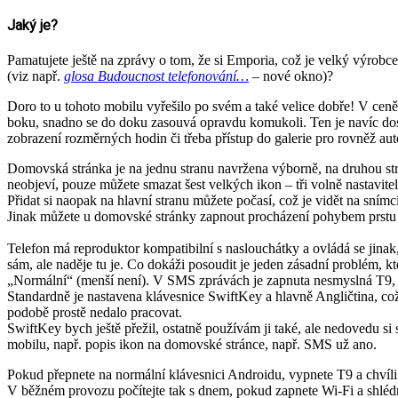
Jaký je?
Pamatujete ještě na zprávy o tom, že si Emporia, což je velký výrob
(viz např.
glosa Budoucnost telefonování…
– nové okno)?
Doro to u tohoto mobilu vyřešilo po svém a také velice dobře! V cen
boku, snadno se do doku zasouvá opravdu komukoli. Ten je navíc dosta
zobrazení rozměrných hodin či třeba přístup do galerie pro rovněž aut
Domovská stránka je na jednu stranu navržena výborně, na druhou stran
neobjeví, pouze můžete smazat šest velkých ikon – tři volně nastavitel
Přidat si naopak na hlavní stranu můžete počasí, což je vidět na sním
Jinak můžete u domovské stránky zapnout procházení pohybem prstu 
Telefon má reproduktor kompatibilní s naslouchátky a ovládá se jinak
sám, ale naděje tu je. Co dokáži posoudit je jeden zásadní problém, kte
„Normální“ (menší není). V SMS zprávách je zapnuta nesmyslná T9, k
Standardně je nastavena klávesnice SwiftKey a hlavně Angličtina, což
podobě prostě nedalo pracovat.
SwiftKey bych ještě přežil, ostatně používám ji také, ale nedovedu si 
mobilu, např. popis ikon na domovské stránce, např. SMS už ano.
Pokud přepnete na normální klávesnici Androidu, vypnete T9 a chvíli s
V běžném provozu počítejte tak s dnem, pokud zapnete Wi-Fi a shlédn