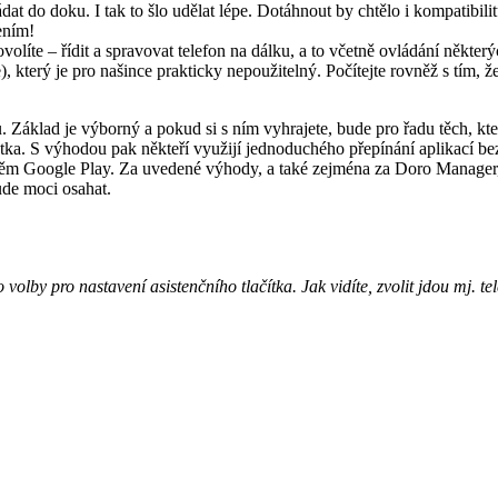
dat do doku. I tak to šlo udělat lépe. Dotáhnout by chtělo i kompatibil
ením!
olíte – řídit a spravovat telefon na dálku, a to včetně ovládání někte
, který je pro našince prakticky nepoužitelný. Počítejte rovněž s tím, ž
 Základ je výborný a pokud si s ním vyhrajete, bude pro řadu těch, k
 S výhodou pak někteří využijí jednoduchého přepínání aplikací bez ge
ržištěm Google Play. Za uvedené výhody, a také zejména za Doro Manager
ude moci osahat.
olby pro nastavení asistenčního tlačítka. Jak vidíte, zvolit jdou mj. tel