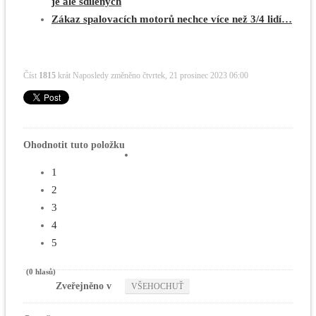
je ale sdílených
Zákaz spalovacích motorů nechce více než 3/4 lidí…
Číst
1815
krát
Naposledy změněno čtvrtek, 21 prosinec 2023 06:00
Ohodnotit tuto položku
1
2
3
4
5
(0 hlasů)
Zveřejněno v
VŠEHOCHUŤ