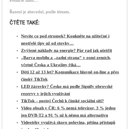
Posuďte sami…
Řazení je abecední, podle tématu.
ČTĚTE TAKÉ:
Nevíte co pod stromek? Koukněte na užitečné i
neotřelé tipy už od stovky…
Zvýšené náklady na energie? Pár rad jak ušetřit
„Barva mobilu a „zadní strana“ v osmi zemích,
včetně Česka a Ukrajiny říká…
Děti 12 až 13 let? Komunikace hlavně on-line a přes
čínský TikTok
LED žárovky? Česko má podle Signify obrovské
rezervy v jejich využívání
TikTok – postoj Čechů k čínské sociální síti?
Video obsah v ČR: 6 % nemá televizor, 3 % jedou
jen DVB-T2 a 91 % už k němu má alternativu
Videotéky využívá skoro polovina, pětina přístupů