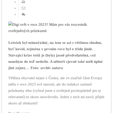
Letošek byl mimořádný, na tom se asi s většinou shodnu,
byť kovid, zejména v prvním roce byl o třídu jinde.
Stávající krize totiž je (byla) jasně předvídatelná, což
mnohým do teď nedošlo. A někteří zjevně také měli úplné
jiné zájmy… Foto: archiv autora
Většina obyvatel nejen v Česku, ale ve značné části Evropy
měla v roce 2023 své starosti, ale do redakce zaslané
průzkumy trhu (vybral jsem a zveřejnil pochopitelně jen ty
relevantní) to skoro neovlivnilo. Jeden z nich mi navíc přijde
skoro až obskurní!