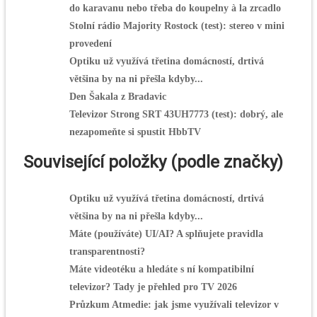
do karavanu nebo třeba do koupelny à la zrcadlo
Stolní rádio Majority Rostock (test): stereo v mini
provedení
Optiku už využívá třetina domácností, drtivá
většina by na ni přešla kdyby...
Den Šakala z Bradavic
Televizor Strong SRT 43UH7773 (test): dobrý, ale
nezapomeňte si spustit HbbTV
Související položky (podle značky)
Optiku už využívá třetina domácností, drtivá
většina by na ni přešla kdyby...
Máte (používáte) UI/AI? A splňujete pravidla
transparentnosti?
Máte videotéku a hledáte s ní kompatibilní
televizor? Tady je přehled pro TV 2026
Průzkum Atmedie: jak jsme využívali televizor v