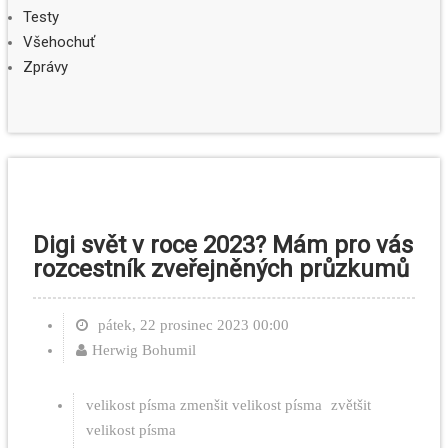
Testy
Všehochuť
Zprávy
Digi svět v roce 2023? Mám pro vás
rozcestník zveřejněných průzkumů
pátek, 22 prosinec 2023 00:00
Herwig Bohumil
velikost písma
zmenšit velikost písma
zvětšit
velikost písma