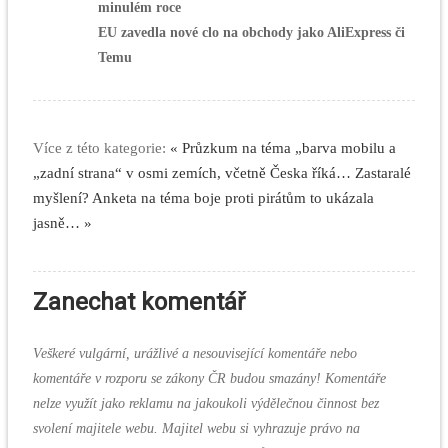
minulém roce
EU zavedla nové clo na obchody jako AliExpress či
Temu
Více z této kategorie:
« Průzkum na téma „barva mobilu a
„zadní strana“ v osmi zemích, včetně Česka říká…
Zastaralé
myšlení? Anketa na téma boje proti pirátům to ukázala
jasně… »
Zanechat komentář
Veškeré vulgární, urážlivé a nesouvisející komentáře nebo
komentáře v rozporu se zákony ČR budou smazány! Komentáře
nelze využít jako reklamu na jakoukoli výdělečnou činnost bez
svolení majitele webu. Majitel webu si vyhrazuje právo na