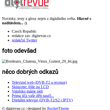
Novinky, testy a glosy nejen z digitálního světa.
Hlavně s
nadhledem... :)
Czech Republic
redakce zav. digirevue.cz
redakční Twitter
foto odevšad
něco dobrých odkazů
Televizní web (DVB-T2 a recenze)
Skinzone: fólie na LCD
Valašsko máme rádi
Prima úča vaše děti naučí...
Digitální televize (DVB-T2/S2 i IPTV)
© digirevue.cz | designed by
RocketTheme