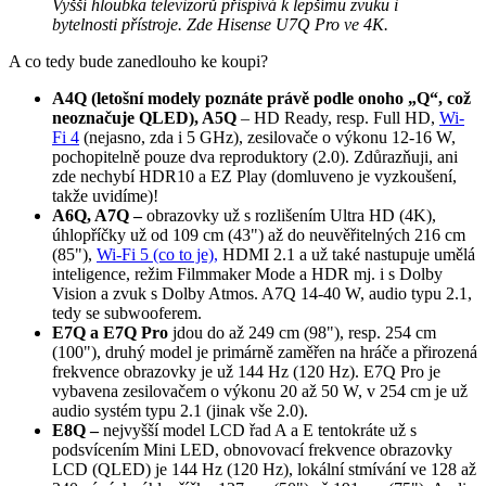
Vyšší hloubka televizorů přispívá k lepšímu zvuku i
bytelnosti přístroje. Zde Hisense U7Q Pro ve 4K.
A co tedy bude zanedlouho ke koupi?
A4Q (letošní modely poznáte právě podle onoho „Q“, což
neoznačuje QLED), A5Q
– HD Ready, resp. Full HD,
Wi-
Fi 4
(nejasno, zda i 5 GHz), zesilovače o výkonu 12-16 W,
pochopitelně pouze dva reproduktory (2.0). Zdůrazňuji, ani
zde nechybí HDR10 a EZ Play (domluveno je vyzkoušení,
takže uvidíme)!
A6Q, A7Q –
obrazovky už s rozlišením Ultra HD (4K),
úhlopříčky už od 109 cm (43") až do neuvěřitelných 216 cm
(85"),
Wi-Fi 5 (co to je),
HDMI 2.1 a už také nastupuje umělá
inteligence, režim Filmmaker Mode a HDR mj. i s Dolby
Vision a zvuk s Dolby Atmos. A7Q 14-40 W, audio typu 2.1,
tedy se subwooferem.
E7Q a E7Q Pro
jdou do až 249 cm (98"), resp. 254 cm
(100"), druhý model je primárně zaměřen na hráče a přirozená
frekvence obrazovky je už 144 Hz (120 Hz). E7Q Pro je
vybavena zesilovačem o výkonu 20 až 50 W, v 254 cm je už
audio systém typu 2.1 (jinak vše 2.0).
E8Q –
nejvyšší model LCD řad A a E tentokráte už s
podsvícením Mini LED, obnovovací frekvence obrazovky
LCD (QLED) je 144 Hz (120 Hz), lokální stmívání ve 128 až