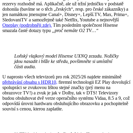
rezervy rozhodně má. Aplikačně, ale už tržní jedničku v podstatě
dohonila (bavíme se o těch „českých“, resp. pro české zákazníky) a
jen namátkou jmenujme Canal+, Disney+, Lepší.TV, Max, Prima+,
SledovaniTV a samozřejmě také Netflix, Youtube a nejnovější
Oneplay (podrobněji zde).
Tím posledním společnost Hisense
smazala časté dotazy typu
„proč nemáte O2 TV…“
Loňský vlajkový model Hisense UXNQ zezadu. Nožičky
jdou nasadit i blíže ke středu, povšimněte si umístění
části audia.
U naprosto všech televizorů pro rok 2025/26 najdete minimálně
přehrávání obsahu s HDR10,
firemní technologii EZ Play dovolující
spolupráci se zvukovou lištou stejné značky (prý menu na
obrazovce TV!) a zvuk je jak v Dolby, tak v DTS! Televizory
budou obsluhovat dvě verze operačního systému Vidaa, 8.5 a 9, což
odpovídá úrovni hardwaru obsluhujícího obrazovku a pochopitelně
souvisí s cenou, kterou zaplatíte.