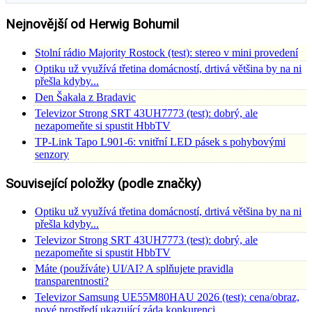
Nejnovější od Herwig Bohumil
Stolní rádio Majority Rostock (test): stereo v mini provedení
Optiku už využívá třetina domácností, drtivá většina by na ni
přešla kdyby...
Den Šakala z Bradavic
Televizor Strong SRT 43UH7773 (test): dobrý, ale
nezapomeňte si spustit HbbTV
TP-Link Tapo L901-6: vnitřní LED pásek s pohybovými
senzory
Související položky (podle značky)
Optiku už využívá třetina domácností, drtivá většina by na ni
přešla kdyby...
Televizor Strong SRT 43UH7773 (test): dobrý, ale
nezapomeňte si spustit HbbTV
Máte (používáte) UI/AI? A splňujete pravidla
transparentnosti?
Televizor Samsung UE55M80HAU 2026 (test): cena/obraz,
nové prostředí ukazující záda konkurenci