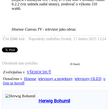
6.2.2 (viz snímek zadní strany), zesilovač o výkonu 110
wattů.
Hisense Canvas TV - televizor jako obraz.
Číst
2141
krát
Naposledy změněno čtvrtek, 17 duben 2025 13:24
Ohodnotit tuto položku
(0 hlasů)
Zveřejněno v
VŠEHOCHUŤ
Označeno v
Hisense
televizory a projektory
televizory OLED
o
čem se hovoří
Herwig Bohumil