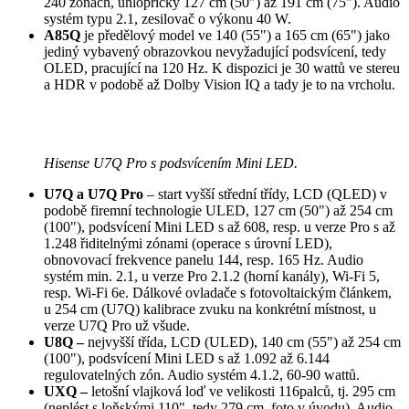
240 zónách, úhlopříčky 127 cm (50") až 191 cm (75"). Audio
systém typu 2.1, zesilovač o výkonu 40 W.
A85Q
je předělový model ve 140 (55") a 165 cm (65") jako
jediný vybavený obrazovkou nevyžadující podsvícení, tedy
OLED, pracující na 120 Hz. K dispozici je 30 wattů ve stereu
a HDR v podobě až Dolby Vision IQ a tady je to na vrcholu.
Hisense U7Q Pro s podsvícením Mini LED.
U7Q a U7Q Pro
– start vyšší střední třídy, LCD (QLED) v
podobě firemní technologie ULED, 127 cm (50") až 254 cm
(100"), podsvícení Mini LED s až 608, resp. u verze Pro s až
1.248 řiditelnými zónami (operace s úrovní LED),
obnovovací frekvence panelu 144, resp. 165 Hz. Audio
systém min. 2.1, u verze Pro 2.1.2 (horní kanály), Wi-Fi 5,
resp. Wi-Fi 6e. Dálkové ovladače s fotovoltaickým článkem,
u 254 cm (U7Q) kalibrace zvuku na konkrétní místnost, u
verze U7Q Pro už všude.
U8Q –
nejvyšší třída, LCD (ULED), 140 cm (55") až 254 cm
(100"), podsvícení Mini LED s až 1.092 až 6.144
regulovatelných zón. Audio systém 4.1.2, 60-90 wattů.
UXQ –
letošní vlajková loď ve velikosti 116palců, tj. 295 cm
(neplést s loňskými 110", tedy 279 cm, foto v úvodu). Audio