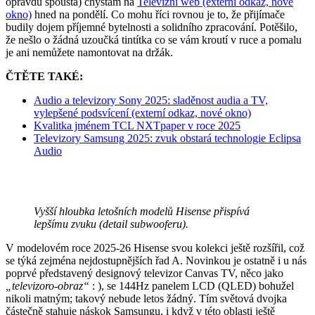
opravdu spousta) chystám na
Televizní web (externí odkaz, nové
okno)
hned na pondělí. Co mohu říci rovnou je to, že přijímače
budily dojem příjemné bytelnosti a solidního zpracování. Potěšilo,
že nešlo o žádná uzoučká tintítka co se vám kroutí v ruce a pomalu
je ani nemůžete namontovat na držák.
ČTĚTE TAKÉ:
Audio a televizory Sony 2025: sladěnost audia a TV,
vylepšené podsvícení (externí odkaz, nové okno)
Kvalitka jménem TCL NXTpaper v roce 2025
Televizory Samsung 2025: zvuk obstará technologie Eclipsa
Audio
Vyšší hloubka letošních modelů Hisense přispívá
lepšímu zvuku (detail subwooferu).
V modelovém roce 2025-26 Hisense svou kolekci ještě rozšířil, což
se týká zejména nejdostupnějších řad A. Novinkou je ostatně i u nás
poprvé představený designový televizor Canvas TV, něco jako
„televizoro-obraz“
: ), se 144Hz panelem LCD (QLED) bohužel
nikoli matným; takový nebude letos žádný. Tím světová dvojka
částečně stahuje náskok Samsungu, i když v této oblasti ještě