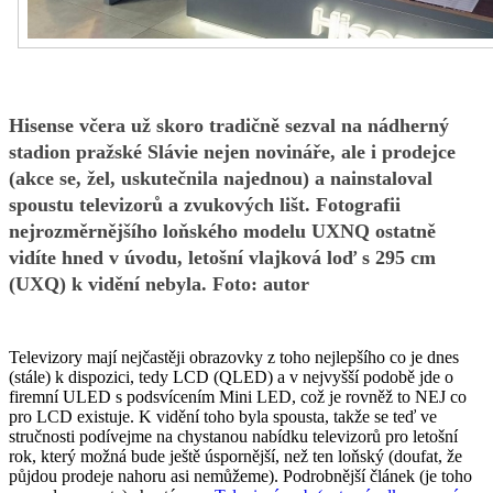
Hisense včera už skoro tradičně sezval na nádherný
stadion pražské Slávie nejen novináře, ale i prodejce
(akce se, žel, uskutečnila najednou) a nainstaloval
spoustu televizorů a zvukových lišt. Fotografii
nejrozměrnějšího loňského modelu UXNQ ostatně
vidíte hned v úvodu, letošní vlajková loď s 295 cm
(UXQ) k vidění nebyla. Foto: autor
Televizory mají nejčastěji obrazovky z toho nejlepšího co je dnes
(stále) k dispozici, tedy LCD (QLED) a v nejvyšší podobě jde o
firemní ULED s podsvícením Mini LED, což je rovněž to NEJ co
pro LCD existuje. K vidění toho byla spousta, takže se teď ve
stručnosti podívejme na chystanou nabídku televizorů pro letošní
rok, který možná bude ještě úspornější, než ten loňský (doufat, že
půjdou prodeje nahoru asi nemůžeme). Podrobnější článek (je toho