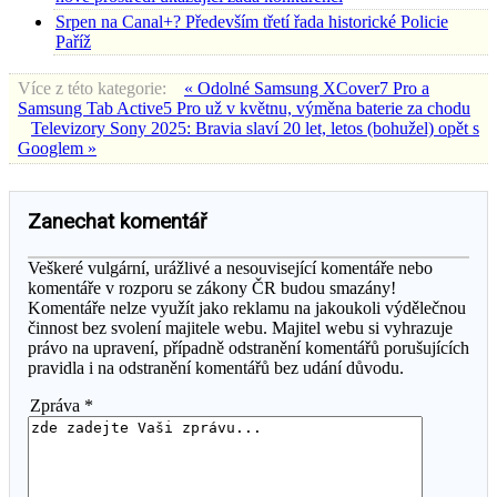
Srpen na Canal+? Především třetí řada historické Policie
Paříž
Více z této kategorie:
« Odolné Samsung XCover7 Pro a
Samsung Tab Active5 Pro už v květnu, výměna baterie za chodu
Televizory Sony 2025: Bravia slaví 20 let, letos (bohužel) opět s
Googlem »
Zanechat komentář
Veškeré vulgární, urážlivé a nesouvisející komentáře nebo
komentáře v rozporu se zákony ČR budou smazány!
Komentáře nelze využít jako reklamu na jakoukoli výdělečnou
činnost bez svolení majitele webu. Majitel webu si vyhrazuje
právo na upravení, případně odstranění komentářů porušujících
pravidla i na odstranění komentářů bez udání důvodu.
Zpráva *