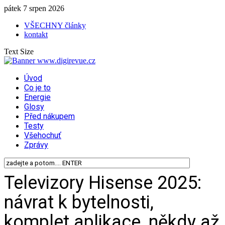
pátek 7 srpen 2026
VŠECHNY články
kontakt
Text Size
Úvod
Co je to
Energie
Glosy
Před nákupem
Testy
Všehochuť
Zprávy
Televizory Hisense 2025:
návrat k bytelnosti,
komplet aplikace, někdy až