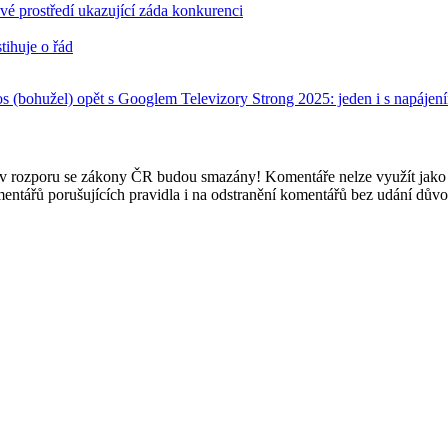
 prostředí ukazující záda konkurenci
tihuje o řád
etos (bohužel) opět s Googlem
Televizory Strong 2025: jeden i s napáje
e v rozporu se zákony ČR budou smazány! Komentáře nelze využít jako 
mentářů porušujících pravidla i na odstranění komentářů bez udání dův