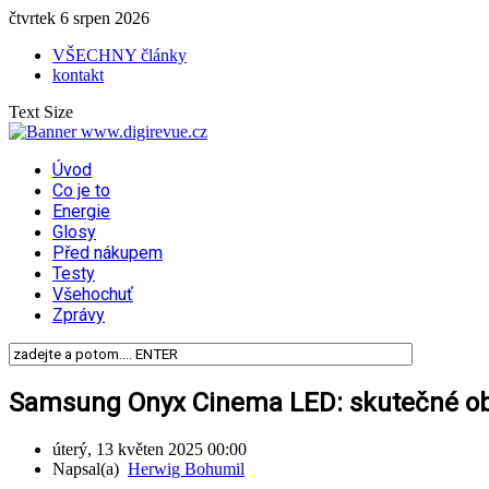
čtvrtek 6 srpen 2026
VŠECHNY články
kontakt
Text Size
Úvod
Co je to
Energie
Glosy
Před nákupem
Testy
Všehochuť
Zprávy
Samsung Onyx Cinema LED: skutečné obr
úterý, 13 květen 2025 00:00
Napsal(a)
Herwig Bohumil