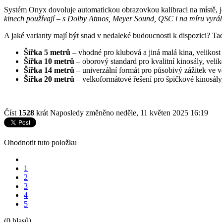
Systém Onyx dovoluje automatickou obrazovkou kalibraci na místě, je
kinech používají – s Dolby Atmos, Meyer Sound, QSC i na míru vyrá
A jaké varianty mají být snad v nedaleké budoucnosti k dispozici? Tad
Šířka 5 metrů
– vhodné pro klubová a jiná malá kina, velikos
Šířka 10 metrů
– oborový standard pro kvalitní kinosály, veli
Šířka 14 metrů
– univerzální formát pro působivý zážitek ve v
Šířka 20 metrů
– velkoformátové řešení pro špičkové kinosály
Číst
1528
krát
Naposledy změněno neděle, 11 květen 2025 16:19
Ohodnotit tuto položku
1
2
3
4
5
(0 hlasů)