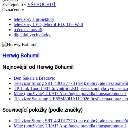
Zveřejněno v
VŠEHOCHUŤ
Označeno v
televizory a projektory
televizory LED, MicroLED, The Wall
o čem se hovoří
digitální vychytávky
Herwig Bohumil
Nejnovější od Herwig Bohumil
Den Šakala z Bradavic
Televizor Strong SRT 43UH7773 (test): dobrý, ale nezapomeňt
TP-Link Tapo L901-6: vnitřní LED pásek s pohybovými senzo
Máte (používáte) UI/AI? A splňujete pravidla transparentnosti?
Televizor Samsung UE55M80HAU 2026 (test): cena/obraz, nové
Související položky (podle značky)
Televizor Strong SRT 43UH7773 (test): dobrý, ale nezapomeňt
Máte (používáte) UI/AI? A splňujete pravidla transparentnosti?