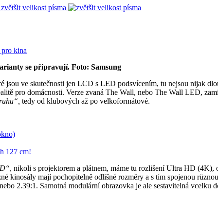
zvětšit velikost písma
varianty se připravují. Foto: Samsung
jsou ve skutečnosti jen LCD s LED podsvícením, tu nejsou nijak dlouh
ealitě pro domácnosti. Verze zvaná The Wall, nebo The Wall LED, zamí
ruhu“,
tedy od klubových až po velkoformátové.
okno)
ch 127 cm!
ED“,
nikoli s projektorem a plátnem, máme tu rozlišení Ultra HD (4K), 
é kinosály mají pochopitelně odlišné rozměry a s tím spojenou různou 
1 nebo 2.39:1. Samotná modulární obrazovka je ale sestavitelná vcelku 