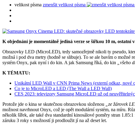
velikost písma
zmenšit velikost písma
K objednání je momentálně jediná verze se šířkou 10 m, ostatní 
Obrazovky LED (MicroLED), tedy samozřejmě nikoli ty pseudo, které 
možná i pod dva metry (hodně se slibuje). To se ale bavím o možné r
systém Onyx, pak nyní i do kin. A jak Samsung říká, do kin
„všeho d
K TÉMATU:
Unikátní LED Wall v CNN Prima News (externí odkaz, nové 
Co je to MicroLED a LED (The Wall a LED Wall)
CES 2023: televizory Samsung MicroLED už od neuvěřitelný
Protože jde o kina se skutečnou obrazovkou složenou
„ze žárovek L
možnost navrhnout Onyx, což je opět modulární systém, na míru. Různ
několik šířek, ale také dva standardní kinosálové poměry stran 1.85:
záruku 3 roky s možností ji prodloužit jí na až deset let.