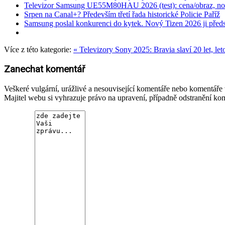
Televizor Samsung UE55M80HAU 2026 (test): cena/obraz, nové
Srpen na Canal+? Především třetí řada historické Policie Paříž
Samsung poslal konkurenci do kytek. Nový Tizen 2026 ji předs
Více z této kategorie:
« Televizory Sony 2025: Bravia slaví 20 let, l
Zanechat komentář
Veškeré vulgární, urážlivé a nesouvisející komentáře nebo komentář
Majitel webu si vyhrazuje právo na upravení, případně odstranění ko