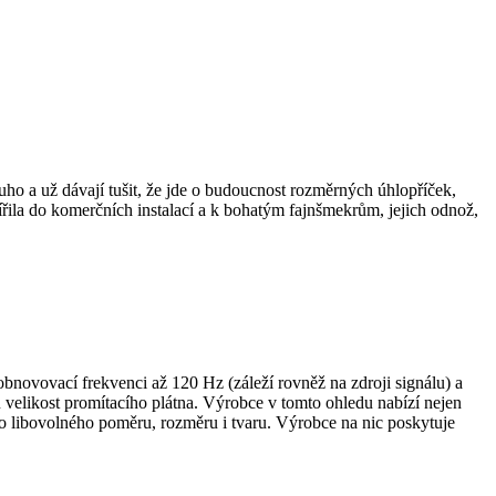
o a už dávají tušit, že jde o budoucnost rozměrných úhlopříček,
řila do komerčních instalací a k bohatým fajnšmekrům, jejich odnož,
obnovovací frekvenci až 120 Hz (záleží rovněž na zdroji signálu) a
velikost promítacího plátna. Výrobce v tomto ohledu nabízí nejen
do libovolného poměru, rozměru i tvaru. Výrobce na nic poskytuje