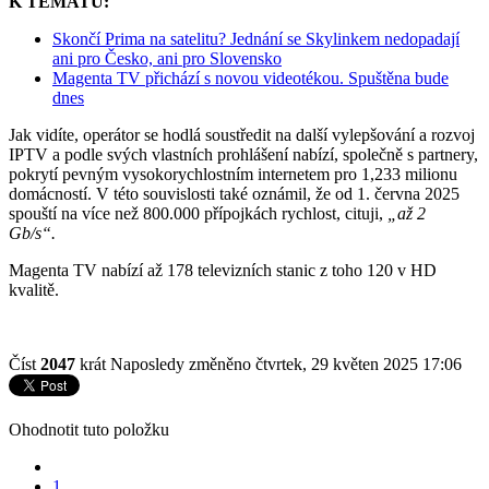
K TÉMATU:
Skončí Prima na satelitu? Jednání se Skylinkem nedopadají
ani pro Česko, ani pro Slovensko
Magenta TV přichází s novou videotékou. Spuštěna bude
dnes
Jak vidíte, operátor se hodlá soustředit na další vylepšování a rozvoj
IPTV a podle svých vlastních prohlášení nabízí, společně s partnery,
pokrytí pevným vysokorychlostním internetem pro 1,233 milionu
domácností. V této souvislosti také oznámil, že od 1. června 2025
spouští na více než 800.000 přípojkách rychlost, cituji,
„až 2
Gb/s“.
Magenta TV nabízí až 178 televizních stanic z toho 120 v HD
kvalitě.
Číst
2047
krát
Naposledy změněno čtvrtek, 29 květen 2025 17:06
Ohodnotit tuto položku
1