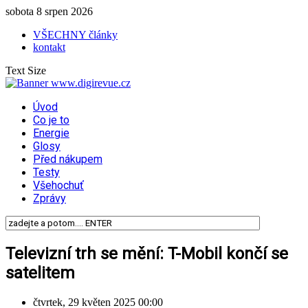
sobota 8 srpen 2026
VŠECHNY články
kontakt
Text Size
Úvod
Co je to
Energie
Glosy
Před nákupem
Testy
Všehochuť
Zprávy
Televizní trh se mění: T-Mobil končí se
satelitem
čtvrtek, 29 květen 2025 00:00