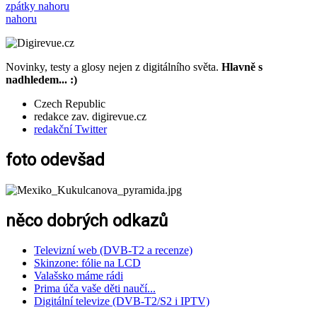
zpátky nahoru
nahoru
Novinky, testy a glosy nejen z digitálního světa.
Hlavně s
nadhledem... :)
Czech Republic
redakce zav. digirevue.cz
redakční Twitter
foto odevšad
něco dobrých odkazů
Televizní web (DVB-T2 a recenze)
Skinzone: fólie na LCD
Valašsko máme rádi
Prima úča vaše děti naučí...
Digitální televize (DVB-T2/S2 i IPTV)