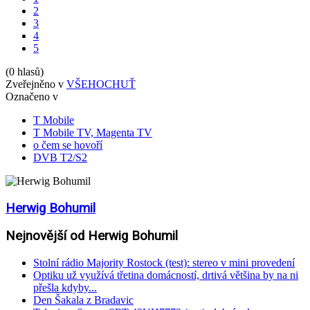
2
3
4
5
(0 hlasů)
Zveřejněno v
VŠEHOCHUŤ
Označeno v
T Mobile
T Mobile TV, Magenta TV
o čem se hovoří
DVB T2/S2
Herwig Bohumil
Nejnovější od Herwig Bohumil
Stolní rádio Majority Rostock (test): stereo v mini provedení
Optiku už využívá třetina domácností, drtivá většina by na ni
přešla kdyby...
Den Šakala z Bradavic