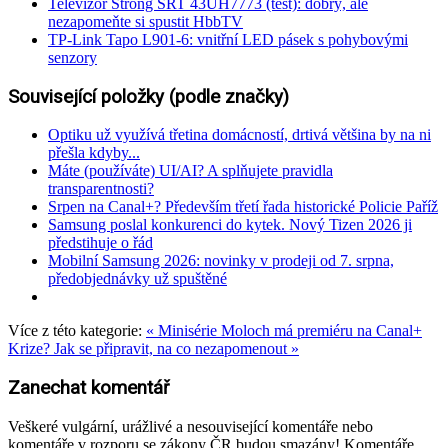
Televizor Strong SRT 43UH7773 (test): dobrý, ale
nezapomeňte si spustit HbbTV
TP-Link Tapo L901-6: vnitřní LED pásek s pohybovými
senzory
Související položky (podle značky)
Optiku už využívá třetina domácností, drtivá většina by na ni
přešla kdyby...
Máte (používáte) UI/AI? A splňujete pravidla
transparentnosti?
Srpen na Canal+? Především třetí řada historické Policie Paříž
Samsung poslal konkurenci do kytek. Nový Tizen 2026 ji
předstihuje o řád
Mobilní Samsung 2026: novinky v prodeji od 7. srpna,
předobjednávky už spuštěné
Více z této kategorie:
« Minisérie Moloch má premiéru na Canal+
Krize? Jak se připravit, na co nezapomenout »
Zanechat komentář
Veškeré vulgární, urážlivé a nesouvisející komentáře nebo
komentáře v rozporu se zákony ČR budou smazány! Komentáře